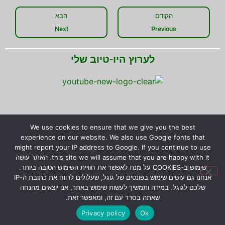
הקודם
הבא
Next
Previous
לערוץ היו-טיוב שלי
We use cookies to ensure that we give you the best
experience on our website. We also use Google fonts that
שתפו את המידע!
might report your IP address to Google. If you continue to use
this site we will assume that you are happy with it. האתר עושה
שימוש ב-COOKIES על מנת לאפשר את חוויית השימוש הטובה ביותר.
אנחנו גם עושים שימוש בפונטים של גוגל, שעלולים לדווח את כתובת ה-IP
שלכם לגוגל. במידה ותמשיך לעשות שימוש באתר, אנו יוצאים מהנחה
© כל הזכויות שמורות לירון רז.
המידע המוצג באתר לא
שאתה בסדר עם זה, ומאפשר זאת.
מהווה הבטחה להצלחת גידול צמחים טורפים, אלא קווים
Privacy policy
Ok
כלליים בלבד לגידולם.