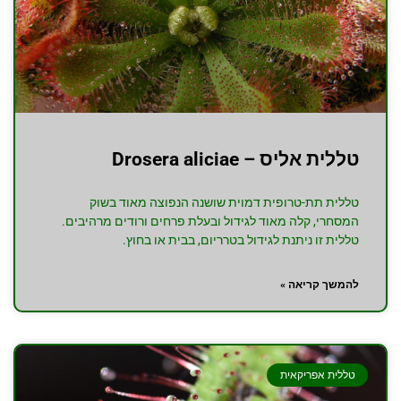
טללית אליס – Drosera aliciae
טללית תת-טרופית דמוית שושנה הנפוצה מאוד בשוק
המסחרי, קלה מאוד לגידול ובעלת פרחים ורודים מרהיבים.
טללית זו ניתנת לגידול בטרריום, בבית או בחוץ.
להמשך קריאה »
טללית אפריקאית