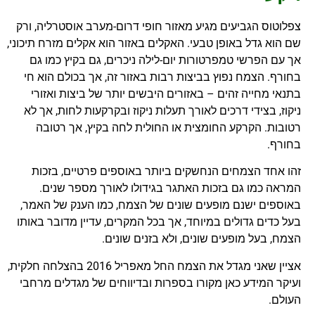
צפלוטוס הגביעים מגיע מאזור חופי דרום-מערב אוסטרליה, ורק
שם הוא גדל באופן טבעי. האקלים באזור הוא אקלים מזרח תיכוני,
אך עם הפרשי טמפרטורות יום-לילה ניכרים, גם בקיץ כמו גם
בחורף. הצמח נפוץ בביצות רבות באזור זה, אך בכולם הוא חי
בתנאי מחייה זהים – באזורים היבשים יותר של ביצות ואזורי
ניקוז, בצידי דרכים לאורך תעלות ניקוז ובקרקעות לחות, אך לא
רטובות. הקרקע החומצית או החולית לחה בקיץ, אך רטובה
בחורף.
זהו אחד הצמחים הנחשקים ביותר באוספים פרטיים, בזכות
המראה כמו גם בזכות האתגר בגידולו לאורך מספר שנים.
באוספים ישנם מופעים שונים של הצמח, כמו הענק של האמר,
בעל כדים גדולים במיוחד, אך בכל המקרים, עדיין מדובר באותו
הצמח, בעל מופעים שונים, ולא בזנים שונים.
אציין שאני מגדל את הצמח החל מאפריל 2016 בהצלחה חלקית,
ועיקר המידע כאן מקורו בספרות ובדיווחים של מגדלים מרחבי
העולם.