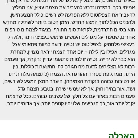
באתרים השונים, אני ממליץ לא לשתול את הצמח כל עוד אין צורך
אמיתי בכך. במידה ונדרש להעביר את הצמח עציץ, אני ממליץ
להעביר את הצפלוטוס ללא הפרעה לשורשים, כולל המצע הישן,
ולהכניס הכל לתוך המצע החדש. הזמן הטוב ביותר לשתילה מחדש
הוא בסיום התרדמת, לקראת סוף החורף. בניגוד לצמחים טורפים
אחרים, שמעתי על מגדלים העושים שימוש בעציצי חימר, ולא רק
בעציצי פלסטיק. לצפלוטוס יש נטייה ידועה למוות פתאומי אצל
מגדלים, אפילו בין לילה – יום אחד הצמח ייראה מצויין, למחרת
הוא כבר לא יחייה. נטייה זו למוות פתאומי עדיין נחקרת, אך פעמים
רבות לא מצליחים לדעת מה הגורם לה. ההשערות כוללות, בין
היתר, ממתקפת פטריה ההורגת את הצמח (כתוצאה מלחות יתר
או רטיבות גבוהה בנקודת הצמיחה), היעדר חמצן המגיע לשורשים,
ועוד. אור בהיר וחזק, אך לא שמש ישירה. בטבע, הצמח גדל
פעמים רבות באזור עם צל חלקי של עשבים גבוהים. ככל שהצמח
יקבל יותר אור, כך הגביעים שלו יהיו קטנים יותר, אך אדומים יותר.
האכלה