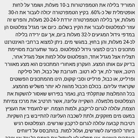
המוריד בלילה את הטמפרטורות ב-10 מעלות, ושומר על לחות
אופטימלית של כ-60%. בקיץ הטמפרטורה יכולה לעבור את ה-30
מעלות, אך בלילה הטמפרטורה יורדת ל-20-24 מעלות, והפרש זה
עוזר לצפלוטוס לעבור את הקיץ בשלום. כיום אני מגדל צפלוטוס הן
במדפי גידול המגיעים ל-32 מעלות ביום, אך עם ירידה בלילה
לכ-24 מעלות, והן בחוץ, במגשי מים. ניתן למצוא ברחבי האינטרנט
מתכונים רבים למצעי גידול לצפלוטוס. בעוד שתערובת מסויימת
תצליח אצל מגדל אחד, הצפלוטוס עלול למות אצל מגדל אחר,
בדיוק עם אותו המצע. העקרון מאחורי המתכונים הוא מצע מאוורר
היטב, אשר לח, אך לא רטוב. תערובת של כבול, חול סיליקה
ופרלייט, או כבול, פרלייט וסבי קוקוס, הינו מהמתכונים הפשוטים
שקראתי עליהם. בכולם הכבול מהווה לא יותר משליש מהמצע.
בכל ההמלצות שנתקלתי בהן, נאמר בפירוש שאסור להשקות את
הצפלוטוס מלמעלה. השקייה עליונה, אשר תרטיב את מרכז צמיחת
הצמח, עלולה לגרום לריקבון, ולמות הצמח. יש להעמיד את העציץ
במעט מים מזוקקים, ולתת לשכבה העליונה להתייבש בין השקיות.
רטיבות קבועה עלולה לגרום לרקבון שורשים. הצפלוטוס רגיש
ביותר להפרעה לשורשים, ועלול למות. בהתבסס על דיווחים