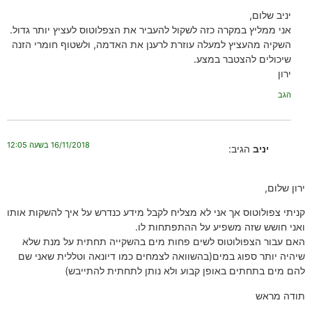
יניב שלום,
אני ממליץ במקרה כזה לשקול להעביר את הצפלוטוס לעציץ יותר גדול.
השקיה מהעציץ למעלה עוזרת לרענן את האדמה, ולשטוף חומרי הזנה
שיכולים להצטבר במצע.
ירון
הגב
16/11/2018 בשעה 12:05
יניב
הגיב:
ירון שלום,
קניתי צפולוטוס אך אני לא מצליח לקבל מידע כנדרש על איך להשקות אותו
ואני חושש שזה משפיע על ההתפתחות לו.
האם עבור הצפולוטוס לשים פחות מים בהשקייה תחתית על מנת שלא
שיהיה יותר ספוג במים(בהשוואה לצמחים כמו דיונאה וטללית שאני שם
להם מים בתחתים באופן קבוע ולא נותן לתחתית להתייבש)
תודה מראש