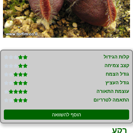
קלות הגידול





קצב צמיחה





גודל הצמח





גודל העציץ





עוצמת התאורה





התאמה לטרריום





הוסף להשוואה
רקע