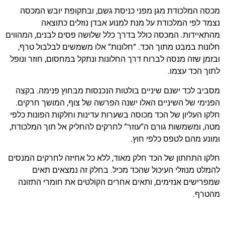
מכסה המלכודת מגן מפני כניסת גשם, ובתקופת יובש המכסה
נצמד לפי המלכודת על מנת למנוע אבדן נוזלים כתוצאה
מהתאיידות. המכסה כולל בדרך כלל שלושה פסים לבנים, המהווים
חלונות במבט מתוך הכד. “חלונות” אלו משמשים לבלבול טרף,
ובזמן שזה מנסה לברוח דרך החלונות ונתקל במחסום, חוזר ונופל
לתוך הכד עצמו.
מסביב לכד ישנם שיניים בולטות הנכנסות מבחוץ פנימה. בקצה
הפנימי של השיניים האלו ישנה הפרשה של צוף, המושך חרקים.
חלקו העליון של הכד מכוסה בשערות עדינות וחלקות הפונות כלפי
מטה, ומשמשות גורם ה”עוזר” לחרקים להחליק אל תוך המלכודת,
ומונע מהם לטפס כלפי חוץ.
חלקו התחתון של הכד חלק מאוד, ללא כל אחיזה לחרקים המנסים
להמלט מנוזלי העיכול שהכד מכיל. בחלק זה נמצאים תאים
שמפרישים אנזימים, ותאים אחרים הקולטים את חומרי התזונה
מהטרף.