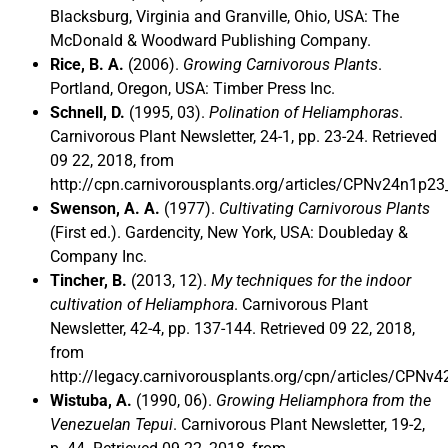
Blacksburg, Virginia and Granville, Ohio, USA: The
McDonald & Woodward Publishing Company.
Rice, B. A.
(2006).
Growing Carnivorous Plants
.
Portland, Oregon, USA: Timber Press Inc.
Schnell, D.
(1995, 03).
Polination of Heliamphoras
.
Carnivorous Plant Newsletter, 24-1, pp. 23-24. Retrieved
09 22, 2018, from
http://cpn.carnivorousplants.org/articles/CPNv24n1p23
Swenson, A. A.
(1977).
Cultivating Carnivorous Plants
(First ed.). Gardencity, New York, USA: Doubleday &
Company Inc.
Tincher, B.
(2013, 12).
My techniques for the indoor
cultivation of Heliamphora
. Carnivorous Plant
Newsletter, 42-4, pp. 137-144. Retrieved 09 22, 2018,
from
http://legacy.carnivorousplants.org/cpn/articles/CPNv
Wistuba, A.
(1990, 06).
Growing Heliamphora from the
Venezuelan Tepui
. Carnivorous Plant Newsletter, 19-2,