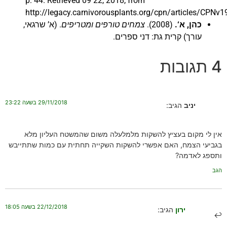
p. 44. Retrieved 09 22, 2018, from
http://legacy.carnivorousplants.org/cpn/articles/CPNv
כהן, א
‘.
(2008).
צמחים טורפים ומטריפים
. (א’ שרגאי,
עורך) קרית גת: דני ספרים.
4 תגובות
29/11/2018 בשעה 23:22
יניב
הגיב:
אין לי מקום בעציץ להשקות מלמלעלה משום שהמשטח העליון מלא
בגביעי הצמח, האם אפשרי להשקות השקייה תחתית עם כמות שתתייבש
ותספג לאדמה?
הגב
22/12/2018 בשעה 18:05
ירון
הגיב: