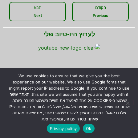
הקודם
הבא
Next
Previous
לערוץ היו-טיוב שלי
We use cookies to ensure that we give you the best
experience on our website. We also use Google fonts that
שתפו את המידע!
might report your IP address to Google. If you continue to use
this site we will assume that you are happy with it. האתר עושה
שימוש ב-COOKIES על מנת לאפשר את חוויית השימוש הטובה ביותר.
אנחנו גם עושים שימוש בפונטים של גוגל, שעלולים לדווח את כתובת ה-IP
שלכם לגוגל. במידה ותמשיך לעשות שימוש באתר, אנו יוצאים מהנחה
© כל הזכויות שמורות לירון רז.
המידע המוצג באתר לא
שאתה בסדר עם זה, ומאפשר זאת.
מהווה הבטחה להצלחת גידול צמחים טורפים, אלא קווים
Privacy policy
Ok
כלליים בלבד לגידולם.