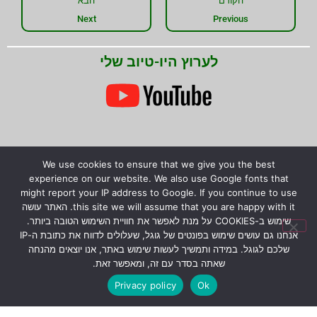
הקודם
הבא
Next
Previous
לערוץ היו-טיוב שלי
We use cookies to ensure that we give you the best
experience on our website. We also use Google fonts that
שתפו את המידע!
might report your IP address to Google. If you continue to use
this site we will assume that you are happy with it. האתר עושה
שימוש ב-COOKIES על מנת לאפשר את חוויית השימוש הטובה ביותר.
אנחנו גם עושים שימוש בפונטים של גוגל, שעלולים לדווח את כתובת ה-IP
שלכם לגוגל. במידה ותמשיך לעשות שימוש באתר, אנו יוצאים מהנחה
© כל הזכויות שמורות לירון רז.
המידע המוצג באתר לא
שאתה בסדר עם זה, ומאפשר זאת.
מהווה הבטחה להצלחת גידול צמחים טורפים, אלא קווים
Privacy policy
Ok
כלליים בלבד לגידולם.