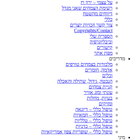
על עצמי – ירון רז
רשימת הצמחים שאני מגדל
דיווחים מהשטח
כללי
צור קשר וזכויות יוצרים
Copyrights/Contact
הספריה שלי
וביבליוגרפיה
קישורים
מפת אתר
מדריכים
מלכודות בצמחים טורפים
אדמה, חומרים
וכלים
הנבטה, גידול, שתילה והאכלה
קניית צמחים
עונתי ומזג אוויר
בעיות, מחלות
ומזיקים
טיפול כללי – דיונאה
טיפול כללי – חמאיות
טיפול כללי – טלליות
טיפול כללי – כדניות
טיפול כללי – שופריות צפון אמריקאיות
מיני