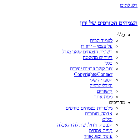
דלג לתוכן
הצמחים הטורפים של ירון
כללי
לעמוד הבית
על עצמי – ירון רז
רשימת הצמחים שאני מגדל
דיווחים מהשטח
כללי
צור קשר וזכויות יוצרים
Copyrights/Contact
הספריה שלי
וביבליוגרפיה
קישורים
מפת אתר
מדריכים
מלכודות בצמחים טורפים
אדמה, חומרים
וכלים
הנבטה, גידול, שתילה והאכלה
קניית צמחים
עונתי ומזג אוויר