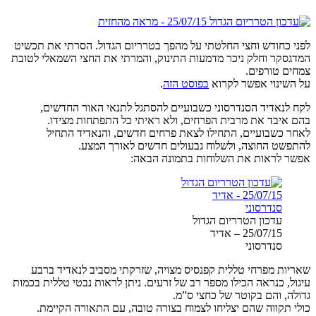
לפני כחודש וחצי החלטתי על מהפך בטרריום הגדול. הסרתי את תכשיט
המדגסקר וחלק ניכר מדמעות התינוק, והמרתי את החצי השמאלי לטובת
צמחים טורפים.
על השינוי אפשר לקרוא
בפוסט הזה
.
לקח לנאדיד הסנדרסוני כשבועיים להסתגל לתנאי האור החדשים,
בהם איבד את מרבית הפרחים, ולא ראיתי כל התפתחות מצידו.
לאחר כשבועיים, התחילו לצאת פרחים חדשים, והנאדיד התחיל
להתפשט החוצה, ולשלוח גבעולים חדשים לאורך המצע.
אפשר לראות את השלוחות בתמונה הבאה:
עדכון הטרריום הגדול
25/07/15 – אדיד
סנדרסוני
שאריות מפרחי טללית קפנסיס מצויה, שזרקתי מסביב לנאדיד ברבע
עיגול, כנראה הכילו מספר רב של זרעים. ניתן לראות נבטי טללית בכמות
גדולה, והם בקוטר של כחצי ס”מ.
כולי תקווה שהם יצליחו לצמוח בצורה טובה, עם התאורה הקיימת.