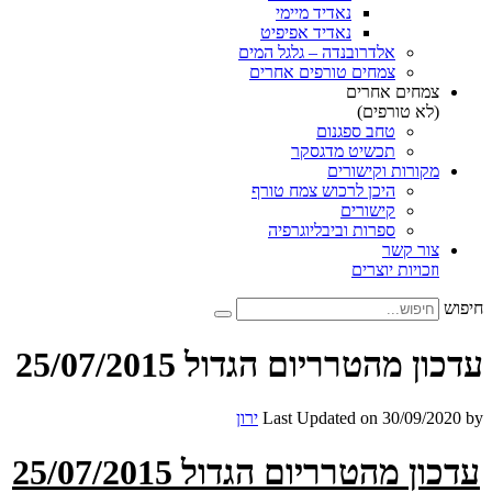
נאדיד מיימי
נאדיד אפיפיט
אלדרובנדה – גלגל המים
צמחים טורפים אחרים
צמחים אחרים
(לא טורפים)
טחב ספגנום
תכשיט מדגסקר
מקורות וקישורים
היכן לרכוש צמח טורף
קישורים
ספרות וביבליוגרפיה
צור קשר
וזכויות יוצרים
חיפוש
עדכון מהטרריום הגדול 25/07/2015
by
30/09/2020
Last Updated on
ירון
עדכון מהטרריום הגדול 25/07/2015