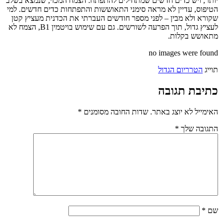
יותר, ויש כדים חדשים שמתחילים להתפתח. הצמח המכזי, שנמצא בשלב
הטיפוס, עדיין לא מראה סימני התאוששות והתפתחות כדים חדשים. למי
שקורא ולא מבין – לפני מספר חודשים העברתי את הכדנית מעציץ קטן
לעציץ גדול, תוך הפרעה לשורשים. גם עם שימוש בויטמין B1, הצמח לא
מתאושש בקלות.
no images were found
תוייג
הטרריום הגדול
כתיבת תגובה
האימייל לא יוצג באתר.
שדות החובה מסומנים
*
התגובה שלך
*
שם
*