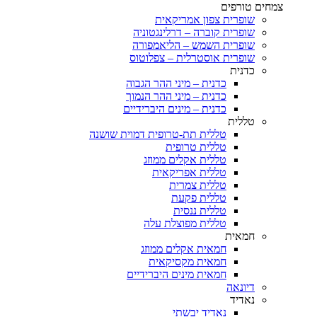
צמחים טורפים
שופרית צפון אמריקאית
שופרית קוברה – דרלינגטוניה
שופרית השמש – הליאמפורה
שופרית אוסטרלית – צפלוטוס
כדנית
כדנית – מיני ההר הגבוה
כדנית – מיני ההר הנמוך
כדנית – מינים היברידיים
טללית
טללית תת-טרופית דמוית שושנה
טללית טרופית
טללית אקלים ממוזג
טללית אפריקאית
טללית צמרית
טללית פקעת
טללית ננסית
טללית מפוצלת עלה
חמאית
חמאית אקלים ממוזג
חמאית מקסיקאית
חמאית מינים היברידיים
דיונאה
נאדיד
נאדיד יבשתי