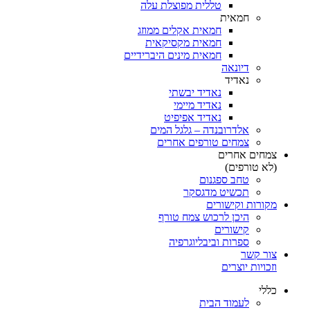
טללית מפוצלת עלה
חמאית
חמאית אקלים ממוזג
חמאית מקסיקאית
חמאית מינים היברידיים
דיונאה
נאדיד
נאדיד יבשתי
נאדיד מיימי
נאדיד אפיפיט
אלדרובנדה – גלגל המים
צמחים טורפים אחרים
צמחים אחרים
(לא טורפים)
טחב ספגנום
תכשיט מדגסקר
מקורות וקישורים
היכן לרכוש צמח טורף
קישורים
ספרות וביבליוגרפיה
צור קשר
וזכויות יוצרים
כללי
לעמוד הבית