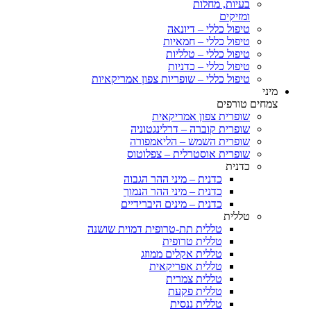
בעיות, מחלות
ומזיקים
טיפול כללי – דיונאה
טיפול כללי – חמאיות
טיפול כללי – טלליות
טיפול כללי – כדניות
טיפול כללי – שופריות צפון אמריקאיות
מיני
צמחים טורפים
שופרית צפון אמריקאית
שופרית קוברה – דרלינגטוניה
שופרית השמש – הליאמפורה
שופרית אוסטרלית – צפלוטוס
כדנית
כדנית – מיני ההר הגבוה
כדנית – מיני ההר הנמוך
כדנית – מינים היברידיים
טללית
טללית תת-טרופית דמוית שושנה
טללית טרופית
טללית אקלים ממוזג
טללית אפריקאית
טללית צמרית
טללית פקעת
טללית ננסית