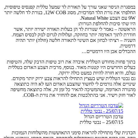
במסגרת הניסוי שאני עורך על תאורת לד שמעל טללית קפנסיס טיפוסית,
החלפתי את נורת הלד המרכזית, מסוג 12W COB, בנורת לד חלשה יותר
9W עם הצבע Natural White.
היו שתי סיבות להחלפת הנורות:
הראשונה – נאמר לי שנורות לד הן בעלות תאורה ישירה יותר, אשר
חודרת לתוך האדמה יותר בחוזקה, ועלולות לגרום לנזק לבסיס הצמח.
השניה – רציתי לבחון אם השינוי לתאורה חלשה (וזולה) יותר תהיה
דרמטית.
ההבדלים אכן היו דרמטיים…
בתוך פחות מחודש הטללית איבדה את רוב טיפות הדבק שלה, והטיפות
בעלים החדשים היו קטנות מאוד. בנוסף, מרבית הצבע האדום בטללית
נעלם, והיא חזרה להיות כמעט כולה ירוקה.
גם נבטי הטללית שיש בעציץ התחילו להראות צבע ירוק יותר מקודם.
שינויים אלה גורמים לי לחשוד שהצבע האדום העז לא היה כתוצאה
מהנורה האדומה, שהמשיכה להאיר כל זמן זה, אלה כתוצאה מחשיפה
לאור חזק וישיר. אני בהתלבטות אם להחזיר את נורת ה-COB.
עדכון הטרריום הגדול
25/07/15 – נבטי טללית
הכדנית שלי מתחילה להראות סימני התאוששות מהשלוחות הנמוכות