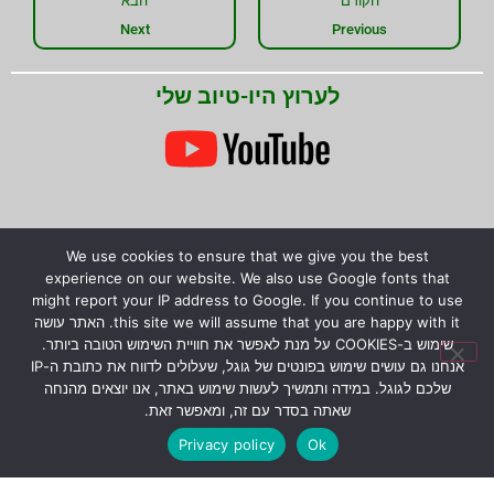
הקודם
הבא
Next
Previous
לערוץ היו-טיוב שלי
We use cookies to ensure that we give you the best
experience on our website. We also use Google fonts that
שתפו את המידע!
might report your IP address to Google. If you continue to use
this site we will assume that you are happy with it. האתר עושה
שימוש ב-COOKIES על מנת לאפשר את חוויית השימוש הטובה ביותר.
אנחנו גם עושים שימוש בפונטים של גוגל, שעלולים לדווח את כתובת ה-IP
שלכם לגוגל. במידה ותמשיך לעשות שימוש באתר, אנו יוצאים מהנחה
© כל הזכויות שמורות לירון רז.
המידע המוצג באתר לא
שאתה בסדר עם זה, ומאפשר זאת.
מהווה הבטחה להצלחת גידול צמחים טורפים, אלא קווים
Privacy policy
Ok
כלליים בלבד לגידולם.