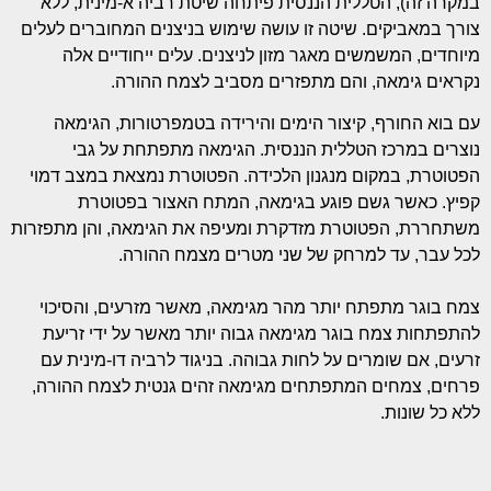
במקרה זה), הטללית הננסית פיתחה שיטת רביה א-מינית, ללא
צורך במאביקים. שיטה זו עושה שימוש בניצנים המחוברים לעלים
מיוחדים, המשמשים מאגר מזון לניצנים. עלים ייחודיים אלה
נקראים גימאה, והם מתפזרים מסביב לצמח ההורה.
עם בוא החורף, קיצור הימים והירידה בטמפרטורות, הגימאה
נוצרים במרכז הטללית הננסית. הגימאה מתפתחת על גבי
הפטוטרת, במקום מנגנון הלכידה. הפטוטרת נמצאת במצב דמוי
קפיץ. כאשר גשם פוגע בגימאה, המתח האצור בפטוטרת
משתחררת, הפטוטרת מזדקרת ומעיפה את הגימאה, והן מתפזרות
לכל עבר, עד למרחק של שני מטרים מצמח ההורה.
צמח בוגר מתפתח יותר מהר מגימאה, מאשר מזרעים, והסיכוי
להתפתחות צמח בוגר מגימאה גבוה יותר מאשר על ידי זריעת
זרעים, אם שומרים על לחות גבוהה. בניגוד לרביה דו-מינית עם
פרחים, צמחים המתפתחים מגימאה זהים גנטית לצמח ההורה,
ללא כל שונות.