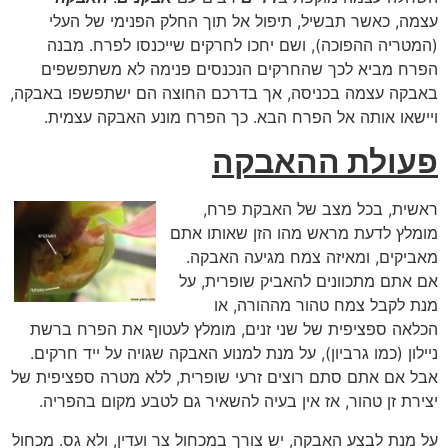
עצמה, כאשר תבשיל, תיפול אל תוך החלק הפנימי של העלי
(המטריה ההפוכה), ושם יחכו לחרקים שייכנסו לפרח. מבנה
הפרח מביא לכך שהחרקים הנכנסים פנימה לא משתפשפים
באבקה עצמה בכניסה, אך בדרכם החוצה הם ישתפשפו באבקה,
ויישאו אותה אל הפרח הבא. כך הפרח מונע האבקה עצמית.
פעולת ההאבקה
ראשית, בכל מצב של האבקת פרח,
מומלץ לדעת מראש מהו הזן שאותו אתם
מאביקים, ומאיזה צמח מגיעה האבקה.
אם אתם מתכוונים להאביק שופרית, על
מנת לקבל צמח טהור מההורה, או
הכלאה ספציפית של שני זנים, מומלץ לעטוף את הפרח ברשת
ניילון (כמו גרביון), על מנת למנוע האבקה שגויה על ייד חרקים.
אבל אם אתם סתם רוצים זרעי שופרית, ללא מטרה ספציפית של
יצירת זן טהור, אז אין בעיה להשאיר גם לטבע מקום בהפריה.
על מנת לבצע האבקה, יש צורך במכחול צר ועדין, ולא גס. מכחול