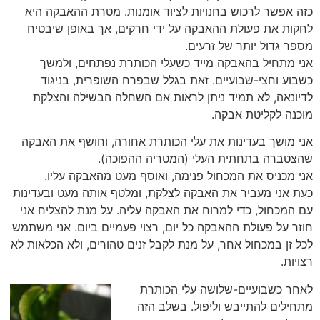
כזה אפשר לרכוש בחנויות לציוד אומנות. מטרת ההאבקה היא
לחקות את פעולת ההאבקה על ידי חרקים, אך באופן שיבטיח
מספר גדול יותר של זרעים.
אני מתחיל בהאבקה מייד כשעלי הכותרת נפתחים, ולמשך
כשבוע וחצי-שבועיים. זאת בגלל שבפרח השופרית, בניגוד
לדיונאה, לא תמיד ניתן לראות אם השחלה הבשילה והצלקת
מוכנה לקליטת אבקה.
אני מושך בעדינות את עלי הכותרת אחורה, וחושף את האבקה
שהצטברה בתחתית העלי (המטריה ההפוכה).
אני מכניס את המכחול פנימה, ואוסף מעט מהאבקה עליו.
כעת אני מעביר את האבקה לצלקת, ומלטף אותה מעט ובעדינות
עם המכחול, כדי למרוח את האבקה עליה. על מנת להצליח אני
חוזר על פעולת ההאבקה כל יום, רצוי פעמיים ביום. אני משתמש
לכל זן במכחול אחר, על מנת לקבל זנים טהורים, ולא הכלאות לא
רצויות.
לאחר כשבועיים-שלושה עלי הכותרת
מתחילים להתייבש וליפול. בשלב הזה