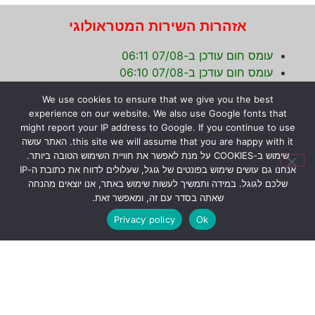
אזהרות השירות המטראולוגי
עומס חום עודכן ב-07/08 06:11
עומס חום עודכן ב-07/08 06:10
עומס חום עודכן ב-07/08 06:08
We use cookies to ensure that we give you the best
experience on our website. We also use Google fonts that
International Carnivorous Plant Society
might report your IP address to Google. If you continue to use
this site we will assume that you are happy with it. האתר עושה
CARNIVOROUS PLANT WEB RING
שימוש ב-COOKIES על מנת לאפשר את חוויית השימוש הטובה ביותר.
אנחנו גם עושים שימוש בפונטים של גוגל, שעלולים לדווח את כתובת ה-IP
שלכם לגוגל. במידה ותמשיך לעשות שימוש באתר, אנו יוצאים מהנחה
שאתה בסדר עם זה, ומאפשר זאת.
הקודם
הבא
Privacy policy
Ok
Next
Previous
לערוץ היו-טיוב שלי