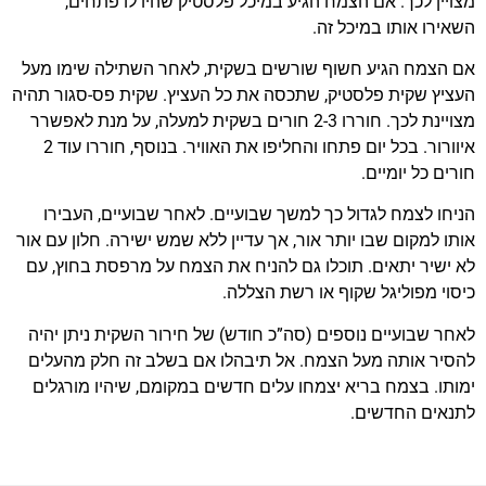
מצויין לכך. אם הצמח הגיע במיכל פלסטיק שהיו לו פתחים,
השאירו אותו במיכל זה.
אם הצמח הגיע חשוף שורשים בשקית, לאחר השתילה שימו מעל
העציץ שקית פלסטיק, שתכסה את כל העציץ. שקית פס-סגור תהיה
מצויינת לכך. חוררו 2-3 חורים בשקית למעלה, על מנת לאפשרר
איוורור. בכל יום פתחו והחליפו את האוויר. בנוסף, חוררו עוד 2
חורים כל יומיים.
הניחו לצמח לגדול כך למשך שבועיים. לאחר שבועיים, העבירו
אותו למקום שבו יותר אור, אך עדיין ללא שמש ישירה. חלון עם אור
לא ישיר יתאים. תוכלו גם להניח את הצמח על מרפסת בחוץ, עם
כיסוי מפוליגל שקוף או רשת הצללה.
לאחר שבועיים נוספים (סה”כ חודש) של חירור השקית ניתן יהיה
להסיר אותה מעל הצמח. אל תיבהלו אם בשלב זה חלק מהעלים
ימותו. בצמח בריא יצמחו עלים חדשים במקומם, שיהיו מורגלים
לתנאים החדשים.