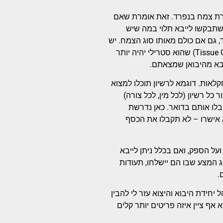
צורת צמח בנפרד. זאת אומרת שאם
 שתבקשו לייבא תלוי במה שיש
ד, גם אם כולם מאותו סוג הצמח. יש
פריטים שיהיה יותר קל לקבל עבורם רשיון יבוא – לדוגמא ריבוי רקמות (Tissue Culture) שהוא סטרילי יהיה יותר
יבא מהיבואן שמצאתם.
אות. דוגמא לרשיון תוכלו למצוא
 כל רשיון (לכל מין, לכל צורה)
ושרו, תקבלו אותם בדואר. כאן נדרשת
 אישרו – לא תקבלו את הכסף
על הספק, ואם בכלל ניתן לייבא
 המצע שבו הם יישלחו, תעודות
.
יחידת היבוא והיצוא עזר לי להבין
א אף ציין איזה פריטים יותר קלים