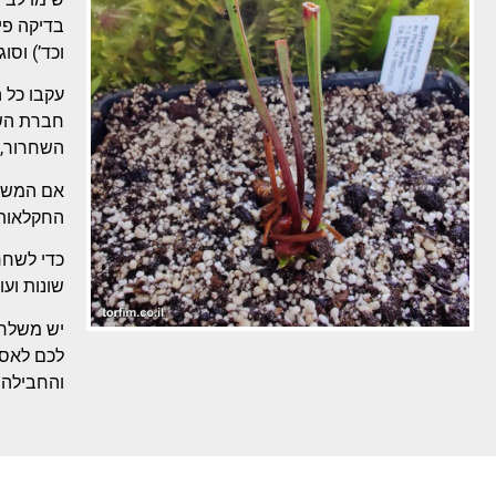
וכד’) וסו
עקבו כל 
חברת השי
השחרור, 
אם המשלו
החקלאות 
כדי לשחר
שונות וע
יש משלחי
לכם לאסו
והחבילה 