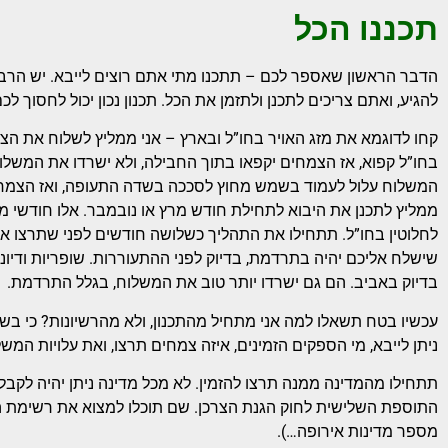
תכננו הכל
הדבר הראשון שאספר לכם – תתכנו מתי אתם רוצים לייבא. יש הרב
להגיע, ואתם צריכים לתכנן ולתזמן את הכל. תכנון נכון יכול לחסוך לכ
קחו לדוגמא את מזג האויר בחו”ל ובארץ – אני ממליץ לשלוח את הצמח
בחו”ל קפוא, אז הצמחים יקפאו בתוך החבילה, ולא ישרדו את המשלו
המשלוח עלול לעמוד בשמש מחוץ לסככה בשדה התעופה, ואז הצמחים 
ממליץ לתכנן את היבוא לתחילת חודש מרץ או נובמבר. אלו חודשי 
לחלוטין בחו”ל. תתחילו את התהליך כשלושה חודשים לפני שתרצו א
שישלח אליכם יהיה בתרדמת, בדיוק לפני ההתעוררות. שופריות ודיונאו
בדיוק באביב. הם גם ישרדו יותר טוב את המשלוח, בגלל התרדמת.
עכשיו בטח תשאלו למה אני מתחיל מהתכנון, ולא מהרשיונות? כי בשל
ניתן לייבא, מי הספקים הזמינים, איזה צמחים תרצו, ואת עלויות המש
תתחילו מהמדינה ממנה תרצו להזמין. לא מכל מדינה ניתן יהיה לקבל 
התוספת השלישית לחוק הגנת הצרכן. שם תוכלו למצוא את רשימת המ
מספר מדינות אירופה…).