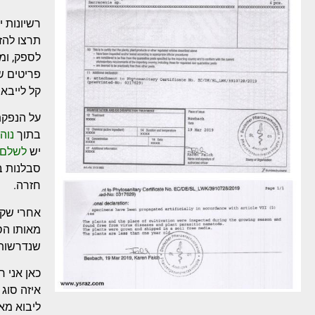
רשיונות 
תרצו להזמ
לספק, ומה
קל לייבא
על הנפקת
בתוך
נוה
יש
לשלם 
סבלנות ב
חזרה.
אחרי שקיב
מאותו הס
שנדרשות 
כאן אני ר
איזה סוג 
ליבוא מאח