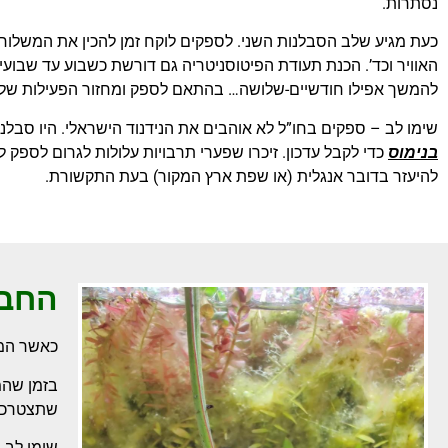
נסתרות.
כעת מגיע שלב הסבלנות השני. לספקים לוקח זמן להכין את המשלו
האוויר וכד’. הכנת תעודת הפיטוסניטריה גם דורשת כשבוע עד שבועי
להמשך אפילו חודשיים-שלושה… בהתאם לספק ומחזור הפעילות שלו
שימו לב – ספקים בחו”ל לא אוהבים את הנידנוד הישראלי. היו סבלני
בנימוס
כדי לקבל עדכון. זיכרו שפערי תרבויות עלולות לגרום לספק 
להיעזר בדובר אנגלית (או שפת ארץ המקור) בעת התקשורת.
החבי
כאשר המש
בזמן שהמ
שתצטרכו 
שימו לב 