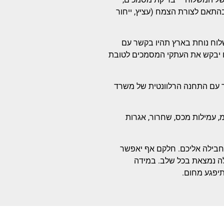
סית או שניהם. עלות הבדיקות נעה בין 520 ש”ח ל-640 ש”ח (2021), בהתאם לצורת הצמח (עציץ, ייחור
וח נוחת בארץ תהיו בקשר עם
ח יבקש את העתקי המסמכים לטובת
ר עם התחנה הרלוונטית של משרד
 עמילות מכס, שחרור, אגרות
חבילה אליכם. חלקם אף יאפשר
ה נמצאת בכל שלב. במידה
תיפגע מחום.