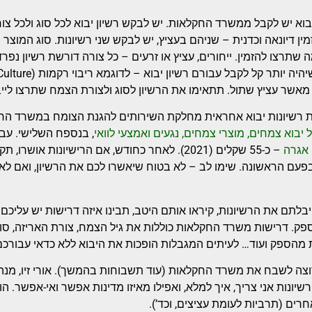
יבוא יש לקבל ממשרד החקלאות. יש לבקש רשיון יבוא לכל סוג ולכל 
ין דיונאה וכדנית – שניהם בעציץ, יש לבקש שני רשיונות. סוג המוצר
 שתרצו להזמין. ייחורים, עציץ או זרעים – כל צורה דורשת רשיון נפר
 מאשר עציץ שתול. תתאימו את הרשיון לסוג ולצורת הצמח שתרצו לי
 רשיונות יבוא אחראית מחלקת השירותים להגנת הצומח במשרד החקל
ל יבוא צמחים, מוצרי צמחים, נגעים ואמצעי לוואי
, בנספח השלישי. עבור
אגרה
– כ-55 שקלים (2021). לאחר כחודש, אם הרישיונות א
פעם הראשונה. שימו לב – לא בטוח שיאשרו לכם את הרשיון, ואם לא
לתם את הרשיונות, קיראו אותם היטב, תבינו איזה דרישות יש עליכם ו
פק. דרישות משרד החקלאות כוללות את גיל הצמח, צורת האריזה, סוג
מהספק ועוד… לעיתים המגבלות הופכות את היבוא ללא כדאי עבורכם
וצה לשבח את משרד החקלאות (עוד תשבוחות בהמשך). אורי זיו, מנהל 
רשיונות אני צריך, איך למלא, ואפילו מאיזו מדינות אפשר ואי-אפשר. הו
רים (תרביות לעומת עציצים, וכד’).