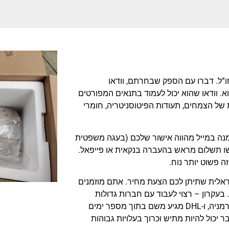
ו”ל. דברו עם הספק שבחרתם, וודאו
וא. וודאו שהוא יכול לעמוד בתנאים המפורטים
של הצמחים, תעודות הפיטוסניטריה, חומרי
נה במייל מהווה אישור שלכם (בעגה משפטית
קשו תשלום מראש בהעברה בנקאית או פייפאל.
ה פשוט יותר נוח.
ראלית שתיתן לכם הצעת מחיר. אתם מוזמנים
עקרון – רצוי לעבוד עם חברות גדולות
שיכולות לטפל במשלוח תוך מספר ימים. בהקשר הזה, אני מייבא מגרמניה, ו-DHL מגיע משם בתוך מספר ימים
כול להיות מתיש וכרוך בעלויות גבוהות