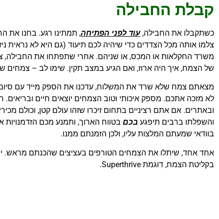
קבלת החבילה
כשתקבלו את החבילה,
עוד לפני הפתיחה
, תמתינו רגע. בחנו את החב
צלמו אותה מכל הצדדים כדי שיהיה לכם תיעוד (גם היא לא נראית ניז
משרד החקלאות או המכס, או שניהם. אחרי שתפתחו את החבילה, צלמו
של הצמח, איך היה ארוז, ואם הגיע במצב תקין. שימו לב – צמחים
מצאתם צמח שלא שרד את המשלוח, עדכנו את הספק מייד עם סיום 
לא מזכה אתכם. מספק איכותי וטוב הצמחים יוצאים חיים ובריאים. ח
ובאתרים. אם אתם רציניים בתחום זיכרו שזהו עולם קטן, וכולם מכירים
והשפלתו ברבים תיפגע
בכם
בטווח הארוך, ותמנע מכם הזדמנויות א
בוודאי שמעתם המלצות עליו, ולכן הזמנתם ממנו.
אחד אחד, שיתלו את הצמחים הטורפים בעציצים שהכנתם מראש. י
בקליטת הצמח, דוגמת Superthrive.