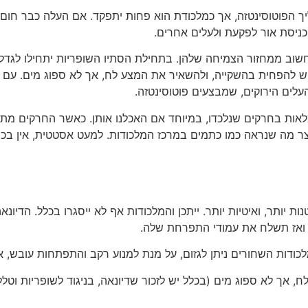
ליך הפוטוסינטזה, אך כמלכודת הוא פחות יתפקד. אם העלה כבר חום
ניסת אור לפקעת ולעלים אחרים.
חשוב ממחזור הצמיחה שלהן. בתחילת הסתיו השופריות יתחילו לגדל 
ש להפחית בהשקייה, ולהשאיר את המצע לח, אך לא ספוג מים. עם ת
לים הירוקים, שמבצעים פוטוסינטזה.
מלאות בחרקים שנלכדו, במיוחד אם האכלנו אותן. כאשר החרקים מת
צר מה שנראה כמו כתמים במרכז המלכודות. למעט אסטטית, אין בכך
ת יותר, ואיטיות יותר. ייתכן והמלכודות אף לא ייסגרו בכלל. הדיו
 ואז תשלח את עמודי התפרחת שלה.
מלכודות השחורים ניתן לגזום, על מנת למנוע רקב והתפתחות עובש, 
 אך לא ספוג מים (בכלל יש לזכור שדיונאה, בניגוד לשופריות וטלל