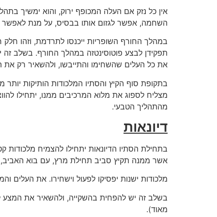
אין כל נזק אם העלה המכופף ירוק, והוא ימשיך בתה
השחמה, אפשר לגזום אותו בבסיס, על מנת לאפשר כ
במהלך החורף השופריות ייכנסו לתרדמת, וזהו חלק 
תפקידן לבצע פוטוסינטזה במהלך החורף. בשלב זה י
את כל העלים שהשחימו והתייבשו, ולהשאיר רק את הע
בתקופת סוף הקיץ והסתיו המלכודות הותיקות יותר 
מצליח לספוג את מלוא המרכיבים ממנו, יתחילו להוו
מהתהליך הטבעי.
דיונאות
בתחילת הסתיו הדיונאות יתחילו להצמיח מלכודות קטנו
אשר ממנה תקיץ סביב תחילת מרץ, עם בוא האביב,
מלכודות ישנות יפסיקו לפעול וישחירו. את העלים וה
בשלב זה יש להפחית בהשקייה, ולהשאיר את המצע לח,
מאוד).