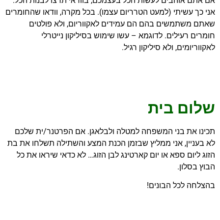
אם אתם אוהבים לעשות הכל בעצמכם, בוודאי תרצו לבנות הכל.
אני כך עשיתי (למעט הטרריום עצמו). בכל מקרה, וודאו שהחומרים
שאתם משתמשים בהם הם עמידים לאקווריום, ולא פולטים
חומרים רעילים. לדוגמא – עשו שימוש בסיליקון נייטרלי
לאקווריומים, ולא סיליקון רגיל.
שלום בית
תכינו את בני המשפחה למטלה ולבלאגן. אם הפרטנר/ית שלכם
לא בעניין, אני ממליץ שבזמן הכנת המצע והשתילה תשלחו את בת
הזוג ליום ספא או יום קארטינג לבן הזוג… לא כדאי שיראו את כל
הבוץ בסלון.
בהצלחה לכל הבונים!