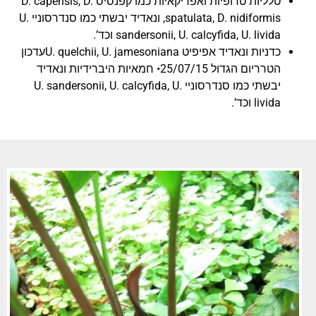
טלליות טרופיות ואפריקאיות כמו קפנסיס D. capensis, D.
spatulata, D. nidiformis, ונאדיד יבשתי כמו סנדרסוניי U.
sandersonii, U. calcyfida, U. livida וכד’.
כדניות ונאדיד אפיפיט U. quelchii, U. jamesonianaעדכון
הטרריום הגדול 25/07/15• חמאיות היברידיות ונאדיד
יבשתי כמו סנדרסוניי U. sandersonii, U. calcyfida, U.
livida וכד’.