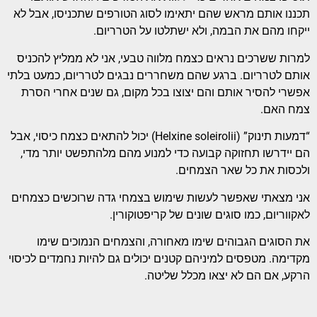
תכננו אותם מראש שהם יתאימו לסוג הטורפים שתכניסו, אבל לא
ייקחו מהם את הבמה, ולא ישתלטו על הטרריום.
למרות ששרכים נראים כצמח מלווה טבעי, אני לא ממליץ להכניס
אותם לטרריום. ברגע שהם משחררים נבגים לטרריום, כמעט בלתי
אפשרי להסיר אותם והם יצוצו בכל מקום, גם שנים אחרי הסרת
צמח האם.
“דמעות תינוק” (Helxine soleirolii) יכול להתאים כצמח כיסוי, אבל
הם יידרשו תחזוקה קבועה כדי למנוע מהם מלהתפשט יותר מדי,
ולכסות את כל שאר הצמחים.
אני מצאתי שאפשר לעשות שימוש בצמחי גדה שרוכשים כצמחים
לאקווריום, כמו סוגים שונים של קריפטוקורין.
את הסוגים הגבוהים שימו מאחורה, והצמחים הנמוכים שימו
מקדימה. מטפסים למיניהם קטנים יכולים גם להיות נחמדים לכיסוי
הרקע, אם הם לא יצאו מכלל שליטה.