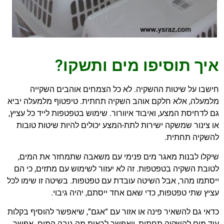
איך תוסיפו מים ותשקו?
חישבו על שיטות ההשקיה. לא כל הצמחים אוהבים השקייה
מלמעלה, אלא חלקם אוהב השקיה תחתית. טיפטוף מלמעלה יביא
גם לדחיסת המצע, ואיבוד איוורור. שימוש בטפטפות לייד כל עציץ,
או צינור שמשקה ישירות לתת-המצע יכולים להיות שיטות טובות
להשקיה תחתית.
שיקלו לבנות מאגר מים פנימי עם משאבה שתמחזר את המים,
לטובת השקיה בטפטפות. זה לא יעזור לשימוש עם מתזים, כי הם
ייסתמו מהר, אבל השיטה עובדת עם טפטפות. בשיטה זו שימו לכל
עציץ שתי טפטפות, כדי שאם אחד ייסתם, יהיה גיבוי.
כדאי גם להשאיר פינה או אזור עם “אגם”, שיאפשר להוסיף בקלות
עוד מים להשקיה תחתית, ויאפשר לראות מה גובה המים. אפשר