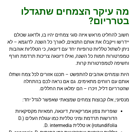
מה עיקר הצמחים שתגדלו
בטרריום?
חשוב להחליט מראש איזה סוגי צמחים יהיו בו, ולדאוג שכולם
יידרשו וייקבלו את אותם התנאים, לאורך כל השנה. לדוגמא – לא
ניתן לשתול טלליות טרופיות יחד עם דיונאה, כי הטלליות אוהבות
טמפרטורות חמות כל השנה, ואילו דיונאה צריכות תרדמת חורף
וחשיפה לטמפרטורות קרות.
היות וצמחים אוהבים להתפשט – תכננו אזורים לכל צמח ושתלו
אותם עם רווחים מתאימים. גם אם נראה לכם בהתחלה
שהטרריום דליל, זיכרו – הם ימלאו את החללים.
מנסיוני, אלו קבוצות צמחים שמצאתי שאפשר לגדל יחד:
שופריות צפון אמריקאיות, דיונאה, חמאיות מקסיקאיות
הדורשות תרדמת ומיני טלליות כמו עגולת העלים (D.
rotundifolia) או טללית D. intermedia.