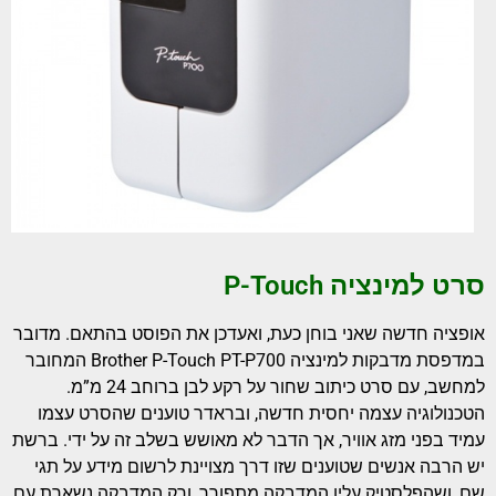
סרט למינציה P-Touch
אופציה חדשה שאני בוחן כעת, ואעדכן את הפוסט בהתאם. מדובר
במדפסת מדבקות למינציה Brother P-Touch PT-P700 המחובר
למחשב, עם סרט כיתוב שחור על רקע לבן ברוחב 24 מ”מ.
הטכנולוגיה עצמה יחסית חדשה, ובראדר טוענים שהסרט עצמו
עמיד בפני מזג אוויר, אך הדבר לא מאושש בשלב זה על ידי. ברשת
יש הרבה אנשים שטוענים שזו דרך מצויינת לרשום מידע על תגי
שם, ושהפלסטיק עליו המדבקה מתפורר, ורק המדבקה נשארת עם