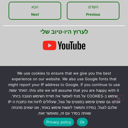
הקודם
הבא
Next
Previous
לערוץ היו-טיוב שלי
We use cookies to ensure that we give you the best
experience on our website. We also use Google fonts that
שתפו את המידע!
might report your IP address to Google. If you continue to use
this site we will assume that you are happy with it. האתר עושה
שימוש ב-COOKIES על מנת לאפשר את חוויית השימוש הטובה ביותר.
אנחנו גם עושים שימוש בפונטים של גוגל, שעלולים לדווח את כתובת ה-IP
שלכם לגוגל. במידה ותמשיך לעשות שימוש באתר, אנו יוצאים מהנחה
© כל הזכויות שמורות לירון רז.
המידע המוצג באתר לא
שאתה בסדר עם זה, ומאפשר זאת.
מהווה הבטחה להצלחת גידול צמחים טורפים, אלא קווים
Privacy policy
Ok
כלליים בלבד לגידולם.