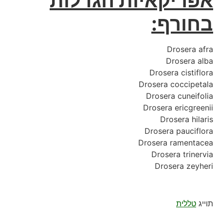
אפריקאיות הגדלות
בחורף:
Drosera afra
Drosera alba
Drosera cistiflora
Drosera coccipetala
Drosera cuneifolia
Drosera ericgreenii
Drosera hilaris
Drosera pauciflora
Drosera ramentacea
Drosera trinervia
Drosera zeyheri
טללית
תוייג
טללית