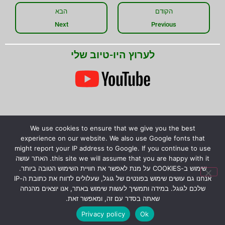
הקודם
הבא
Next
Previous
לערוץ היו-טיוב שלי
We use cookies to ensure that we give you the best
experience on our website. We also use Google fonts that
שתפו את המידע!
might report your IP address to Google. If you continue to use
this site we will assume that you are happy with it. האתר עושה
שימוש ב-COOKIES על מנת לאפשר את חוויית השימוש הטובה ביותר.
אנחנו גם עושים שימוש בפונטים של גוגל, שעלולים לדווח את כתובת ה-IP
שלכם לגוגל. במידה ותמשיך לעשות שימוש באתר, אנו יוצאים מהנחה
שאתה בסדר עם זה, ומאפשר זאת.
© כל הזכויות שמורות לירון רז.
המידע המוצג באתר לא
מהווה הבטחה להצלחת גידול צמחים טורפים, אלא קווים
Privacy policy
Ok