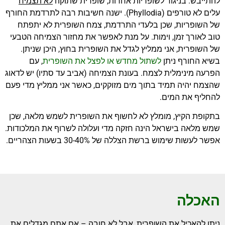
להתייבש. בניגוד לשופריות אחרות, שופרית שתוקה
לא תצמיח
עלים לא טורפים (Phyllodia). ישנה חשיבות רבה לתרדמת החורף
של השופריות, שכן בלעדי התרדמת, צמח השופרית לא יתפתח
טוב לאורך זמן, וימות. על מנת לאפשר את מחזור הצמיחה הטבעי
של השופרית, אני ממליץ לגדל את השופרית בחוץ, היכן שניתן.
בשיא החורף ניתן
לשתול מחדש או לפצל את השופרית
, עם
הפרעה מינימלית לצמח. בעונת הצמיחה (אביב עד סתיו) יש לדאוג
שהצמח יהיה תמיד בתוך מים מזוקקים, כאשר אני ממליץ מדי פעם
להחליף את המים.
בתקופת הקיץ, מומלץ לא לחשוף את השופרית לשמש מלאה, שכן
שמש מלאה בישראל הינה חזקה מדי ועלולה לשרוף את המלכודות.
אפשר לעשות שימוש ברשת הצללה של 30-40% בשעות הצהריים.
האכלה
ניתן להאכיל את השופרית, אבל לא חובה – אם אתם מגדלים את