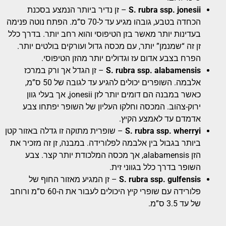
S. rubra ssp. jonesii
– זן נדיר ביותר הנמצע בסכנת
הכחדה בטבע, גובהו מגיע עד ל-70 ס”מ. הפתח נוטה פנימה
בעדינות יותר מאשר בזן הטיפוסי והוא רחב יותר. בדרך כלל
זן זה “שמנמן” יותר, עם מכסה גדול ועורקים בולטים יותר.
הפרח בצבע אדום עז וגדולים יותר מהזן הטיפוסי.
S. rubra ssp. alabamensis
– זן הגדל אך ורק במרכז
אלבמה. השופרים יכולים להגיע עד לגובה של 50 ס”מ,
כאשר במבנה הם דומים יותר לזן jonesii, אך בעלי גוון
ירוק-צהוב. המכסה וחלקו העליון של השופר יפתחו צבע
אדמדם עד לאמצע הקיץ.
S. rubra ssp. wherryi
– שופרית מתוקה זו גדלה באזור קטן
ביותר בגבול בין אלבמה לפלורידה. במבנה, זן זה מזכיר את
הזן alabamensis, אך מכסה המלכודת יותר קצר. צבע
השופר בדרך כלל בגווני זית.
S. rubra ssp. gulfensis
– זן המגיע מאזור החוף של
פלורידה עם שופרי קיץ היכולים לעבור את ה-60 ס”מ ורוחב
של עד 3.5 ס”מ.