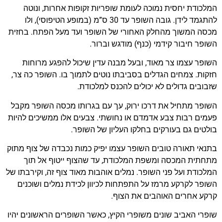
המלכודת יחסית נמוכה לעומת שופריות זקופות אחרות, ונוטה
להתגמד לידן. גובה השופר עד 30 ס”מ (במופע הטיפוסי), ולו
מכסה המשוך מהחלק האחורי של השופר ועד מעל הפתח. בחזית
השופר חיבור קידמי (כנף) מודגש וברור.
השופר עצמו צר מאוד, ובעל מבנה עדין שיכול להפגע מרוחות
חזקות. צמחים הגדלים בסביבתו נוטים לתמוך בו. השופר כה צר,
שזבובים גדולים לא יכולים להכנס למלכודת.
השופר מתחיל את דרכו ירוק, עך עם בגרותו מכסה השופר מקבל
פעמים רבות צבע אדמדם או נחושתי. צבעים אלו ממשיכים להיות
בולטים גם בעורקים בחלקו העליון של השופר.
בתנאי תאורה טובים השופר עצמו יפיק כמות נכבדה של צוף מתוק
מתחתית המכסה ומשפת המלכודת, עד שהצוף ייטוף אל תוך
המלכודת ועל פני השופר. נמלים אוהבות מאוד צוף זה, וקירבתו של
השופר לקרקע מרמז על התפתחות לכיוון לכידת נמלים ושוכנים
קרקע אחרים האוהבים את הצוף.
שופרי האביב שונים משופרי הקיץ, כאשר השופרים הראשונים יהיו