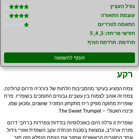
גודל העציץ





עוצמת התאורה





התאמה לטרריום





חודשי פריחה: 3, 4, 5
תרדמת: תרדמת חורף
הוסף להשוואה
רקע
צמח המגיע בעיקר מהסביבות הלחות של ג’ורג’יה ודרום קרולינה,
צמח זה אוהב לצמוח בין עשבים גבוהים התומכים בשופריו. פרח
שופרית מתוקה מפיק ריח מתקתק המזכיר שושנים, ומכאן שמו,
וכינויו האנגלי – The Sweet Trumpet.
שופרית זו גדלה היום באוכלוסיות בודדות ונפרדות ברחבי דרום
מזרח ארה”ב, ונמצאת בסכנת הכחדה עקב השמדת אזורי גידול.
אחד החוקרים הראשונים שחקר את הצמח הנפלא הזה חזר