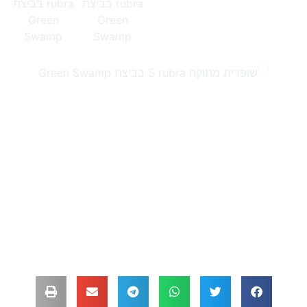
…
…
…
…