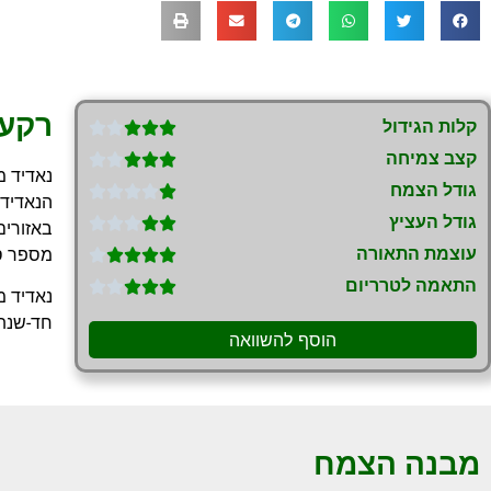
רקע
קלות הגידול





קצב צמיחה





נאדיד מ
גודל הצמח





הנאדיד 
גודל העציץ





באזורים
עוצמת התאורה
מספר סנ





התאמה לטרריום





חד-שנתי
הוסף להשוואה
מבנה הצמח