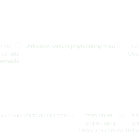
…
…
…