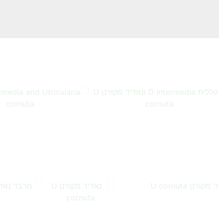
…
…
…