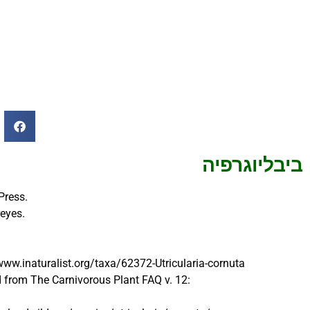
…
ביבליוגרפיה
Press.
reyes.
/www.inaturalist.org/taxa/62372-Utricularia-cornuta
ed from The Carnivorous Plant FAQ v. 12: