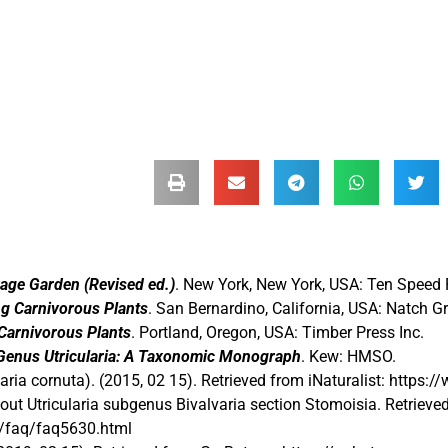
…
age Garden (Revised ed.)
. New York, New York, USA: Ten Speed 
ng Carnivorous Plants
. San Bernardino, California, USA: Natch G
Carnivorous Plants
. Portland, Oregon, USA: Timber Press Inc.
Genus Utricularia: A Taxonomic Monograph
. Kew: HMSO.
aria cornuta). (2015, 02 15). Retrieved from iNaturalist: https:/
About Utricularia subgenus Bivalvaria section Stomoisia. Retriev
m/faq/faq5630.html