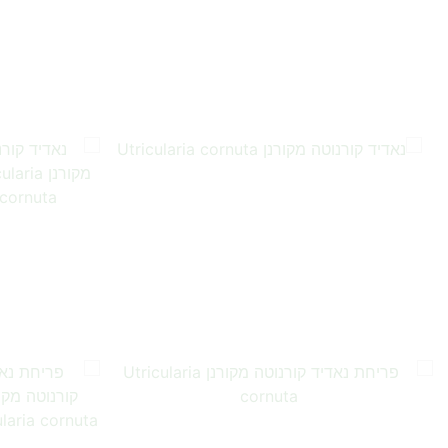
…
…
…
…