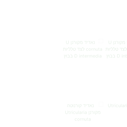
…
…
…