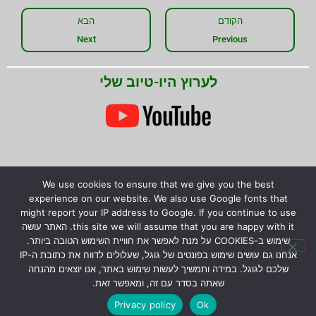
הקודם
הבא
Next
Previous
לערוץ היו-טיוב שלי
We use cookies to ensure that we give you the best
שתפו את המידע!
experience on our website. We also use Google fonts that
might report your IP address to Google. If you continue to use
this site we will assume that you are happy with it. האתר עושה
שימוש ב-COOKIES על מנת לאפשר את חוויית השימוש הטובה ביותר.
אנחנו גם עושים שימוש בפונטים של גוגל, שעלולים לדווח את כתובת ה-IP
© כל הזכויות שמורות לירון רז.
המידע המוצג באתר לא
שלכם לגוגל. במידה ותמשיך לעשות שימוש באתר, אנו יוצאים מהנחה
שאתה בסדר עם זה, ומאפשר זאת.
מהווה הבטחה להצלחת גידול צמחים טורפים, אלא קווים
כלליים בלבד לגידולם.
Privacy policy
Ok