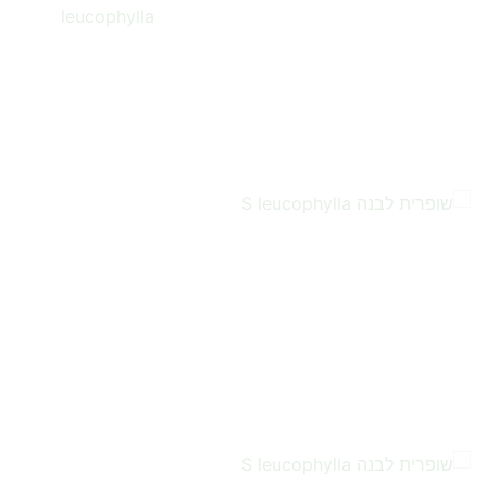
…
…
…