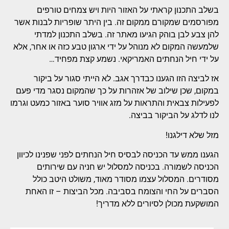
בשלב התכנון קראתי על האזור היות ויש צמחים טורפים
מפורסמים שמקורם ממקום זה. בין היתר שופריות לבנות אשר
להן צבע לבן בוהק הגיעו מאתר זה. בשלב התכנון למדתי
שלמעשה המקום לא מנוהל על ידי ארגון טבע כזה או אחר, אלא
על ידי חיל הנחתים האמריקאי. נשמע קצת מפחיד…
אז לביצה הזו הגענו כבדרך אגב. לא הייתי סגור על ביקור
במקום, שכן שילוב של אזהרות על כך שהמקום נסגר מדי פעם
לפעילות צבאית והתראות על מזג אוויר סוער באזור כמעט וגרמו
לנו לדלג על הביקור בביצה.
מזל שלא דילגנו!
הגענו ממש עד הכניסה לבסיס חיל הנחתים לפני שפנינו לכיוון
הכניסה לשמורה. בכניסה למסלול יש חניה עם שירותים
מסודרים. המסלול עצמו מסודר מאוד, משולט היטב כולל
הסברים על החי והצומח בסביבה. מכל הביצות – זו האחת
המושקעת מכולן לסיורים ללא מדריך!