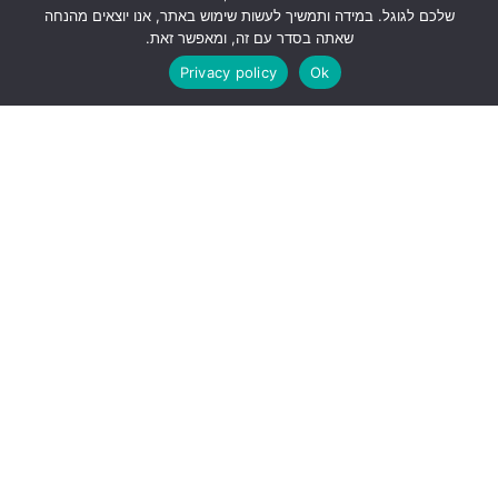
שלכם לגוגל. במידה ותמשיך לעשות שימוש באתר, אנו יוצאים מהנחה
שאתה בסדר עם זה, ומאפשר זאת.
Privacy policy
Ok
שתפו את המידע!
© כל הזכויות שמורות לירון רז.
המידע המוצג באתר לא
מהווה הבטחה להצלחת גידול צמחים טורפים, אלא קווים
כלליים בלבד לגידולם.