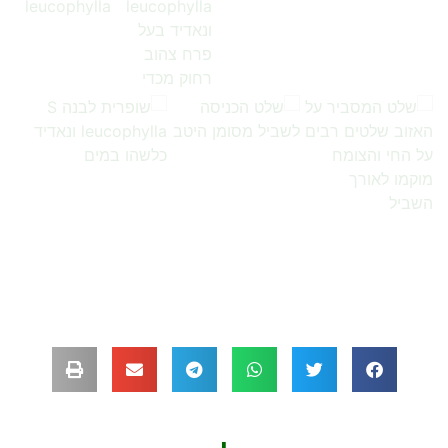
…
…
…
…
…
…