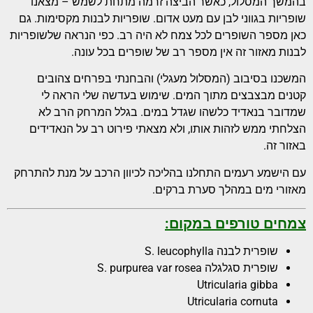
בהמשך המסלול, כאשר הביצה זרמה מתחת לשמש – מצאנו
שופריות בגווני לבן עם מעט אדום. שופריות לבנות מקסימות. גם
כאן מספר השופרים לכל צמח לא היה רב. כפי הנראה שלשופריות
לבנות מאזור זה אין מספר רב של שופרים בכל עונה.
המשכנו בסיבוב (המסלול מעגלי) והבחנתי בפרחים צהובים
קטנים מבצבצים מתוך המים. שימוש בעדשה שלי הראה לי
שמדובר בנאדיד כלשהו שגדל במים. בגלל המרחק הרב לא
הצלחתי ממש לזהות אותו, ולא מצאתי פירוט רב על הנאדידים
באזור זה.
עם הישמע רעמים התחלנו בהליכה לכיוון הרכב על מנת להתרחק
מאזורי מים במהלך סערת ברקים.
צמחים טורפים במקום
:
שופרית לבנה S. leucophylla
שופרית סגלגלה S. purpurea var rosea
Utricularia gibba
Utricularia cornuta