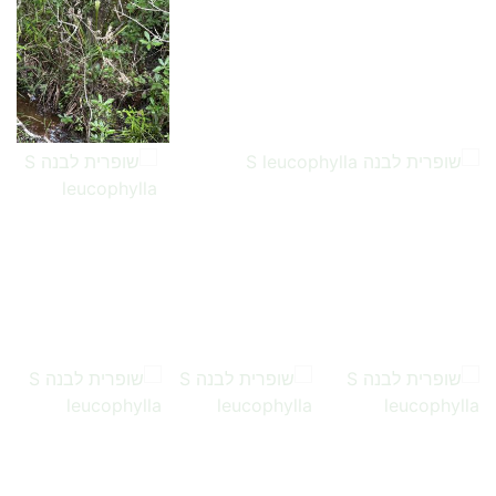
…
…
…
…
…