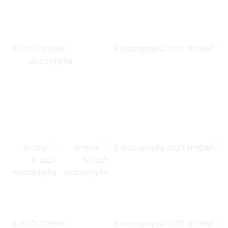
…
…
…
…
…