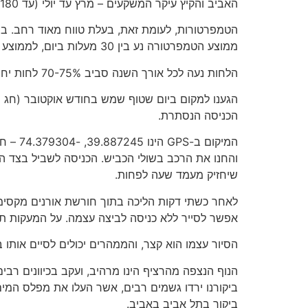
האביב והקיץ עיקר המשקעים – מרץ עד יולי (עד 180 מ”מ). בין החודשים דצמבר לאפריל יורד בעיקר שלג באזור.
ממוצע הטמפרטורה נע בין 30 מעלות ביום, לממוצע של 15-17 מעלות בלילה.
הלחות נעה לכל אורך השנה סביב 70-75% לחות יחסית, כאשר בתחילת האביב הלחות יורדת אף לכיוון 60-65%.
הגענו למקום ביום שטוף שמש בחודש אוקטובר (חג הס
הכניסה הנסתרת.
והחנו את הרכב בשולי הכביש. הכניסה לשביל בצד ה
שיחזיק מעמד שעה לפחות.
לאחר כשתי דקות הליכה בתוך חורשת אורנים מקסימה,
אפשר לסייר ללא כניסה לביצה עצמה. על המעקות תו
הסיור עצמו הוא קצר, והממהרים יכולים לסיים אותו 
הנוף הנצפה מהרציף הינו מרהיב, ועקב בכיוונים רב
ביקור בתל אביב באביב.