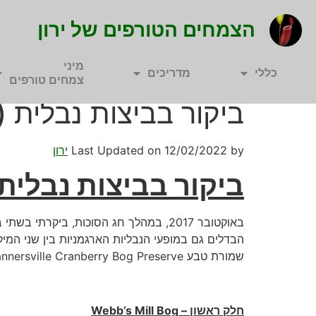
הצמחים הטורפים של ירון
מיני
כללי
מדריכים
צמחים טורפים
ביקור בביצות נבלית 
by
12/02/2022
Last Updated on
ירון
ביקור בביצות נבלית (שופרית
באוקטובר 2017, במהלך חג הסוכות, ביקר
שמורת טבע Tannersville Cranberry Bog Preserve.
חלק ראשון – Webb’s Mill Bog