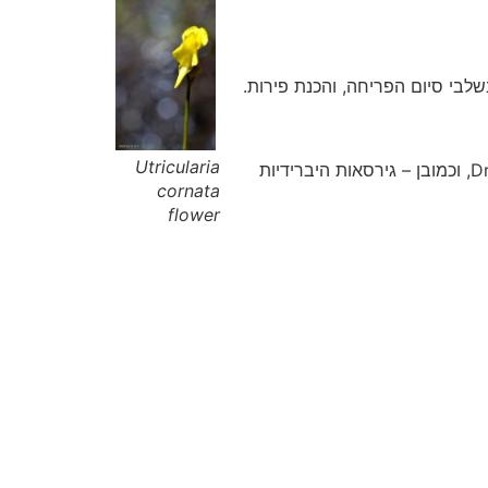
שלבי סיום הפריחה, והכנת פירות.
Utricularia
בורכנו בטיפות טל נוצצות של שלושת סוגי הטלליות – Drosera intermedia, Drosera rutondifolia ו- Drosera filiformis, וכמובן – גירסאות היברידיות
cornata
flower