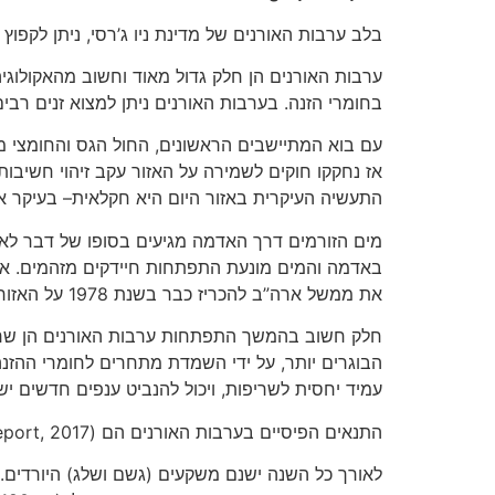
בלב ערבות האורנים של מדינת ניו ג’רסי, ניתן לקפוץ לסיור קצר בביצה הנקראת l bog
ערבות האורנים הן חלק גדול מאוד וחשוב מהאקולוגיה
בחומרי הזנה. בערבות האורנים ניתן למצוא זנים רבים
עם בוא המתיישבים הראשונים, החול הגס והחומצי מ
אז נחקקו חוקים לשמירה על האזור עקב זיהוי חשיבותו.
התעשיה העיקרית באזור היום היא חקלאית– בעיקר א
מים הזורמים דרך האדמה מגיעים בסופו של דבר לאקו
באדמה והמים מונעת התפתחות חיידקים מזהמים. אקוו
את ממשל ארה”ב להכריז כבר בשנת 1978 על האזור כשמורת טבע מוגנת, ולהגן על חלקים רבים לאורך השנים. היום, הבניה באזור מווסתת ומוגבלת.
חלק חשוב בהמשך התפתחות ערבות האורנים הן שריפ
עמיד יחסית לשריפות, ויכול להנביט ענפים חדשים יש
התנאים הפיסיים בערבות האורנים הם (Pine Barrens Current weather report, 2017):