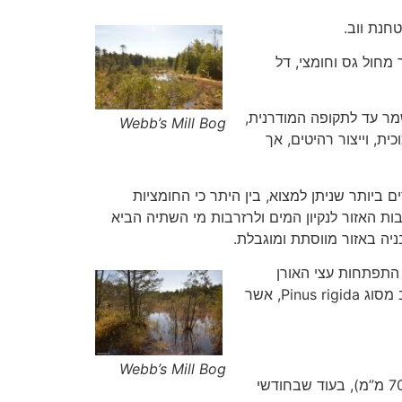
 מחול גס וחומצי, דל
מר עד לתקופה המודרנית,
Webb’s Mill Bog
ית, וייצור רהיטים, אך
ביותר שניתן למצוא, בין היתר כי החומציות
ת האזור לנקיון המים ולרזרבות מי השתיה הביא
התפתחות עצי האורן
הבוגרים יותר, על ידי השמדת מתחרים לחומרי ההזנה. שריפות היער הביאו לכך שמרבית האורנים בערבות הם אורן צהוב מסוג Pinus rigida, אשר
Webb’s Mill Bog
לאורך כל השנה ישנם משקעים (גשם ושלג) היורדים. בסוף הקיץ ותחילת הסתיו ישנה כמות קטנה יותר של משקעים (עד 70 מ”מ), בעוד שבחודשי