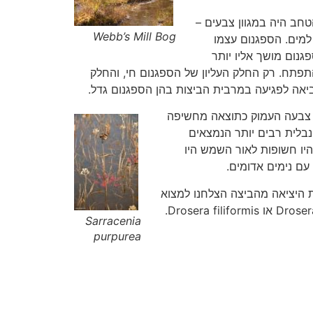
ם (Sphagnum moss) שבלטו מעל פני המים. הטחב היה במגוון צבעים –
Webb’s Mill Bog
למים. הספגנום עצמו
ות הספגנום מושך אליו יותר
התפתח. רק החלק העליון של הספגנום חי, והחלק
ביאה לפגיעה במרבית הביצות בהן הספגנום גדל.
Sarracenia p). בביצה זו, הנבלית קיבלה את צבעה העמוק כתוצאה מחשיפה
נבלית רבים יותר הנמצאים
היו חשופות לאור השמש היו
 עם נימים אדומים.
 היציאה מהביצה הצלחנו למצוא
מספר עלים של טללית Drosera Rotundifolia שביצבצו להן מבין הספגנום, אך לא מצאנו כלל פרטים של Drosera intermedia או Drosera filiformis.
Sarracenia
purpurea