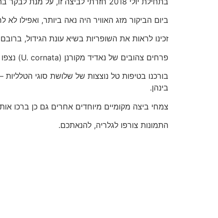
בתחילת יולי 2018 חזרתי לביצה זו, על מנת לבקר בה בשיא עונת הפריחה, בשלהי הקיץ.
ביום הביקור מזג האוויר היה נאה ביותר, ואפילו לא ל
זכינו לראות את השופריות בשיא עונת הגידול, ברובם
פרחים צהובים של נאדיד מקורנן (U. cornata) נצפו בכל מקום, לעיתים אף מרבדים שלמים במים הרדודים.
בינהן.
צמחי ביצה מקומיים מיוחדים אחרים גם כן ברכו אותנו,
התמונות צורפו לגלריה, להנאתכם.