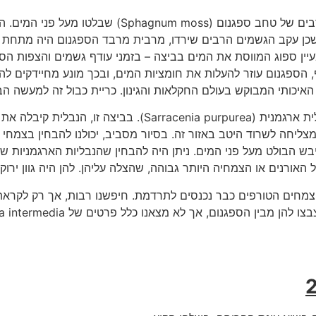
מייד עם ההגעה לאזור הביצה ניתן היה לראות איים רבים של טחב ספגנו
ן, שכן עקב הגשמים הרבים שירדו, מרבית מרבד הספגנום היה מתחת 
ל עד פי 16 מנפחו, ומהווה מעיין ספוג המווסת את המים בביצה – בזמני עודף גשמים והצפ
, הספגנום עוזר להעלות את חומציות המים, ובכך מונע מחיידקים ל
איכותי המבוקש בעולם החקלאות והגינון. כריית כבול זה למעשה ה
מתוך איים אלו ביצבצו להם מלכודות אדומות של נבלית ארגמנית (urpurea
צליחה לשרוד היטב באזור זה. בסיור מסביב, יכולנו להבחין בצמחי 
ש הבולט מעל פני המים. ניתן היה להבחין שהנבליות הארגמניות ש
האורנים או הצמחיה היותר גבוהה, שהצלה עליהן. להן היה גוון ירוק
צמחים הטורפים כבר נכנסים לתרדמת. חיפשנו רבות, אך רק לקראת