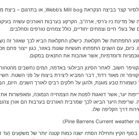
Webb’s Mil, או בתרגום – ביצת מטחנת ווב.
 של מדינת ניו ג’רסי, ארה”ב. הקרקע בערבות האורנים עשויה בעיקר
 של בעלי חיים וצמחים יחודיים, כולל צמחים טורפים וסחלבים.
נע התפתחות של חקלאות. כישלון החקלאות הביא לכך שאזור זה נש
 כיום, עם השנים התפתחו תעשיות שונות באזור, כגון ייצור פחם וזכוכ
וכמניות ודומדמיות, אשר אוהבות את התנאים במקום.
ויפר חשוב. לאחר הסינון הביולוגי באדמה, המים נחשבים מהטהורים 
יפר זה מאוד רדוד, דבר המביא ליצירת ביצות על פני השטח. חשיבו
ות יער, אשר דואגות לפנות את הצמחייה הנמוכה, ומאפשרות את 
ירות דרך הקליפה שלו.