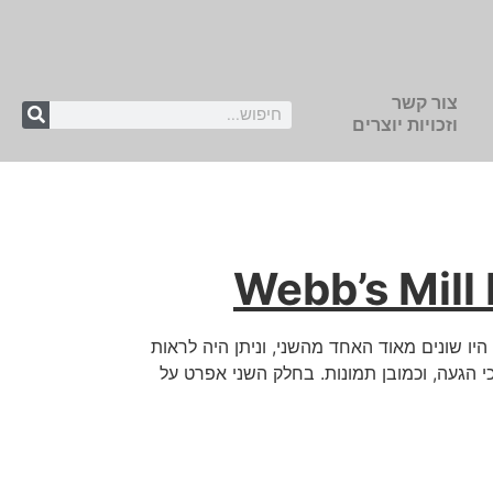
צור קשר
וזכויות יוצרים
דול היו שונים מאוד האחד מהשני, וניתן היה לראות
פעי הנבליות הארגמניות בין שני המיקומים. בפוסט זה, אתן רקע על ביצה הנקראת Webb’s Mill Bog, דרכי הגעה, וכמובן תמונות. בחלק השני אפרט על