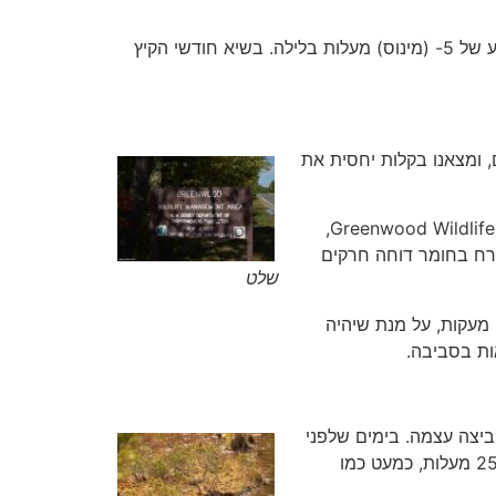
הטמפרטורות, לעומת זאת, בעלת טווח מאוד רחב. בשיא חודשי החורף ממוצע הטמפרטורה נע בין 7 מעלות ביום, לממוצע של 5- (מינוס) מעלות בלילה. בשיא חודשי הקיץ
, ומצאנו בקלות יחסית את
המיקום ב-GPS הינו 39.887245, -74.379304 – חפשו את השלט החום בצד הכביש שכתוב עליו Greenwood Wildlife Management Area,
מרח בחומר דוחה חרקים
שלט
 מעקות, על מנת שיהיה
ות בסביבה.
ביצה עצמה. בימים שלפני
ביקורנו ירדו גשמים רבים, אשר העלו את מפלס המים. עם זאת, היתה לחות של סביב 70%, וטמפרטורה נעימה סביב ה-25 מעלות, כמעט כמו