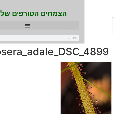
הצמחים הטורפים של ירון
drosera_adale_DSC_48