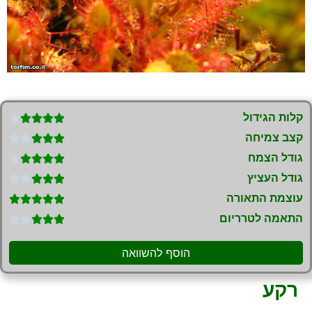
קלות הגידול





קצב צמיחה





גודל הצמח





גודל העציץ





עוצמת התאורה





התאמה לטרריום





הוסף להשוואה
רקע