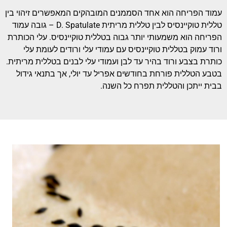
עמוד הפריחה הוא אחד הסממנים המובהקים המאפשרים זיהוי בין
טללית טוקיינסיס לבין טללית מריתית D. Spatulate – גובה עמוד
הפריחה הוא משמעותי יותר גבוה בטללית טוקיינסיס. עלי הכותרת
ורוד עמוק בטללית טוקיינסיס עם עמודי עלי ורודים לעומת עלי
כותרת בצבע ורוד בהיר עד לבן ועמודי עלי לבנים בטללית מריתית.
בטבע הטללית פורחת בחודשים אפריל עד יולי, אך בתנאי גידול
בבית ייתכן והטללית תפרח כל השנה.