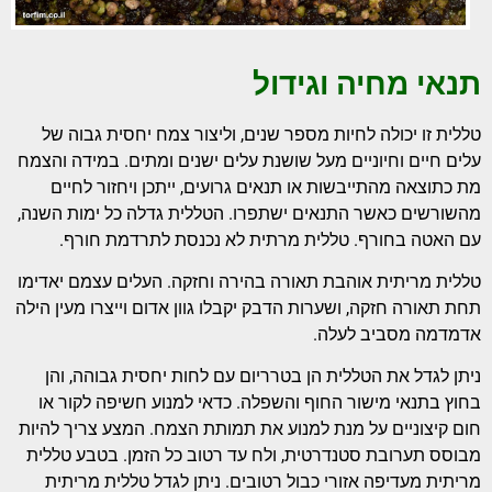
תנאי מחיה וגידול
טללית זו יכולה לחיות מספר שנים, וליצור צמח יחסית גבוה של
עלים חיים וחיוניים מעל שושנת עלים ישנים ומתים. במידה והצמח
מת כתוצאה מהתייבשות או תנאים גרועים, ייתכן ויחזור לחיים
מהשורשים כאשר התנאים ישתפרו. הטללית גדלה כל ימות השנה,
עם האטה בחורף. טללית מרתית לא נכנסת לתרדמת חורף.
טללית מריתית אוהבת תאורה בהירה וחזקה. העלים עצמם יאדימו
תחת תאורה חזקה, ושערות הדבק יקבלו גוון אדום וייצרו מעין הילה
אדמדמה מסביב לעלה.
ניתן לגדל את הטללית הן בטרריום עם לחות יחסית גבוהה, והן
בחוץ בתנאי מישור החוף והשפלה. כדאי למנוע חשיפה לקור או
חום קיצוניים על מנת למנוע את תמותת הצמח. המצע צריך להיות
מבוסס תערובת סטנדרטית, ולח עד רטוב כל הזמן. בטבע טללית
מריתית מעדיפה אזורי כבול רטובים. ניתן לגדל טללית מריתית