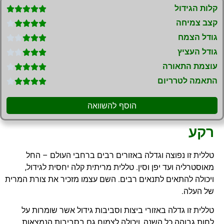
קלות הגידול





קצב צמיחה





גודל הצמח





גודל העציץ





עוצמת התאורה





התאמה לטרריום





הוסף להשוואה
רקע
טללית זו נפוצה וגדלה באזורים רבים ברחבי העולם – החל
מאוסטרליה ועד יפן וסין. טללית מריתית קלה יחסית לגידול,
ויכולה להתאים לתנאים רבים. השם עצמו מזכיר את צורת המרית
של העלה.
טללית זו גדלה באזורי ביצות וסביבות גידול אשר שומרות על
לחות גבוהה כל השנה, ויכולה לצמוח גם בסביבות הנמצאות