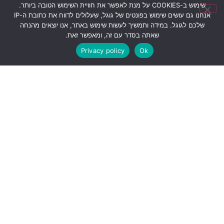
שימוש ב-COOKIES על מנת לאפשר את חוויית השימוש הטובה ביותר.
אנחנו גם עושים שימוש בפונטים של גוגל, שעלולים לדווח את כתובת ה-IP
שלכם לגוגל. במידה ותמשיך לעשות שימוש באתר, אנו יוצאים מהנחה
שאתה בסדר עם זה, ומאפשר זאת.
Privacy policy
Ok
שתפו את המידע!
© כל הזכויות שמורות לירון רז.
המידע המוצג באתר לא
מהווה הבטחה להצלחת גידול צמחים טורפים, אלא קווים
כלליים בלבד לגידולם.