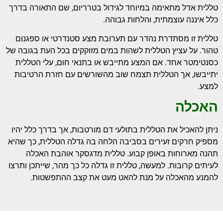
טללית אדל מתאימה במיוחד לגידול בטרריום, שם התאורה בדרך
כלל איננה עוצמתית, והלחות גבוהה.
טללית זו מסתדרת נהדר עם תערובת מצע סטנדרטי או ספגנום
טהור. על עציץ הטללית לשהות במים מזוקקים בכל העת בגובה של
כסנטימטר אחד. אם המצע מתייבש או בתנאי חום, עלי הטללית
יתייבשו, אך הטללית תצמח שוב מהשורשים עם חזרת הרטיבות
למצע.
האכלה
ניתן להאכיל את הטללית בתולעי דם מורטבות, אך בדרך כלל יהיו
מספיק חרקים זעירים בסביבה הלחה בה גדלה הטללית, כך שהיא
תהנה מארוחות באופן קבוע. טללית מדגסקר אוהבת האכלה
לעיתים קרובות. למעשה, טללית זו גדלה כל כך מהר, שייתכן ותרצו
להמנע מהאכלה על מנת להאט מעט את קצב ההתפשטות.