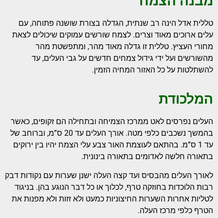
מבנה הצמח
טללית אדל הינה רב שנתית, הגדלה בצורת שושנה פתוחה, עם
עלים ארוכים מאוד וצרים. לצמח שורשים עמוקים שיכולים לצאת
מחורי העציץ. טללית זו גדלה מאוד מהר, ומתפשטת מהר
מהשורשים ועל ידי גידול צמחים חדשים על גבי העלים, עד
להשתלטות על כל האזור המחיה הזמין.
המלכודת
העלים נפרסים לאט ממרכז הצמיחה ובתחילה הם זקופים, כאשר
בהמשך נשכבים כלפי מטה. אורך העלים עד 20 ס”מ, וברוחב של
עד 1 ס”מ.
בהתאם לעוצמת האור צבע עלי הצמח יהיו בין ירוקים
בתאורה חלשה לאדומים בתאורה בינונית.
לאורך העלים מהבסיס ועד קצה העלה ישנן שערות עם נקודות דבק
רבות הלוכדות בחוזקה טרף, לכלוך או כל דבר הנוגע בהן. בניגוד
לטליות אחרות השערות החיצוניות כמעט ולא זזות ולא מפנות את
הטרף כלפי מרכז העלה.