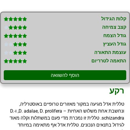
קלות הגידול





קצב צמיחה





גודל הצמח





גודל העציץ





עוצמת התאורה





התאמה לטרריום





הוסף להשוואה
רקע
טללית אדל מגיעה במקור מאזורים טרופיים באוסטרליה,
ונחשבת אחת משלוש האחיות – D. adalae, D. prolifera, ו-D.
schizandra. טללית זו נמכרת מדי פעם במשתלות וקלה מאוד
לגידול בתנאים הנכונים. טללית אדל אף מתאימה במיוחד