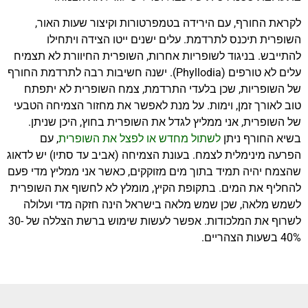
לקראת החורף, עם הירידה בטמפרטורות וקיצור שעות האור,
השופרית תיכנס לתרדמת. עלים ישנים ייטו הצידה ויתחילו
להתייבש. בניגוד לשופריות אחרות, השופרית החיוורת לא תצמיח
עלים לא טורפים (Phyllodia). ישנה חשיבות רבה לתרדמת החורף
של השופריות, שכן בלעדי התרדמת, צמח השופרית לא יתפתח
טוב לאורך זמן, וימות. על מנת לאפשר את מחזור הצמיחה הטבעי
של השופרית, אני ממליץ לגדל את השופרית בחוץ, היכן שניתן.
בשיא החורף ניתן
לשתול מחדש או לפצל את השופרית
, עם
הפרעה מינימלית לצמח. בעונת הצמיחה (אביב עד סתיו) יש לדאוג
שהצמח יהיה תמיד בתוך מים מזוקקים, כאשר אני ממליץ מדי פעם
להחליף את המים. בתקופת הקיץ, מומלץ לא לחשוף את השופרית
לשמש מלאה, שכן שמש מלאה בישראל הינה חזקה מדי ועלולה
לשרוף את המלכודות. אפשר לעשות שימוש ברשת הצללה של 30-
40% בשעות הצהריים.