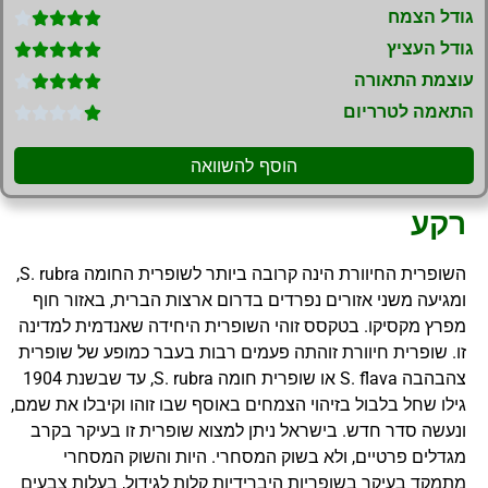
גודל הצמח





גודל העציץ





עוצמת התאורה





התאמה לטרריום





הוסף להשוואה
רקע
השופרית החיוורת הינה קרובה ביותר לשופרית החומה S. rubra,
ומגיעה משני אזורים נפרדים בדרום ארצות הברית, באזור חוף
מפרץ מקסיקו. בטקסס זוהי השופרית היחידה שאנדמית למדינה
זו. שופרית חיוורת זוהתה פעמים רבות בעבר כמופע של שופרית
צהבהבה S. flava או שופרית חומה S. rubra, עד שבשנת 1904
גילו שחל בלבול בזיהוי הצמחים באוסף שבו זוהו וקיבלו את שמם,
ונעשה סדר חדש. בישראל ניתן למצוא שופרית זו בעיקר בקרב
מגדלים פרטיים, ולא בשוק המסחרי. היות והשוק המסחרי
מתמקד בעיקר בשופריות היברידיות קלות לגידול, בעלות צבעים