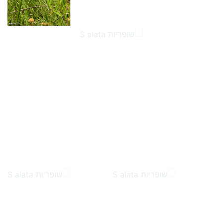
…
…
…