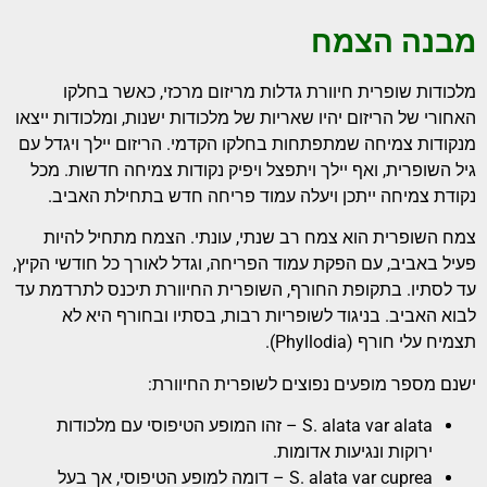
מבנה הצמח
מלכודות שופרית חיוורת גדלות מריזום מרכזי, כאשר בחלקו
האחורי של הריזום יהיו שאריות של מלכודות ישנות, ומלכודות ייצאו
מנקודות צמיחה שמתפתחות בחלקו הקדמי. הריזום יילך ויגדל עם
גיל השופרית, ואף יילך ויתפצל ויפיק נקודות צמיחה חדשות. מכל
נקודת צמיחה ייתכן ויעלה עמוד פריחה חדש בתחילת האביב.
צמח השופרית הוא צמח רב שנתי, עונתי. הצמח מתחיל להיות
פעיל באביב, עם הפקת עמוד הפריחה, וגדל לאורך כל חודשי הקיץ,
עד לסתיו. בתקופת החורף, השופרית החיוורת תיכנס לתרדמת עד
לבוא האביב. בניגוד לשופריות רבות, בסתיו ובחורף היא לא
תצמיח עלי חורף (Phyllodia).
ישנם מספר מופעים נפוצים לשופרית החיוורת:
S. alata var alata – זהו המופע הטיפוסי עם מלכודות
ירוקות ונגיעות אדומות.
S. alata var cuprea – דומה למופע הטיפוסי, אך בעל