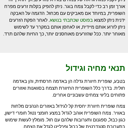
אורך זמן רב כדי לקבל צמח בוגר. ניתן להפיק בקלות זרעים מפרח
השופרית, במיוחד אם מאביקים עם מכחול. הדגמה על האבקה
ידנית ניתן למצוא
בפוסט שכתבתי בנושא
. לאחר הפקת הזרעים
ניתן לזרוע אותם מיידית, או לאחסן אותם במקרר עד לשימוש
מאוחר יותר. ככל שהזרעים מאוחסנים יותר, כך החיות שלהם תרד.
תנאי מחיה וגידול
בטבע, שופרית חיוורת גדלה הן באדמה חרסתית, והן באדמה
חולית. בדרך כלל השופרית החיוורת תצמח בסוואנות ואזורים
פתוחים בליווי צמחים עשבוניים אחרים.
צמח שופרית חיוורת יחסית קל לגידול באזורים הנהנים מלחות
באוויר. צמח השופרית אוהב לגדול במצע חומצי נטול חומרי דישון,
כגון כבול, ספגנום ותערובות שלהם עם חול. מומלץ לעשות שימוש
בתערובת סטנדרטית של כבול ופרלייט לגדל את הצמח.