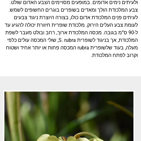
ולעיתים נימים אדומים. במופעים מסויימים הצבע האדום שולט.
צבע המלכודת הולך ומאדים בשופרים בוגרים החשופים לשמש.
לעיתים פנים המלכודת אדום כולו, בצורה היוצרת ניגוד צבעים
לעומת צבע העלים הירוק. מלכודת שופרית חיוורת יכולה להגיע עד
ל-90 ס”מ בגובה. מכסה המלכודת ארוך, רחב ובולט מעבר לשפת
המלכודת, אך בניגוד לשופרית S. rubra, שולי המכסה עולים כלפי
מעלה, בעוד שלשופרית rubra המכסה פחות או יותר אחיד ושטוח
וקרוב לפתח המלכודת.