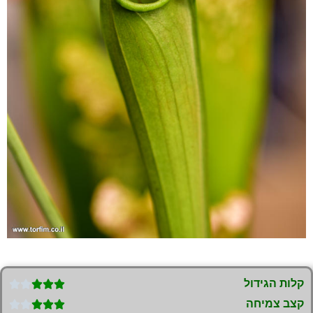
קלות הגידול





קצב צמיחה




