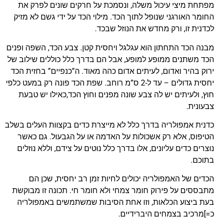
מפתחת מיצי עיכול משלה, ונסמכת על חרקים שונים לפרק את
החומר האורגני שנופל לתוך הכד. מילוי הכד על ידי גשם לא מזיק
לכדנית זו, ורק מחדש את הנוזל שבכד.
מבנה הכד התחתון הוא עגלגל ויחסית קטן. צבע הכד, השפה ופנים
הכד משתנים ממופע למופע, אבל הם בדרך כלל כוללים שילוב של
ירוק בהיר ואדום, לעיתים אדום כהה מאוד. ה”כנפיים” בחזית הכד
יחסית גדולים – עד ל-2 ס”מ רוחב. שפת הכד פונה רק במעט כלפי
חוץ, ולעיתים יש לה צבע שונה מפנים וחוץ הכד,כאילו יש טבעת
צבעונית.
כדנית אמפולריה בדרך כלל לא מייצרת כדים בקצוות העלים בשלב
הטיפוס, אלא רק אשכולות על האדמה או על הגבעול. גם כאשר
נוצרים כדים עליונים, אלו בדרך כלל נוטים על צידם, וללא נוזלים
בתוכם.
הכדים של האמפולריה יכולים לחיות זמן רב יחסית, שכן הם
מתבססים על פירוק חומר צמחי ולא חומר חי. תכונה זו מבוקשת
בעת ביצוע הכלאות, וזו אחת הסיבות שמשתמשים באמפולריה
כ=]מרכיב בצמחים היברידיים.