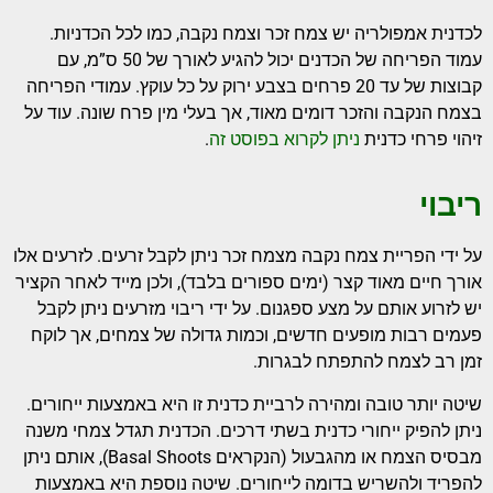
לכדנית אמפולריה יש צמח זכר וצמח נקבה, כמו לכל הכדניות.
עמוד הפריחה של הכדנים יכול להגיע לאורך של 50 ס”מ, עם
קבוצות של עד 20 פרחים בצבע ירוק על כל עוקץ. עמודי הפריחה
בצמח הנקבה והזכר דומים מאוד, אך בעלי מין פרח שונה. עוד על
זיהוי פרחי כדנית
ניתן לקרוא בפוסט זה
.
ריבוי
על ידי הפריית צמח נקבה מצמח זכר ניתן לקבל זרעים. לזרעים אלו
אורך חיים מאוד קצר (ימים ספורים בלבד), ולכן מייד לאחר הקציר
יש לזרוע אותם על מצע ספגנום. על ידי ריבוי מזרעים ניתן לקבל
פעמים רבות מופעים חדשים, וכמות גדולה של צמחים, אך לוקח
זמן רב לצמח להתפתח לבגרות.
שיטה יותר טובה ומהירה לרביית כדנית זו היא באמצעות ייחורים.
ניתן להפיק ייחורי כדנית בשתי דרכים. הכדנית תגדל צמחי משנה
מבסיס הצמח או מהגבעול (הנקראים Basal Shoots), אותם ניתן
להפריד ולהשריש בדומה לייחורים. שיטה נוספת היא באמצעות