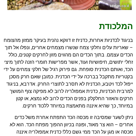
המלכודת
בניגוד לכדניות אחרות, כדנית זו דווקא נהנית בעיקר ממזון מהצומח
– שאריות עלים וחלקי צמח שנשרו מצמחים אחרים, ונפלו אל תוך
הכדים עצמם. בתוך הכדים הם מהווים מזון לחרקים קטנים, כולל
זחלי יתושים, חיפושיות ועוד, אשר מפרישות חומרי הזנה לתוך מיצי
הכד, ואותם הכדנית סופחת. גם פירוק רגיל של חלקי צמחים על ידי
בקטריות מתקבל בברכה על ידי הכדנית. כמובן שאם חרק מסכן
ייפול לכד ויטבע, הכדנית לא תסרב לתוצרי החרק. אדרבא, בניגוד
למרבית הכדניות, כדנית אמפולריה לרוב לא מפיקה צוף המושך
חרקים והאזור החלקלק בפנים הכדים לרוב לא נמצא, או קטן
במיוחד, כך שהיא איננה מתאמצת במיוחד ללכוד חרקים.
ניתן לשער שמסיבה זו מכסה הכד התפתח אחרת משל כדים
אחרים – הוא צר מאוד, ופונה בכיוון ההפוך מפתח הכד. הוא לא
מכסה או מגן על הכד ממי גשם כלל! כדנית אמפולריה איננה