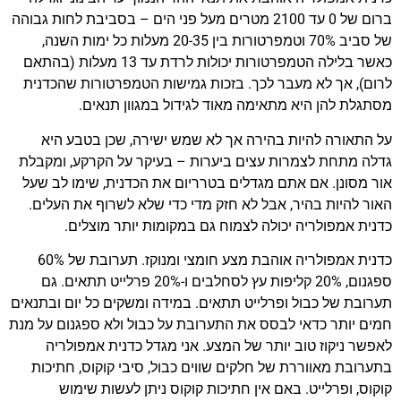
ברום של 0 עד 2100 מטרים מעל פני הים – בסביבת לחות גבוהה
של סביב 70% וטמפרטורות בין 20-35 מעלות כל ימות השנה,
כאשר בלילה הטמפרטורות יכולות לרדת עד 13 מעלות (בהתאם
לרום), אך לא מעבר לכך. בזכות גמישות הטמפרטורות שהכדנית
מסתגלת להן היא מתאימה מאוד לגידול במגוון תנאים.
על התאורה להיות בהירה אך לא שמש ישירה, שכן בטבע היא
גדלה מתחת לצמרות עצים ביערות – בעיקר על הקרקע, ומקבלת
אור מסונן. אם אתם מגדלים בטרריום את הכדנית, שימו לב שעל
האור להיות בהיר, אבל לא חזק מדי כדי שלא לשרוף את העלים.
כדנית אמפולריה יכולה לצמוח גם במקומות יותר מוצלים.
כדנית אמפולריה אוהבת מצע חומצי ומנוקז. תערובת של 60%
ספגנום, 20% קליפות עץ לסחלבים ו-20% פרלייט תתאים. גם
תערובת של כבול ופרלייט תתאים. במידה ומשקים כל יום ובתנאים
חמים יותר כדאי לבסס את התערובת על כבול ולא ספגנום על מנת
לאפשר ניקוז טוב יותר של המצע. אני מגדל כדנית אמפולריה
בתערובת מאווררת של חלקים שווים כבול, סיבי קוקוס, חתיכות
קוקוס, ופרלייט. באם אין חתיכות קוקוס ניתן לעשות שימוש