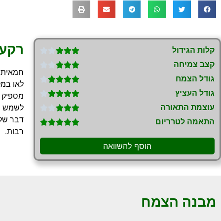
רקע
קלות הגידול





קצב צמיחה





חמאית 
גודל הצמח





לאו במק
גודל העציץ





מספיק ג
עוצמת התאורה
לשמש המ





דבר שלא
התאמה לטרריום





רבות.
הוסף להשוואה
מבנה הצמח