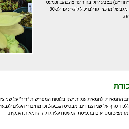
יחודיים) בצבע ירוק בהיר עד צהבהב, וכמעט
זהה בין הקיץ לחורף. העלים עצמם זקופים למחצה, כאשר הם יוצאים מגבעול מרכזי. גודלם יכול להגיע עד לכ-30
ודת
וב החמאיות, לחמאית ענקית ישנן בלוטות המפרישות “ריר” על שני צידי 
כוד טרף על שני הצדדים. מבסיס הגבעול, וכן מחיבורי העלים לגבעול,
ומהמצע, ומסייעים בתפיסת המשטח עליו גדלה החמאית הענקית.