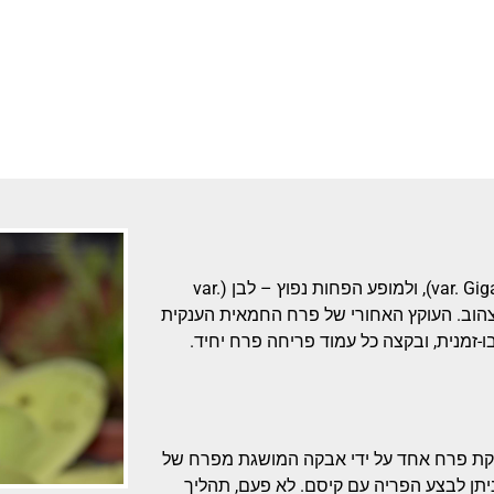
צבע הפרח הנפוץ הוא סגול בהיר עם שוליים בצבע סגול כהה (var. Gigantea), ולמופע הפחות נפוץ – לבן (var.
ח צהוב. העוקץ האחורי של פרח החמאית הענקית
קת פרח אחד על ידי אבקה המושגת מפרח של
תן לבצע הפריה עם קיסם. לא פעם, תהליך