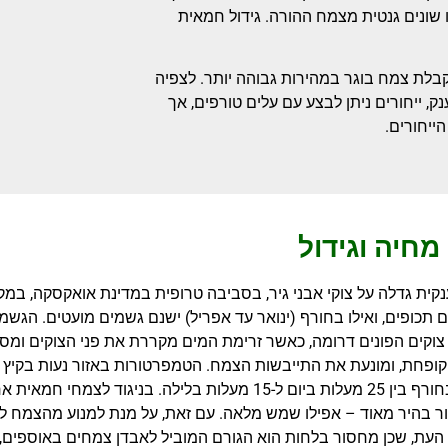
 שונים גנטית מצמח ההורה. גידול חמאית
בלת צמח בוגר במהירות גבוהה יותר. לצפיה
 ייחורים ניתן לבצע עם עלים טורפים, אך
ייחורים.
מחיה וגידול
קית גדלה על צוקי אבני גיר, בסביבה טרופית במדינת אואקסקה, במקס
 תכופים, ואילו בחורף (ינואר עד אפריל) ישנם גשמים מועטים. הג
 צוקים הפונים דרומה, כאשר זרימת המים מקררת את פני הצוקים ומ
בלילה, ובחורף בין 25 מעלות ביום ל-15 מעלות בלילה. בני
ר בהיר מאוד – אפילו שמש מלאה. עם זאת, על מנת למנוע מהצמח ל
 העת, שכן מחסור בלחות הוא הגורם המוביל לאבדן צמחים באוספים, 