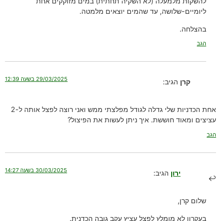
להשקות מלמעלה (לא השקיה תחתית) במים מזוקקים אחת
ליומיים-שלושה, עד שהמים יוצאים מלמטה.
בהצלחה.
הגב
29/03/2025 בשעה 12:39
קרן
הגיב:
אחת הכדניות שלי גדלה לגודל מפלצתי ממש ואני רוצה לפצל אותה ל-2
עציצים ומאוד חוששת. איך ניתן לעשות את הפיצול?
הגב
30/03/2025 בשעה 14:27
ירון
הגיב:
שלום קרן,
בעקרון לא מומלץ לפצל עציץ עקב גובה הכדנית.