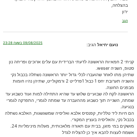
בהצלחה,
ירון
הגב
09/08/2025 בשעה 23:28
נועם יחיאל
הגיב:
קניתי 2 חמאיות הראשונה לדעתי הברידית עם עלים ארוכים ופריחה נון
סטופ, השניה weser.
שתיהן מתו לאחר שהועברו לכלי גדול יותר הראשונה נשתלה בכבול נקי
והשניה תערובת יחס 1 כבול 1פרלייט 2 ורמקולייט, שתיהן נהיו חומות
מבפנים החוצה.
הראשונה לקח לה שבועיים שלוש עד שהיא התחילה למות ועוד כשבוע עד
שמתה, השנייה תוך כשבוע מההעברה עד שמתה לגמרי, התפרקה לגמרי
בנגיעה.
הם חיות ליד טלליות, קפנסיס אלבא ואליסיה שמשגשגות, האלבא נשתלה
בכבול נקי, והאליסיה בעציץ המקורי.
מושקים במי מזגן, בבית עם תאורה מלאכותית, מעלות מינימליות 24.
אשמח לעצות להבא איך כן להצליח לגדל