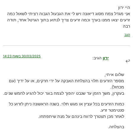
היי ירון
אני מגדל צמח מסוג דיאונה ויש לי את הגבעול הגבוה רציתי לשאול כמה
זרעים יצאו ממנו בערך וכמה זרעים צריך לנתוע בתוך הגרטל אחד, תודה
רבה
הגב
30/03/2025 בשעה 14:23
ירון
הגיב:
שלום איתי,
מספר הזרעים תלוי בהצלחת האבקה על ידי חרקים, או על ידיך (עם
מכחול).
בעקרון, משך הזמן עד שנבט יהפוך לצמח בוגר יכול להגיע לחמש שנים.
כמות הזרעים בכל עציץ או מגש תלוי. בשנה הראשונה ניתן לזרוע כל
סנטימטר זרע.
לאחר מכן תצטרך לרווח בינהם על מנת שיתפתחו.
בהצלחה.