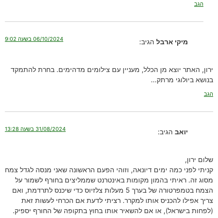
הגב
06/10/2024 בשעה 9:02
מיקי ארבל
הגיב:
ירון, האתר יוצא מן הכלל, מעניין עם צילומים מדהימים. בחרת להתמקד
בנושא ביולוגי מרתק…
הגב
31/08/2024 בשעה 13:28
יואב
הגיב:
שלום ירון,
קניתי לפני כמה ימים דיונאה, וזוהי הפעם הראשונה שאני מנסה לגדל צמח
מסוג זה. ראיתי בהמון מקומות באינטרנט שממליצים בחורף לשמור על
הצמח בטמפרטורה של בערך 5 מעלות צלזיוס כדי שיכנס לתרדמת, ואם
צריך אפילו להכניס אותו למקרר. רציתי לדעת אם הכרחי לעשות זאת
(לפחות בישראל), או אם להשאיר אותו בחוץ בתקופה של החורף יספיק.