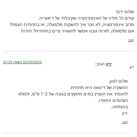
שלום ירון!
קודם כל תודה על האינפורמציה שקיבלתי על דיאונייה.
מרוב אינפורמציה, לא זוכר איך להשקות מלמעלה, או בתחתית הצמח?
אם מלמעלה, לאיזה גובה אפשר להשאיר מיים בתחתית? תודה!
הגב
02/10/2025 בשעה 20:25
ירון
הגיב:
שלום לאון,
ההשקיה של דיונאה היא תחתית.
להעמיד את העציץ במים מזוקקים בגובה של 1-2 ס”מ, ולמלא
כשהמים התאדו.
בהצלחה,
ירון
הגב