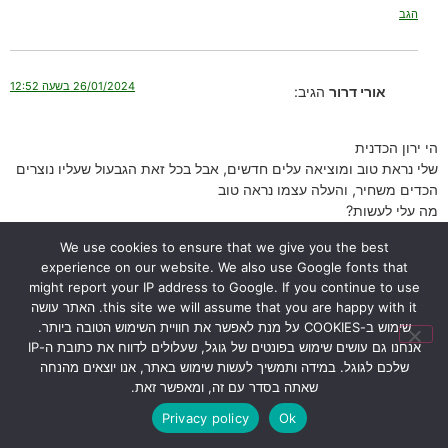
הגב
26/01/2024 בשעה 12:52
אורי דרור
הגיב:
הי ירון הכדנית
שלי נראת טוב ומוציאה עלים חדשים, אבל בכל זאת הגבעול שעליו נוצרים
הכדים משחיר, והעלה עצמו נראה טוב
מה עלי לעשות?
הגב
We use cookies to ensure that we give you the best
experience on our website. We also use Google fonts that
might report your IP address to Google. If you continue to use
this site we will assume that you are happy with it. האתר עושה
17/02/2024 בשעה 14:42
ירון
הגיב:
שימוש ב-COOKIES על מנת לאפשר את חוויית השימוש הטובה ביותר.
אנחנו גם עושים שימוש בפונטים של גוגל, שעלולים לדווח את כתובת ה-IP
שלכם לגוגל. במידה ותמשיך לעשות שימוש באתר, אנו יוצאים מהנחה
שלום אורי,
שאתה בסדר עם זה, ומאפשר זאת.
ראיתי ששאלת שתי שאלות שקשורות אחת בשניה:
הכדנית שלי גדלה טוב אבל הגבעולים שיוצאים מהעלים הקצה שלהם
Privacy policy
Ok
מת – לא העלים עצמם. מה עושים?