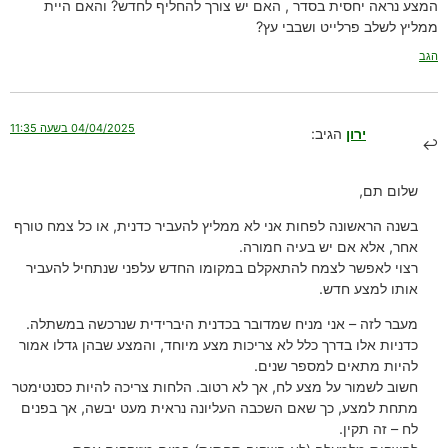
המצע נראה יחסית בסדר , האם יש צורך להחליף לחדש? והאם היית
ממליץ לשלב פרלייט ושבבי עץ?
הגב
04/04/2025 בשעה 11:35
ירון
הגיב:
שלום תם,
בשנה הראשונה לפחות אני לא ממליץ להעביר כדנית, או כל צמח טורף
אחר, אלא אם יש בעיה חמורה.
רצוי לאפשר לצמח להתאקלם במקומו החדש עלפני שנתחיל להעביר
אותו למצע חדש.
מעבר לזה – אני מניח שמדובר בכדנית היברידית שנרכשה במשתלה.
כדניות אלו בדרך כלל לא צריכות מצע מיוחד, והמצע שבהן גדלו אמור
להיות מתאים למספר שנים.
חשוב לשמור על מצע לח, אך לא רטוב. הלחות צריכה להיות כסנטימטר
מתחת למצע, כך שאם השכבה העליונה נראית מעט יבשה, אך בפנים
לח – זה תקין.