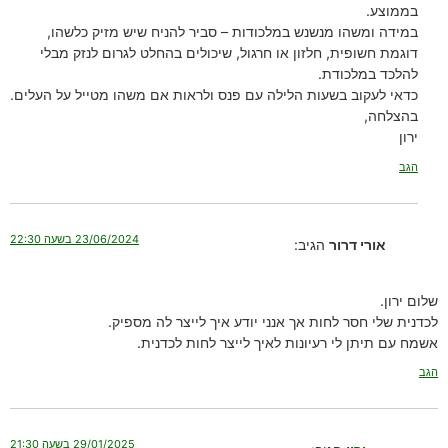
בממוצע.
במידה ומשהו מנשנש במלכודות – סביר להניח שיש מזיק כלשהו,
דוגמת חשופית, חלזון או חרגול, שיכולים בהחלט לגרום לנזק מבלי
להלכד במלכודת.
כדאי לעקוב בשעות הלילה עם פנס ולראות אם משהו מטייל על העלים.
בהצלחה,
ירון
הגב
23/06/2024 בשעה 22:30
אורי דרור
הגיב:
שלום ירון.
לכדנית שלי חסר לחות אך אנני יודע איך לייצר לה מספיק.
אשמח עם תיתן לי רעיונות לאיך לייצר לחות לכדנית.
הגב
29/01/2025 בשעה 21:30