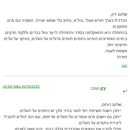
שלום ירון,
הכדנית בערך חודש אצלי, בת”א, בחוץ בלי שמש ישירה. השקיה עם מים
מזוקקים.
בהתחלה היא התאקלמה בסדר והתחילה לייצר נוזל בכדים וללקוד חרקים.
בימים האחרונים הופיעו כתמים חומים גדולים על העלים, בעיקר על עלים
חדשים יותר.
אשמח לעצה.
תודה!
הגב
02/10/2025 בשעה 20:28
ירון
הגיב:
שלום רותם,
ייתכן וישנה חשיפת יתר לאור בהיר ולכן יש כתמים על העלים.
ייתכן גם וישנם מים עומדים על העלים מריסוס, וגם הם יכולים להוביל
ליצירת כתמים על העלים.
מבלי להבין את התנאים שהכדנית גדלה בהם, יהיה קשה לאבחן.