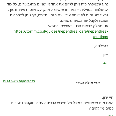
נהוג שבמקרה כזה ניתן לגזום את אחד או שניים מהגבעולים, כל עוד
יש שלוחה בסאלית – צמח חדש שיוצא מהקרקע ויחסית צעיר ונמוך.
גבעול שגוזמים לא יצמח עוד, ועם הזמן יתייבש, אך ניתן לייחר את
הצמח ולקבל עוד מספר צמחים.
אני ממליץ לראות סרטון שעשיתי בנושא:
https://torfim.co.il/guides/nepenthes_care/nepenthes-
cuttings/
בהצלחה,
ירון
הגב
16/03/2025 בשעה 13:24
אבי מולה
הגיב:
היי ירון.
האם מים שנאספים במיכל של מייבש הכביסה עם קונווקטור נחשבים
כמים מזוקקים ?
הגב