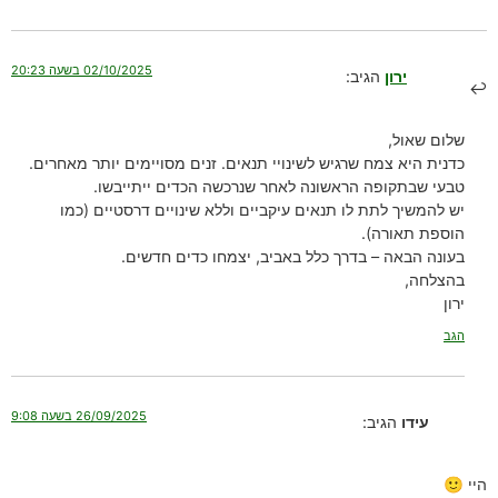
02/10/2025 בשעה 20:23
ירון
הגיב:
שלום שאול,
כדנית היא צמח שרגיש לשינויי תנאים. זנים מסויימים יותר מאחרים.
טבעי שבתקופה הראשונה לאחר שנרכשה הכדים ייתייבשו.
יש להמשיך לתת לו תנאים עיקביים וללא שינויים דרסטיים (כמו
הוספת תאורה).
בעונה הבאה – בדרך כלל באביב, יצמחו כדים חדשים.
בהצלחה,
ירון
הגב
26/09/2025 בשעה 9:08
עידו
הגיב:
היי 🙂