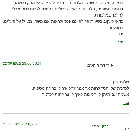
במידה ומשהו מנשנש במלכודות – סביר להניח שיש מזיק כלשהו,
דוגמת חשופית, חלזון או חרגול, שיכולים בהחלט לגרום לנזק מבלי
להלכד במלכודת.
כדאי לעקוב בשעות הלילה עם פנס ולראות אם משהו מטייל על העלים.
בהצלחה,
ירון
הגב
23/06/2024 בשעה 22:30
אורי דרור
הגיב:
שלום ירון.
לכדנית שלי חסר לחות אך אנני יודע איך לייצר לה מספיק.
אשמח עם תיתן לי רעיונות לאיך לייצר לחות לכדנית.
הגב
29/01/2025 בשעה 21:30
ירון
הגיב: