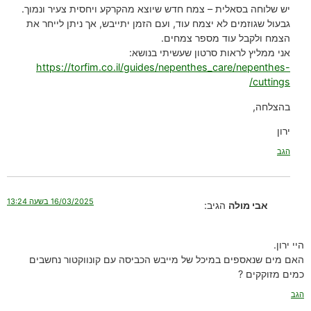
יש שלוחה בסאלית – צמח חדש שיוצא מהקרקע ויחסית צעיר ונמוך.
גבעול שגוזמים לא יצמח עוד, ועם הזמן יתייבש, אך ניתן לייחר את
הצמח ולקבל עוד מספר צמחים.
אני ממליץ לראות סרטון שעשיתי בנושא:
https://torfim.co.il/guides/nepenthes_care/nepenthes-
cuttings/
בהצלחה,
ירון
הגב
16/03/2025 בשעה 13:24
אבי מולה
הגיב:
היי ירון.
האם מים שנאספים במיכל של מייבש הכביסה עם קונווקטור נחשבים
כמים מזוקקים ?
הגב