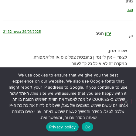
מתן.
הגב
29/01/2025 בשעה 21:32
ירון
הגיב:
שלום מתן,
לצערי – אין לי נסיון בהנבטת צפלוטוס או הליאמפורה.
במקרה זה לא אוכל כל כך לעזור.
במידה ותצליח, אשמח אם תשתף אותי בתהליך (עם תמונות) ואשמח
We use cookies to ensure that we give you the best
לפרסם.
experience on our website. We also use Google fonts that
בהצלחה,
might report your IP address to Google. If you continue to use
ירון
this site we will assume that you are happy with it. האתר עושה
הגב
שימוש ב-COOKIES על מנת לאפשר את חוויית השימוש הטובה ביותר.
אנחנו גם עושים שימוש בפונטים של גוגל, שעלולים לדווח את כתובת ה-IP
שלכם לגוגל. במידה ותמשיך לעשות שימוש באתר, אנו יוצאים מהנחה
שאתה בסדר עם זה, ומאפשר זאת.
07/03/2024 בשעה 10:22
אלין
הגיב:
Privacy policy
Ok