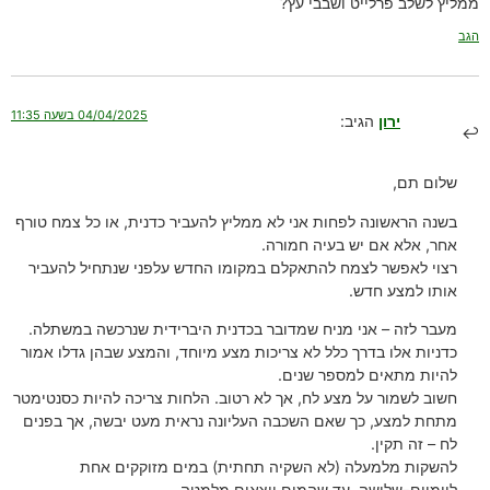
ממליץ לשלב פרלייט ושבבי עץ?
הגב
04/04/2025 בשעה 11:35
ירון
הגיב:
שלום תם,
בשנה הראשונה לפחות אני לא ממליץ להעביר כדנית, או כל צמח טורף
אחר, אלא אם יש בעיה חמורה.
רצוי לאפשר לצמח להתאקלם במקומו החדש עלפני שנתחיל להעביר
אותו למצע חדש.
מעבר לזה – אני מניח שמדובר בכדנית היברידית שנרכשה במשתלה.
כדניות אלו בדרך כלל לא צריכות מצע מיוחד, והמצע שבהן גדלו אמור
להיות מתאים למספר שנים.
חשוב לשמור על מצע לח, אך לא רטוב. הלחות צריכה להיות כסנטימטר
מתחת למצע, כך שאם השכבה העליונה נראית מעט יבשה, אך בפנים
לח – זה תקין.
להשקות מלמעלה (לא השקיה תחתית) במים מזוקקים אחת
ליומיים-שלושה, עד שהמים יוצאים מלמטה.