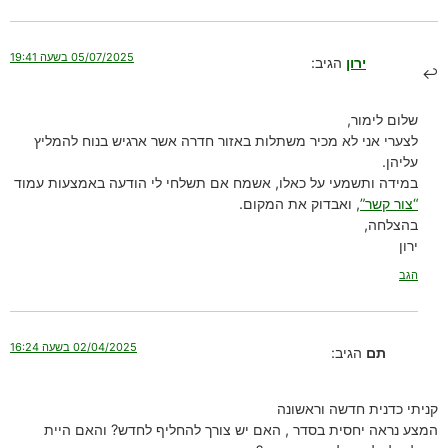
05/07/2025 בשעה 19:41
ירון
הגיב:
שלום לימור,
לצערי אני לא מכיר משתלות באזור חדרה אשר ארגיש בנוח להמליץ
עליהן.
במידה ותשמעי על כאלו, אשמח אם תשלחי לי הודעה באמצעות עמוד
“צור קשר”
, ואבדוק את המקום.
בהצלחה,
ירון
הגב
02/04/2025 בשעה 16:24
תם
הגיב:
קניתי כדנית חדשה וראשונה
המצע נראה יחסית בסדר , האם יש צורך להחליף לחדש? והאם היית