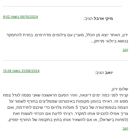
06/10/2024 בשעה 9:02
מיקי ארבל
הגיב:
ירון, האתר יוצא מן הכלל, מעניין עם צילומים מדהימים. בחרת להתמקד
בנושא ביולוגי מרתק…
הגב
31/08/2024 בשעה 13:28
יואב
הגיב:
שלום ירון,
קניתי לפני כמה ימים דיונאה, וזוהי הפעם הראשונה שאני מנסה לגדל צמח
מסוג זה. ראיתי בהמון מקומות באינטרנט שממליצים בחורף לשמור על
הצמח בטמפרטורה של בערך 5 מעלות צלזיוס כדי שיכנס לתרדמת, ואם
צריך אפילו להכניס אותו למקרר. רציתי לדעת אם הכרחי לעשות זאת
(לפחות בישראל), או אם להשאיר אותו בחוץ בתקופה של החורף יספיק.
הגב