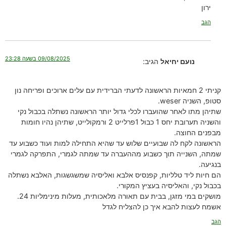
ירון
הגב
09/08/2025 בשעה 23:28
נועם יחיאל
הגיב:
קניתי 2 חמאיות הראשונה לדעתי הברידית עם עלים ארוכים ופריחה נון
סטופ, השניה weser.
שתיהן מתו לאחר שהועברו לכלי גדול יותר הראשונה נשתלה בכבול נקי
והשניה תערובת יחס 1 כבול 1פרלייט 2 ורמקולייט, שתיהן נהיו חומות
מבפנים החוצה.
הראשונה לקח לה שבועיים שלוש עד שהיא התחילה למות ועוד כשבוע עד
שמתה, השנייה תוך כשבוע מההעברה עד שמתה לגמרי, התפרקה לגמרי
בנגיעה.
הם חיות ליד טלליות, קפנסיס אלבא ואליסיה שמשגשגות, האלבא נשתלה
בכבול נקי, והאליסיה בעציץ המקורי.
מושקים במי מזגן, בבית עם תאורה מלאכותית, מעלות מינימליות 24.
אשמח לעצות להבא איך כן להצליח לגדל
הגב