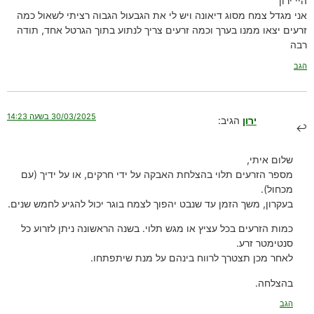
היי ירון
אני מגדל צמח מסוג דיאונה ויש לי את הגבעול הגבוה רציתי לשאול כמה
זרעים יצאו ממנו בערך וכמה זרעים צריך לנתוע בתוך הגרטל אחד, תודה
רבה
הגב
30/03/2025 בשעה 14:23
ירון
הגיב:
שלום איתי,
מספר הזרעים תלוי בהצלחת האבקה על ידי חרקים, או על ידיך (עם
מכחול).
בעקרון, משך הזמן עד שנבט יהפוך לצמח בוגר יכול להגיע לחמש שנים.
כמות הזרעים בכל עציץ או מגש תלוי. בשנה הראשונה ניתן לזרוע כל
סנטימטר זרע.
לאחר מכן תצטרך לרווח בינהם על מנת שיתפתחו.
בהצלחה.
הגב