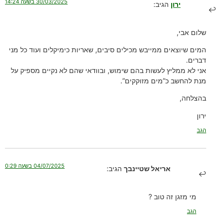
30/03/2025 בשעה 14:24
ירון
הגיב:
שלום אבי,
המים שיוצאים ממייבש מכילים סיבים, שאריות כימיקלים ועוד כל מני
דברים.
אני לא ממליץ לעשות בהם שימוש, ובוודאי שהם לא נקיים מספיק על
מנת להחשב כ”מים מזוקקים”.
בהצלחה,
ירון
הגב
04/07/2025 בשעה 0:29
אריאל שטיינבך
הגיב:
מי מזגן זה טוב ?
הגב