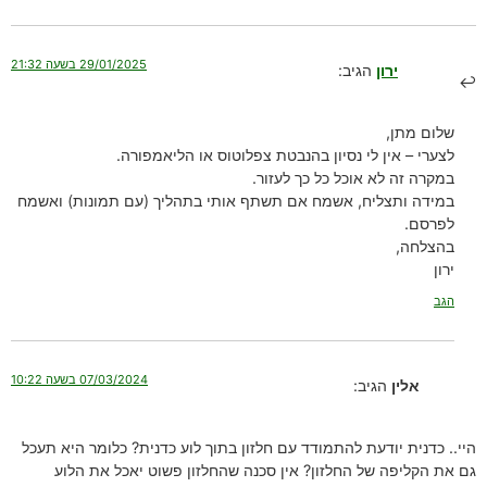
29/01/2025 בשעה 21:32
ירון
הגיב:
שלום מתן,
לצערי – אין לי נסיון בהנבטת צפלוטוס או הליאמפורה.
במקרה זה לא אוכל כל כך לעזור.
במידה ותצליח, אשמח אם תשתף אותי בתהליך (עם תמונות) ואשמח
לפרסם.
בהצלחה,
ירון
הגב
07/03/2024 בשעה 10:22
אלין
הגיב:
היי.. כדנית יודעת להתמודד עם חלזון בתוך לוע כדנית? כלומר היא תעכל
גם את הקליפה של החלזון? אין סכנה שהחלזון פשוט יאכל את הלוע