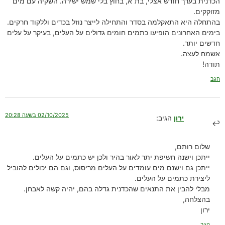
הכדנית בערך חודש אצלי, בת”א, בחוץ בלי שמש ישירה. השקיה עם מים
מזוקקים.
בהתחלה היא התאקלמה בסדר והתחילה לייצר נוזל בכדים וללקוד חרקים.
בימים האחרונים הופיעו כתמים חומים גדולים על העלים, בעיקר על עלים
חדשים יותר.
אשמח לעצה.
תודה!
הגב
02/10/2025 בשעה 20:28
ירון
הגיב:
שלום רותם,
ייתכן וישנה חשיפת יתר לאור בהיר ולכן יש כתמים על העלים.
ייתכן גם וישנם מים עומדים על העלים מריסוס, וגם הם יכולים להוביל
ליצירת כתמים על העלים.
מבלי להבין את התנאים שהכדנית גדלה בהם, יהיה קשה לאבחן.
בהצלחה,
ירון
הגב