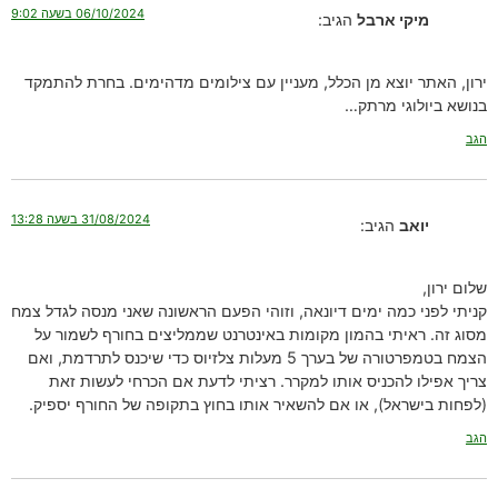
06/10/2024 בשעה 9:02
מיקי ארבל
הגיב:
ירון, האתר יוצא מן הכלל, מעניין עם צילומים מדהימים. בחרת להתמקד
בנושא ביולוגי מרתק…
הגב
31/08/2024 בשעה 13:28
יואב
הגיב:
שלום ירון,
קניתי לפני כמה ימים דיונאה, וזוהי הפעם הראשונה שאני מנסה לגדל צמח
מסוג זה. ראיתי בהמון מקומות באינטרנט שממליצים בחורף לשמור על
הצמח בטמפרטורה של בערך 5 מעלות צלזיוס כדי שיכנס לתרדמת, ואם
צריך אפילו להכניס אותו למקרר. רציתי לדעת אם הכרחי לעשות זאת
(לפחות בישראל), או אם להשאיר אותו בחוץ בתקופה של החורף יספיק.
הגב