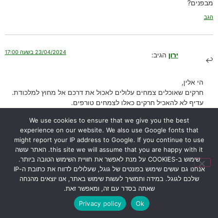
מבפנים?
הגב
23/04/2024 בשעה 17:00
ירון
הגיב:
הי אלין,
חרקים שאוכלים צמחים עלולים לאכול את דרכם אל מחוץ למלכודת.
עדיף לא להאכיל חרקים כאלו לצמחים טורפים.
הצמח עצמו לא מעכל את השלד של החרקים, שנמצא מחוץ לחרק. גם
We use cookies to ensure that we give you the best
כונכיות של חלזונות לא מתאכלים.
experience on our website. We also use Google fonts that
רק החלק ה”רך” נאכל.
might report your IP address to Google. If you continue to use
בהצלחה.
this site we will assume that you are happy with it. האתר עושה
ירון
שימוש ב-COOKIES על מנת לאפשר את חוויית השימוש הטובה ביותר.
הגב
אנחנו גם עושים שימוש בפונטים של גוגל, שעלולים לדווח את כתובת ה-IP
שלכם לגוגל. במידה ותמשיך לעשות שימוש באתר, אנו יוצאים מהנחה
שאתה בסדר עם זה, ומאפשר זאת.
Privacy policy
Ok
30/01/2024 בשעה 12:32
יפית אתגר
הגיב: