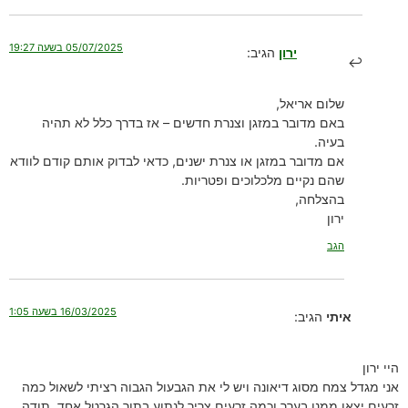
05/07/2025 בשעה 19:27
ירון
הגיב:
שלום אריאל,
באם מדובר במזגן וצנרת חדשים – אז בדרך כלל לא תהיה
בעיה.
אם מדובר במזגן או צנרת ישנים, כדאי לבדוק אותם קודם לוודא
שהם נקיים מלכלוכים ופטריות.
בהצלחה,
ירון
הגב
16/03/2025 בשעה 1:05
איתי
הגיב:
היי ירון
אני מגדל צמח מסוג דיאונה ויש לי את הגבעול הגבוה רציתי לשאול כמה
זרעים יצאו ממנו בערך וכמה זרעים צריך לנתוע בתוך הגרטל אחד, תודה