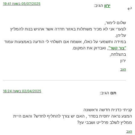
05/07/2025 בשעה 19:41
ירון
הגיב:
שלום לימור,
לצערי אני לא מכיר משתלות באזור חדרה אשר ארגיש בנוח להמליץ
עליהן.
במידה ותשמעי על כאלו, אשמח אם תשלחי לי הודעה באמצעות עמוד
“צור קשר”
, ואבדוק את המקום.
בהצלחה,
ירון
הגב
02/04/2025 בשעה 16:24
תם
הגיב:
קניתי כדנית חדשה וראשונה
המצע נראה יחסית בסדר , האם יש צורך להחליף לחדש? והאם היית
ממליץ לשלב פרלייט ושבבי עץ?
הגב