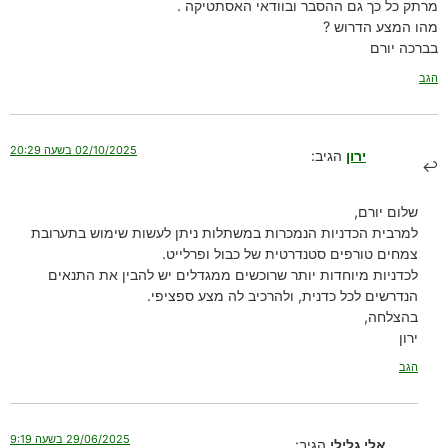
מרתק כל כך גם ההסבר ובוודאי האסתטיקה .
מהו המצע הדרוש ?
בברכה יורם
הגב
02/10/2025 בשעה 20:29
ירון
הגיב:
שלום יורם,
למרבית הכדניות הנמכרות במשתלות ניתן לעשות שימוש בתערובת
צמחים טורפים סטנדרטית של כבול ופרלייט.
לכדניות מיוחדות יותר שרוכשים ממגדלים יש להבין את התנאים
הנדרשים לכל כדנית, ולהרכיב לה מצע ספציפי.
בהצלחה,
ירון
הגב
29/06/2025 בשעה 9:19
אלי גלילי
הגיב: