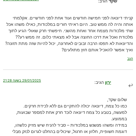
שקד
הגיב:
קניתי דיונאה לפני חמישה חודשים ועוד אחת לפני חודשיים. אקלמתי
אותה והיה לה ממש טוב. היום ראיתי חורים במלכודות, כאילו משהו אכל
שתי מלכודות מצמח אחד ואחת מהשני. חיפשתי חרק שאולי הגיע לתוך
מלכודת ואכל את דרכו החוצה אבל לא מצאתי כלום. זה ממש רע??
והדיונאות לא תפסו הרבה זבובים לאחרונה, יכול להיות שזה מתת תזונה?
ואיך אפשר להאכיל אותם חוץ מתולעים?
הגב
29/01/2025 בשעה 21:28
ירון
הגיב:
שלום שקד,
כמו כל צמח, דיונאה יכולה להתקיים גם ללא לכידת חרקים.
למעשה, בטבע כל צמח דיונאה לוכד חרק אחת למספר שבועות,
בממוצע.
במידה ומשהו מנשנש במלכודות – סביר להניח שיש מזיק כלשהו,
דוגמת חשופית, חלזון או חרגול, שיכולים בהחלט לגרום לנזק מבלי