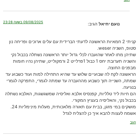
09/08/2025 בשעה 23:28
נועם יחיאל
הגיב:
קניתי 2 חמאיות הראשונה לדעתי הברידית עם עלים ארוכים ופריחה נון
סטופ, השניה weser.
שתיהן מתו לאחר שהועברו לכלי גדול יותר הראשונה נשתלה בכבול נקי
והשניה תערובת יחס 1 כבול 1פרלייט 2 ורמקולייט, שתיהן נהיו חומות
מבפנים החוצה.
הראשונה לקח לה שבועיים שלוש עד שהיא התחילה למות ועוד כשבוע עד
שמתה, השנייה תוך כשבוע מההעברה עד שמתה לגמרי, התפרקה לגמרי
בנגיעה.
הם חיות ליד טלליות, קפנסיס אלבא ואליסיה שמשגשגות, האלבא נשתלה
בכבול נקי, והאליסיה בעציץ המקורי.
מושקים במי מזגן, בבית עם תאורה מלאכותית, מעלות מינימליות 24.
אשמח לעצות להבא איך כן להצליח לגדל
הגב