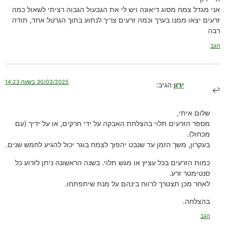
אני מגדל צמח מסוג דיאונה ויש לי את הגבעול הגבוה רציתי לשאול כמה
זרעים יצאו ממנו בערך וכמה זרעים צריך לנתוע בתוך הגרטל אחד, תודה
רבה
הגב
30/03/2025 בשעה 14:23
ירון
הגיב:
שלום איתי,
מספר הזרעים תלוי בהצלחת האבקה על ידי חרקים, או על ידיך (עם
מכחול).
בעקרון, משך הזמן עד שנבט יהפוך לצמח בוגר יכול להגיע לחמש שנים.
כמות הזרעים בכל עציץ או מגש תלוי. בשנה הראשונה ניתן לזרוע כל
סנטימטר זרע.
לאחר מכן תצטרך לרווח בינהם על מנת שיתפתחו.
בהצלחה.
הגב