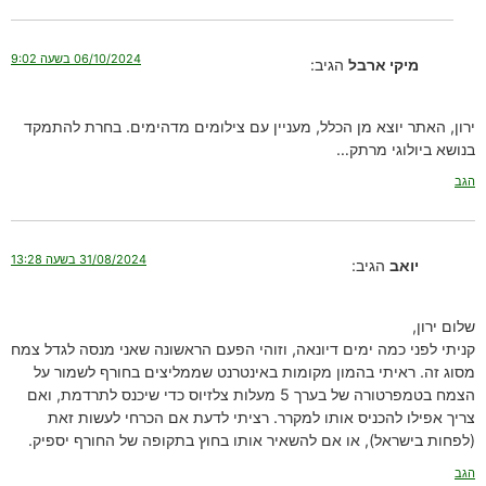
06/10/2024 בשעה 9:02
מיקי ארבל
הגיב:
ירון, האתר יוצא מן הכלל, מעניין עם צילומים מדהימים. בחרת להתמקד
בנושא ביולוגי מרתק…
הגב
31/08/2024 בשעה 13:28
יואב
הגיב:
שלום ירון,
קניתי לפני כמה ימים דיונאה, וזוהי הפעם הראשונה שאני מנסה לגדל צמח
מסוג זה. ראיתי בהמון מקומות באינטרנט שממליצים בחורף לשמור על
הצמח בטמפרטורה של בערך 5 מעלות צלזיוס כדי שיכנס לתרדמת, ואם
צריך אפילו להכניס אותו למקרר. רציתי לדעת אם הכרחי לעשות זאת
(לפחות בישראל), או אם להשאיר אותו בחוץ בתקופה של החורף יספיק.
הגב