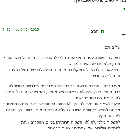
ממליץ לשלב פרלייט ושבבי עץ?
הגב
04/04/2025 בשעה 11:35
ירון
הגיב:
שלום תם,
בשנה הראשונה לפחות אני לא ממליץ להעביר כדנית, או כל צמח טורף
אחר, אלא אם יש בעיה חמורה.
רצוי לאפשר לצמח להתאקלם במקומו החדש עלפני שנתחיל להעביר
אותו למצע חדש.
מעבר לזה – אני מניח שמדובר בכדנית היברידית שנרכשה במשתלה.
כדניות אלו בדרך כלל לא צריכות מצע מיוחד, והמצע שבהן גדלו אמור
להיות מתאים למספר שנים.
חשוב לשמור על מצע לח, אך לא רטוב. הלחות צריכה להיות כסנטימטר
מתחת למצע, כך שאם השכבה העליונה נראית מעט יבשה, אך בפנים
לח – זה תקין.
להשקות מלמעלה (לא השקיה תחתית) במים מזוקקים אחת
ליומיים-שלושה, עד שהמים יוצאים מלמטה.