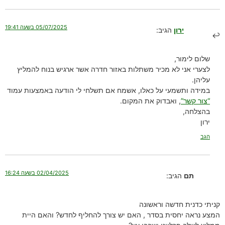
05/07/2025 בשעה 19:41
ירון
הגיב:
שלום לימור,
לצערי אני לא מכיר משתלות באזור חדרה אשר ארגיש בנוח להמליץ
עליהן.
במידה ותשמעי על כאלו, אשמח אם תשלחי לי הודעה באמצעות עמוד
“צור קשר”
, ואבדוק את המקום.
בהצלחה,
ירון
הגב
02/04/2025 בשעה 16:24
תם
הגיב:
קניתי כדנית חדשה וראשונה
המצע נראה יחסית בסדר , האם יש צורך להחליף לחדש? והאם היית