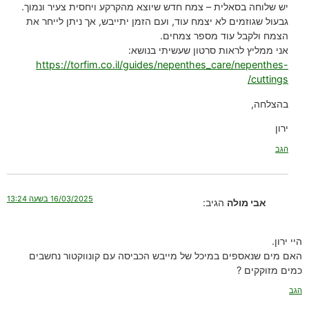
יש שלוחה בסאלית – צמח חדש שיוצא מהקרקע ויחסית צעיר ונמוך.
גבעול שגוזמים לא יצמח עוד, ועם הזמן יתייבש, אך ניתן לייחר את
הצמח ולקבל עוד מספר צמחים.
אני ממליץ לראות סרטון שעשיתי בנושא:
https://torfim.co.il/guides/nepenthes_care/nepenthes-
cuttings/
בהצלחה,
ירון
הגב
16/03/2025 בשעה 13:24
אבי מולה
הגיב:
היי ירון.
האם מים שנאספים במיכל של מייבש הכביסה עם קונווקטור נחשבים
כמים מזוקקים ?
הגב