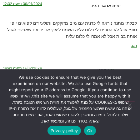
30/01/2024 בשעה 12:32
יפית אתגר
הגיב:
קבלתי מתנה ניראה לי כדנית עם מים מזוקקים ותולעי דם קפואים יופי
טופי אבל לא הסבירו לי כלום עליה השמח ליעוץ אני יודעת שאפשר לגדל
אותה בבית אבל לא אמרו לי כלום עליה
הגב
17/02/2024 בשעה 14:43
ירון
הגיב:
We use cookies to ensure that we give you the best
experience on our website. We also use Google fonts that
שלום יפית,
might report your IP address to Google. If you continue to use
אני מזמין אותך ליצור איתי קשר דרך עמוד “
צור קשר
“.
this site we will assume that you are happy with it. האתר עושה
תשלחי לי את מספר הטלפון שלך ואחזור אליך.
שימוש ב-COOKIES על מנת לאפשר את חוויית השימוש הטובה ביותר.
תוכלי גם לקפוץ לבקר אותי ולראות איך אני מגדל את הכדניות אצלי
אנחנו גם עושים שימוש בפונטים של גוגל, שעלולים לדווח את כתובת ה-IP
בבית.
שלכם לגוגל. במידה ותמשיך לעשות שימוש באתר, אנו יוצאים מהנחה
בהצלחה,
שאתה בסדר עם זה, ומאפשר זאת.
ירון
Privacy policy
Ok
הגב