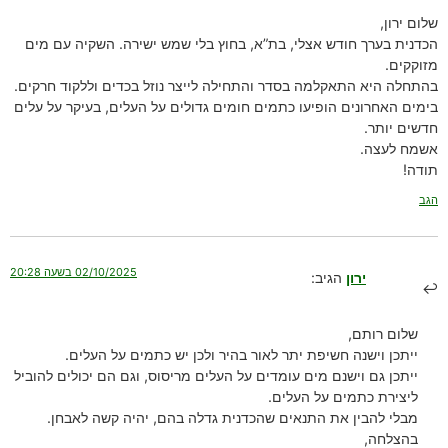
שלום ירון,
הכדנית בערך חודש אצלי, בת”א, בחוץ בלי שמש ישירה. השקיה עם מים
מזוקקים.
בהתחלה היא התאקלמה בסדר והתחילה לייצר נוזל בכדים וללקוד חרקים.
בימים האחרונים הופיעו כתמים חומים גדולים על העלים, בעיקר על עלים
חדשים יותר.
אשמח לעצה.
תודה!
הגב
02/10/2025 בשעה 20:28
ירון
הגיב:
שלום רותם,
ייתכן וישנה חשיפת יתר לאור בהיר ולכן יש כתמים על העלים.
ייתכן גם וישנם מים עומדים על העלים מריסוס, וגם הם יכולים להוביל
ליצירת כתמים על העלים.
מבלי להבין את התנאים שהכדנית גדלה בהם, יהיה קשה לאבחן.
בהצלחה,