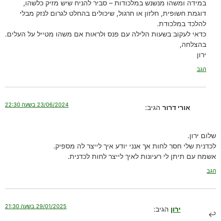
במידה ומשהו מנשנש במלכודות – סביר להניח שיש מזיק כלשהו,
דוגמת חשופית, חלזון או חרגול, שיכולים בהחלט לגרום לנזק מבלי
להלכד במלכודת.
כדאי לעקוב בשעות הלילה עם פנס ולראות אם משהו מטייל על העלים.
בהצלחה,
ירון
הגב
23/06/2024 בשעה 22:30
אורי דרור
הגיב:
שלום ירון.
לכדנית שלי חסר לחות אך אנני יודע איך לייצר לה מספיק.
אשמח עם תיתן לי רעיונות לאיך לייצר לחות לכדנית.
הגב
29/01/2025 בשעה 21:30
ירון
הגיב: