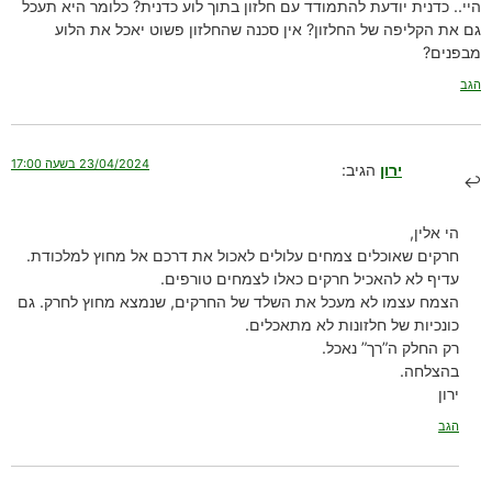
היי.. כדנית יודעת להתמודד עם חלזון בתוך לוע כדנית? כלומר היא תעכל
גם את הקליפה של החלזון? אין סכנה שהחלזון פשוט יאכל את הלוע
מבפנים?
הגב
23/04/2024 בשעה 17:00
ירון
הגיב:
הי אלין,
חרקים שאוכלים צמחים עלולים לאכול את דרכם אל מחוץ למלכודת.
עדיף לא להאכיל חרקים כאלו לצמחים טורפים.
הצמח עצמו לא מעכל את השלד של החרקים, שנמצא מחוץ לחרק. גם
כונכיות של חלזונות לא מתאכלים.
רק החלק ה”רך” נאכל.
בהצלחה.
ירון
הגב