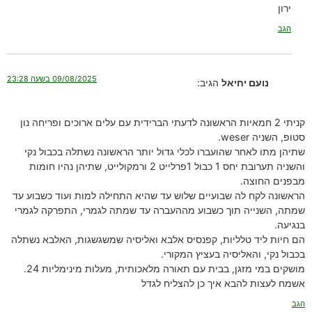
ירון
הגב
09/08/2025 בשעה 23:28
נועם יחיאל
הגיב:
קניתי 2 חמאיות הראשונה לדעתי הברידית עם עלים ארוכים ופריחה נון
סטופ, השניה weser.
שתיהן מתו לאחר שהועברו לכלי גדול יותר הראשונה נשתלה בכבול נקי
והשניה תערובת יחס 1 כבול 1פרלייט 2 ורמקולייט, שתיהן נהיו חומות
מבפנים החוצה.
הראשונה לקח לה שבועיים שלוש עד שהיא התחילה למות ועוד כשבוע עד
שמתה, השנייה תוך כשבוע מההעברה עד שמתה לגמרי, התפרקה לגמרי
בנגיעה.
הם חיות ליד טלליות, קפנסיס אלבא ואליסיה שמשגשגות, האלבא נשתלה
בכבול נקי, והאליסיה בעציץ המקורי.
מושקים במי מזגן, בבית עם תאורה מלאכותית, מעלות מינימליות 24.
אשמח לעצות להבא איך כן להצליח לגדל
הגב