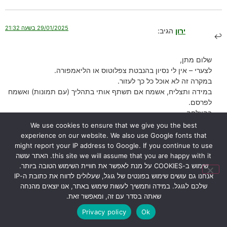
29/01/2025 בשעה 21:32
ירון
הגיב:
שלום מתן,
לצערי – אין לי נסיון בהנבטת צפלוטוס או הליאמפורה.
במקרה זה לא אוכל כל כך לעזור.
במידה ותצליח, אשמח אם תשתף אותי בתהליך (עם תמונות) ואשמח
לפרסם.
בהצלחה,
ירון
We use cookies to ensure that we give you the best
experience on our website. We also use Google fonts that
הגב
might report your IP address to Google. If you continue to use
this site we will assume that you are happy with it. האתר עושה
שימוש ב-COOKIES על מנת לאפשר את חוויית השימוש הטובה ביותר.
07/03/2024 בשעה 10:22
אנחנו גם עושים שימוש בפונטים של גוגל, שעלולים לדווח את כתובת ה-IP
אלין
הגיב:
שלכם לגוגל. במידה ותמשיך לעשות שימוש באתר, אנו יוצאים מהנחה
שאתה בסדר עם זה, ומאפשר זאת.
היי.. כדנית יודעת להתמודד עם חלזון בתוך לוע כדנית? כלומר היא תעכל
Privacy policy
Ok
גם את הקליפה של החלזון? אין סכנה שהחלזון פשוט יאכל את הלוע