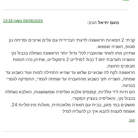
09/08/2025 בשעה 23:28
נועם יחיאל
הגיב:
קניתי 2 חמאיות הראשונה לדעתי הברידית עם עלים ארוכים ופריחה נון
סטופ, השניה weser.
שתיהן מתו לאחר שהועברו לכלי גדול יותר הראשונה נשתלה בכבול נקי
והשניה תערובת יחס 1 כבול 1פרלייט 2 ורמקולייט, שתיהן נהיו חומות
מבפנים החוצה.
הראשונה לקח לה שבועיים שלוש עד שהיא התחילה למות ועוד כשבוע עד
שמתה, השנייה תוך כשבוע מההעברה עד שמתה לגמרי, התפרקה לגמרי
בנגיעה.
הם חיות ליד טלליות, קפנסיס אלבא ואליסיה שמשגשגות, האלבא נשתלה
בכבול נקי, והאליסיה בעציץ המקורי.
מושקים במי מזגן, בבית עם תאורה מלאכותית, מעלות מינימליות 24.
אשמח לעצות להבא איך כן להצליח לגדל
הגב