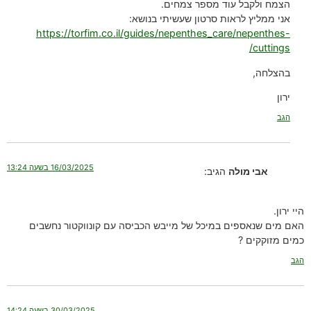
הצמח ולקבל עוד מספר צמחים.
אני ממליץ לראות סרטון שעשיתי בנושא:
https://torfim.co.il/guides/nepenthes_care/nepenthes-
cuttings/
בהצלחה,
ירון
הגב
16/03/2025 בשעה 13:24
אבי מולה
הגיב:
היי ירון.
האם מים שנאספים במיכל של מייבש הכביסה עם קונווקטור נחשבים
כמים מזוקקים ?
הגב
30/03/2025 בשעה 14:24