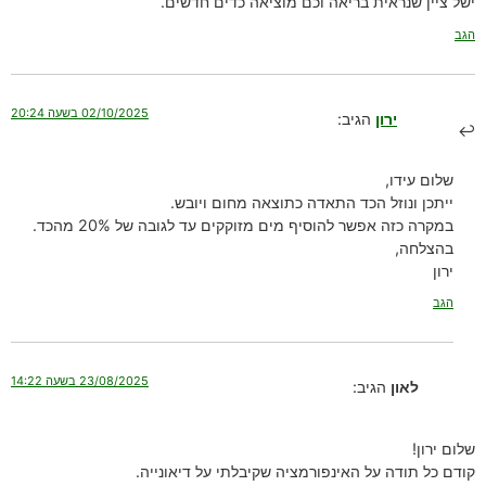
ישל ציין שנראית בריאה וכם מוציאה כדים חדשים.
הגב
02/10/2025 בשעה 20:24
ירון
הגיב:
שלום עידו,
ייתכן ונוזל הכד התאדה כתוצאה מחום ויובש.
במקרה כזה אפשר להוסיף מים מזוקקים עד לגובה של 20% מהכד.
בהצלחה,
ירון
הגב
23/08/2025 בשעה 14:22
לאון
הגיב:
שלום ירון!
קודם כל תודה על האינפורמציה שקיבלתי על דיאונייה.