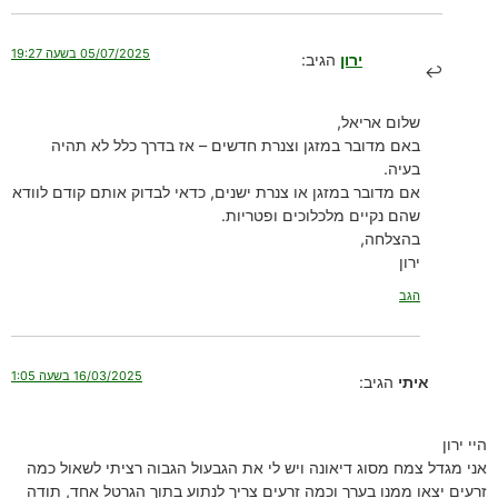
05/07/2025 בשעה 19:27
ירון
הגיב:
שלום אריאל,
באם מדובר במזגן וצנרת חדשים – אז בדרך כלל לא תהיה
בעיה.
אם מדובר במזגן או צנרת ישנים, כדאי לבדוק אותם קודם לוודא
שהם נקיים מלכלוכים ופטריות.
בהצלחה,
ירון
הגב
16/03/2025 בשעה 1:05
איתי
הגיב:
היי ירון
אני מגדל צמח מסוג דיאונה ויש לי את הגבעול הגבוה רציתי לשאול כמה
זרעים יצאו ממנו בערך וכמה זרעים צריך לנתוע בתוך הגרטל אחד, תודה