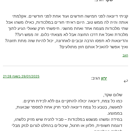
קניתי דיונאה לפני חמישה חודשים ועוד אחת לפני חודשיים. אקלמתי
אותה והיה לה ממש טוב. היום ראיתי חורים במלכודות, כאילו משהו אכל
שתי מלכודות מצמח אחד ואחת מהשני. חיפשתי חרק שאולי הגיע לתוך
מלכודת ואכל את דרכו החוצה אבל לא מצאתי כלום. זה ממש רע??
והדיונאות לא תפסו הרבה זבובים לאחרונה, יכול להיות שזה מתת תזונה?
ואיך אפשר להאכיל אותם חוץ מתולעים?
הגב
29/01/2025 בשעה 21:28
ירון
הגיב:
שלום שקד,
כמו כל צמח, דיונאה יכולה להתקיים גם ללא לכידת חרקים.
למעשה, בטבע כל צמח דיונאה לוכד חרק אחת למספר שבועות,
בממוצע.
במידה ומשהו מנשנש במלכודות – סביר להניח שיש מזיק כלשהו,
דוגמת חשופית, חלזון או חרגול, שיכולים בהחלט לגרום לנזק מבלי