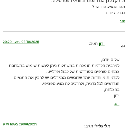
מרתק כל כך גם ההסבר ובוודאי האסתטיקה .
מהו המצע הדרוש ?
בברכה יורם
הגב
02/10/2025 בשעה 20:29
ירון
הגיב:
שלום יורם,
למרבית הכדניות הנמכרות במשתלות ניתן לעשות שימוש בתערובת
צמחים טורפים סטנדרטית של כבול ופרלייט.
לכדניות מיוחדות יותר שרוכשים ממגדלים יש להבין את התנאים
הנדרשים לכל כדנית, ולהרכיב לה מצע ספציפי.
בהצלחה,
ירון
הגב
29/06/2025 בשעה 9:19
אלי גלילי
הגיב: