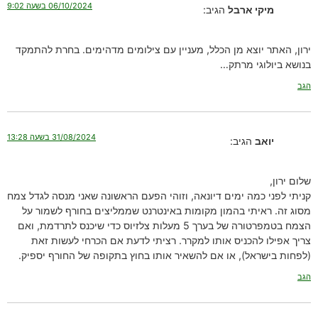
06/10/2024 בשעה 9:02
מיקי ארבל
הגיב:
ירון, האתר יוצא מן הכלל, מעניין עם צילומים מדהימים. בחרת להתמקד
בנושא ביולוגי מרתק…
הגב
31/08/2024 בשעה 13:28
יואב
הגיב:
שלום ירון,
קניתי לפני כמה ימים דיונאה, וזוהי הפעם הראשונה שאני מנסה לגדל צמח
מסוג זה. ראיתי בהמון מקומות באינטרנט שממליצים בחורף לשמור על
הצמח בטמפרטורה של בערך 5 מעלות צלזיוס כדי שיכנס לתרדמת, ואם
צריך אפילו להכניס אותו למקרר. רציתי לדעת אם הכרחי לעשות זאת
(לפחות בישראל), או אם להשאיר אותו בחוץ בתקופה של החורף יספיק.
הגב