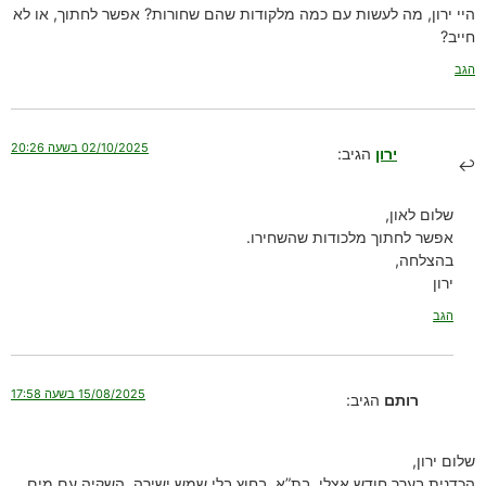
היי ירון, מה לעשות עם כמה מלקודות שהם שחורות? אפשר לחתוך, או לא
חייב?
הגב
02/10/2025 בשעה 20:26
ירון
הגיב:
שלום לאון,
אפשר לחתוך מלכודות שהשחירו.
בהצלחה,
ירון
הגב
15/08/2025 בשעה 17:58
רותם
הגיב:
שלום ירון,
הכדנית בערך חודש אצלי, בת”א, בחוץ בלי שמש ישירה. השקיה עם מים