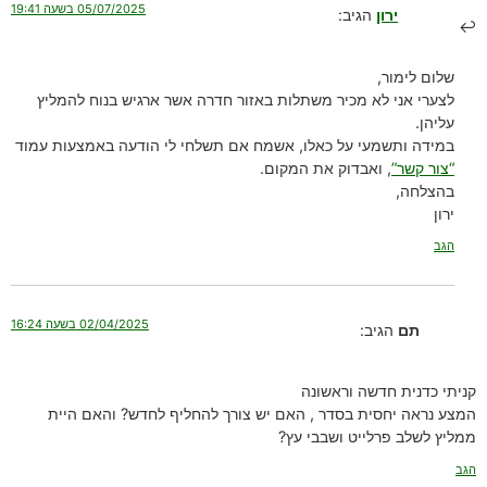
05/07/2025 בשעה 19:41
ירון
הגיב:
שלום לימור,
לצערי אני לא מכיר משתלות באזור חדרה אשר ארגיש בנוח להמליץ
עליהן.
במידה ותשמעי על כאלו, אשמח אם תשלחי לי הודעה באמצעות עמוד
“צור קשר”
, ואבדוק את המקום.
בהצלחה,
ירון
הגב
02/04/2025 בשעה 16:24
תם
הגיב:
קניתי כדנית חדשה וראשונה
המצע נראה יחסית בסדר , האם יש צורך להחליף לחדש? והאם היית
ממליץ לשלב פרלייט ושבבי עץ?
הגב