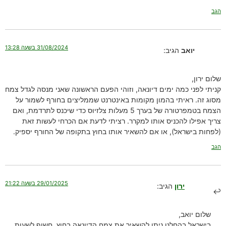
הגב
31/08/2024 בשעה 13:28
יואב
הגיב:
שלום ירון,
קניתי לפני כמה ימים דיונאה, וזוהי הפעם הראשונה שאני מנסה לגדל צמח
מסוג זה. ראיתי בהמון מקומות באינטרנט שממליצים בחורף לשמור על
הצמח בטמפרטורה של בערך 5 מעלות צלזיוס כדי שיכנס לתרדמת, ואם
צריך אפילו להכניס אותו למקרר. רציתי לדעת אם הכרחי לעשות זאת
(לפחות בישראל), או אם להשאיר אותו בחוץ בתקופה של החורף יספיק.
הגב
29/01/2025 בשעה 21:22
ירון
הגיב:
שלום יואב,
בישראל בהחלט ניתן להשאיר את צמח הדיונאה בחוץ, חשוף לשעות