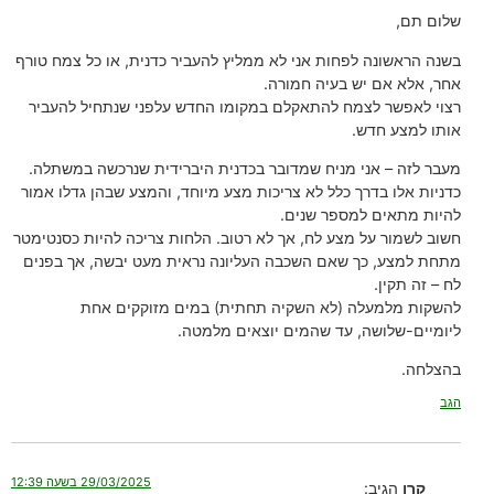
שלום תם,
בשנה הראשונה לפחות אני לא ממליץ להעביר כדנית, או כל צמח טורף
אחר, אלא אם יש בעיה חמורה.
רצוי לאפשר לצמח להתאקלם במקומו החדש עלפני שנתחיל להעביר
אותו למצע חדש.
מעבר לזה – אני מניח שמדובר בכדנית היברידית שנרכשה במשתלה.
כדניות אלו בדרך כלל לא צריכות מצע מיוחד, והמצע שבהן גדלו אמור
להיות מתאים למספר שנים.
חשוב לשמור על מצע לח, אך לא רטוב. הלחות צריכה להיות כסנטימטר
מתחת למצע, כך שאם השכבה העליונה נראית מעט יבשה, אך בפנים
לח – זה תקין.
להשקות מלמעלה (לא השקיה תחתית) במים מזוקקים אחת
ליומיים-שלושה, עד שהמים יוצאים מלמטה.
בהצלחה.
הגב
29/03/2025 בשעה 12:39
קרן
הגיב: