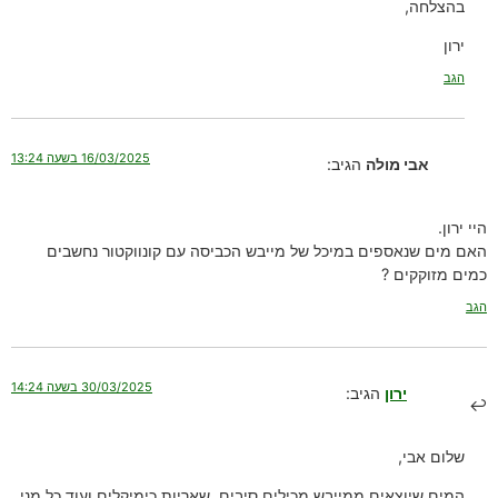
בהצלחה,
ירון
הגב
16/03/2025 בשעה 13:24
אבי מולה
הגיב:
היי ירון.
האם מים שנאספים במיכל של מייבש הכביסה עם קונווקטור נחשבים
כמים מזוקקים ?
הגב
30/03/2025 בשעה 14:24
ירון
הגיב:
שלום אבי,
המים שיוצאים ממייבש מכילים סיבים, שאריות כימיקלים ועוד כל מני