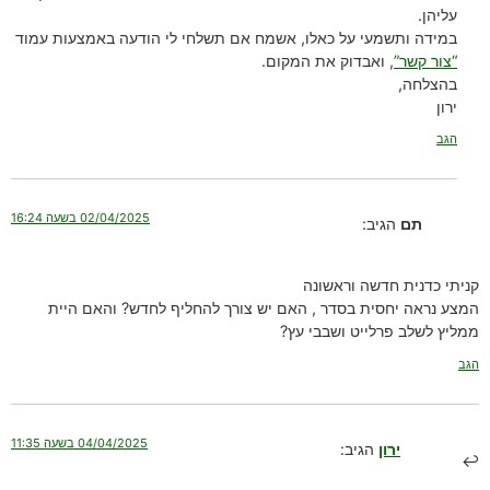
עליהן.
במידה ותשמעי על כאלו, אשמח אם תשלחי לי הודעה באמצעות עמוד
“צור קשר”
, ואבדוק את המקום.
בהצלחה,
ירון
הגב
02/04/2025 בשעה 16:24
תם
הגיב:
קניתי כדנית חדשה וראשונה
המצע נראה יחסית בסדר , האם יש צורך להחליף לחדש? והאם היית
ממליץ לשלב פרלייט ושבבי עץ?
הגב
04/04/2025 בשעה 11:35
ירון
הגיב: