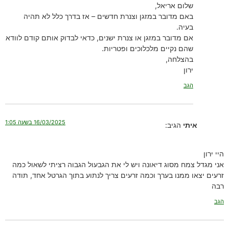
שלום אריאל,
באם מדובר במזגן וצנרת חדשים – אז בדרך כלל לא תהיה
בעיה.
אם מדובר במזגן או צנרת ישנים, כדאי לבדוק אותם קודם לוודא
שהם נקיים מלכלוכים ופטריות.
בהצלחה,
ירון
הגב
16/03/2025 בשעה 1:05
איתי
הגיב:
היי ירון
אני מגדל צמח מסוג דיאונה ויש לי את הגבעול הגבוה רציתי לשאול כמה
זרעים יצאו ממנו בערך וכמה זרעים צריך לנתוע בתוך הגרטל אחד, תודה
רבה
הגב