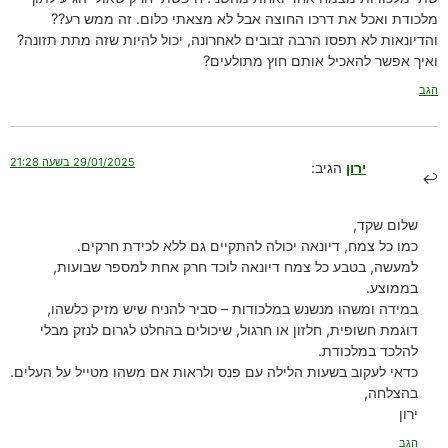
מלכודת ואכל את דרכו החוצה אבל לא מצאתי כלום. זה ממש רע??
והדיונאות לא תפסו הרבה זבובים לאחרונה, יכול להיות שזה מתת תזונה?
ואיך אפשר להאכיל אותם חוץ מתולעים?
הגב
29/01/2025 בשעה 21:28
ירון
הגיב:
שלום שקד,
כמו כל צמח, דיונאה יכולה להתקיים גם ללא לכידת חרקים.
למעשה, בטבע כל צמח דיונאה לוכד חרק אחת למספר שבועות,
בממוצע.
במידה ומשהו מנשנש במלכודות – סביר להניח שיש מזיק כלשהו,
דוגמת חשופית, חלזון או חרגול, שיכולים בהחלט לגרום לנזק מבלי
להלכד במלכודת.
כדאי לעקוב בשעות הלילה עם פנס ולראות אם משהו מטייל על העלים.
בהצלחה,
ירון
הגב