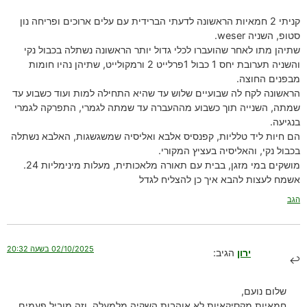
קניתי 2 חמאיות הראשונה לדעתי הברידית עם עלים ארוכים ופריחה נון
סטופ, השניה weser.
שתיהן מתו לאחר שהועברו לכלי גדול יותר הראשונה נשתלה בכבול נקי
והשניה תערובת יחס 1 כבול 1פרלייט 2 ורמקולייט, שתיהן נהיו חומות
מבפנים החוצה.
הראשונה לקח לה שבועיים שלוש עד שהיא התחילה למות ועוד כשבוע עד
שמתה, השנייה תוך כשבוע מההעברה עד שמתה לגמרי, התפרקה לגמרי
בנגיעה.
הם חיות ליד טלליות, קפנסיס אלבא ואליסיה שמשגשגות, האלבא נשתלה
בכבול נקי, והאליסיה בעציץ המקורי.
מושקים במי מזגן, בבית עם תאורה מלאכותית, מעלות מינימליות 24.
אשמח לעצות להבא איך כן להצליח לגדל
הגב
02/10/2025 בשעה 20:32
ירון
הגיב:
שלום נועם,
חמאיות מקסיקאיות לא אוהבות השקיה מלמעלה, וזה מוביל פעמים