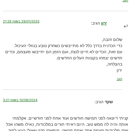
הגב
29/01/2025 בשעה 21:26
ירון
הגיב:
שלום זהבה,
כדי הכדנית בדרך כלל לא מתייבשים כשחרק טובע בנוזלי העיכול.
עם זאת, הכדים לא חיים לנצח, ועם הזמן הם יתייבשו מעצמם, וכדים
חדשים יצמחו בקצוות העלים החדשים.
בהצלחה,
ירון
הגב
10/08/2024 בשעה 3:21
שקד
הגיב:
קניתי דיונאה לפני חמישה חודשים ועוד אחת לפני חודשיים. אקלמתי
אותה והיה לה ממש טוב. היום ראיתי חורים במלכודות, כאילו משהו אכל
שתי מלכודות מצמח אחד ואחת מהשני. חיפשתי חרק שאולי הגיע לתוך