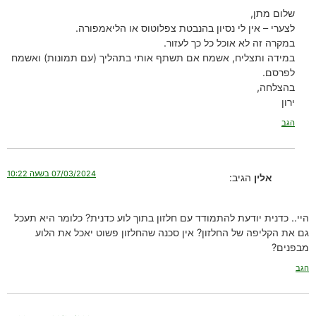
שלום מתן,
לצערי – אין לי נסיון בהנבטת צפלוטוס או הליאמפורה.
במקרה זה לא אוכל כל כך לעזור.
במידה ותצליח, אשמח אם תשתף אותי בתהליך (עם תמונות) ואשמח
לפרסם.
בהצלחה,
ירון
הגב
07/03/2024 בשעה 10:22
אלין
הגיב:
היי.. כדנית יודעת להתמודד עם חלזון בתוך לוע כדנית? כלומר היא תעכל
גם את הקליפה של החלזון? אין סכנה שהחלזון פשוט יאכל את הלוע
מבפנים?
הגב