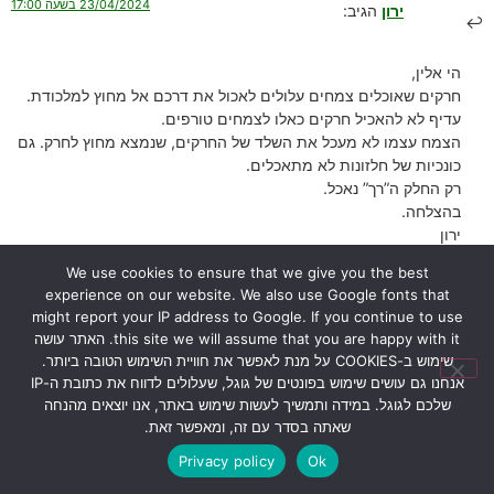
23/04/2024 בשעה 17:00
ירון
הגיב:
הי אלין,
חרקים שאוכלים צמחים עלולים לאכול את דרכם אל מחוץ למלכודת.
עדיף לא להאכיל חרקים כאלו לצמחים טורפים.
הצמח עצמו לא מעכל את השלד של החרקים, שנמצא מחוץ לחרק. גם
כונכיות של חלזונות לא מתאכלים.
רק החלק ה”רך” נאכל.
בהצלחה.
ירון
הגב
We use cookies to ensure that we give you the best
experience on our website. We also use Google fonts that
might report your IP address to Google. If you continue to use
this site we will assume that you are happy with it. האתר עושה
30/01/2024 בשעה 12:32
יפית אתגר
הגיב:
שימוש ב-COOKIES על מנת לאפשר את חוויית השימוש הטובה ביותר.
אנחנו גם עושים שימוש בפונטים של גוגל, שעלולים לדווח את כתובת ה-IP
שלכם לגוגל. במידה ותמשיך לעשות שימוש באתר, אנו יוצאים מהנחה
קבלתי מתנה ניראה לי כדנית עם מים מזוקקים ותולעי דם קפואים יופי
שאתה בסדר עם זה, ומאפשר זאת.
טופי אבל לא הסבירו לי כלום עליה השמח ליעוץ אני יודעת שאפשר לגדל
Privacy policy
Ok
אותה בבית אבל לא אמרו לי כלום עליה