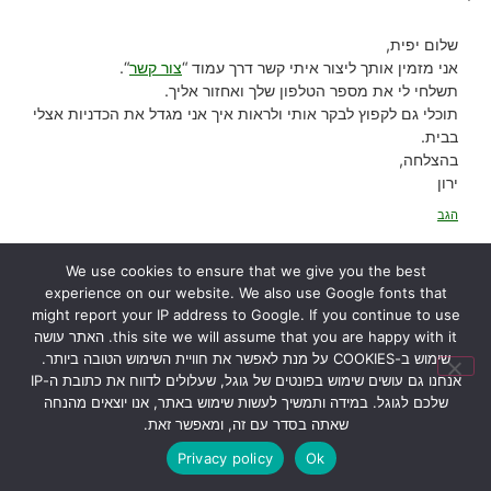
שלום יפית,
אני מזמין אותך ליצור איתי קשר דרך עמוד “
צור קשר
“.
תשלחי לי את מספר הטלפון שלך ואחזור אליך.
תוכלי גם לקפוץ לבקר אותי ולראות איך אני מגדל את הכדניות אצלי
בבית.
בהצלחה,
ירון
הגב
We use cookies to ensure that we give you the best
experience on our website. We also use Google fonts that
26/01/2024 בשעה 12:52
אורי דרור
הגיב:
might report your IP address to Google. If you continue to use
this site we will assume that you are happy with it. האתר עושה
שימוש ב-COOKIES על מנת לאפשר את חוויית השימוש הטובה ביותר.
הי ירון הכדנית
אנחנו גם עושים שימוש בפונטים של גוגל, שעלולים לדווח את כתובת ה-IP
שלי נראת טוב ומוציאה עלים חדשים, אבל בכל זאת הגבעול שעליו נוצרים
שלכם לגוגל. במידה ותמשיך לעשות שימוש באתר, אנו יוצאים מהנחה
הכדים משחיר, והעלה עצמו נראה טוב
שאתה בסדר עם זה, ומאפשר זאת.
מה עלי לעשות?
Privacy policy
Ok
הגב