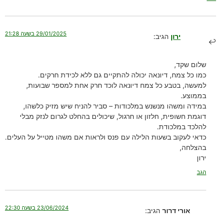
29/01/2025 בשעה 21:28
ירון
הגיב:
שלום שקד,
כמו כל צמח, דיונאה יכולה להתקיים גם ללא לכידת חרקים.
למעשה, בטבע כל צמח דיונאה לוכד חרק אחת למספר שבועות,
בממוצע.
במידה ומשהו מנשנש במלכודות – סביר להניח שיש מזיק כלשהו,
דוגמת חשופית, חלזון או חרגול, שיכולים בהחלט לגרום לנזק מבלי
להלכד במלכודת.
כדאי לעקוב בשעות הלילה עם פנס ולראות אם משהו מטייל על העלים.
בהצלחה,
ירון
הגב
23/06/2024 בשעה 22:30
אורי דרור
הגיב: