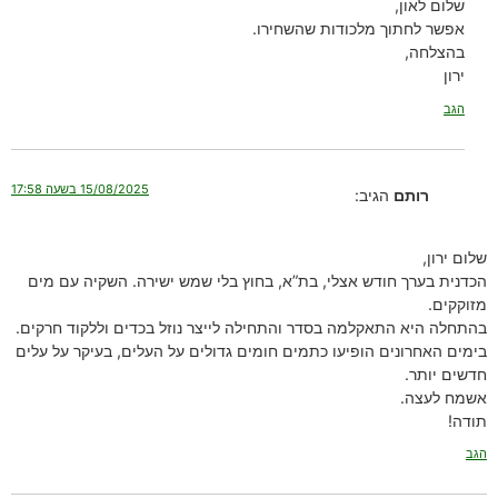
שלום לאון,
אפשר לחתוך מלכודות שהשחירו.
בהצלחה,
ירון
הגב
15/08/2025 בשעה 17:58
רותם
הגיב:
שלום ירון,
הכדנית בערך חודש אצלי, בת”א, בחוץ בלי שמש ישירה. השקיה עם מים
מזוקקים.
בהתחלה היא התאקלמה בסדר והתחילה לייצר נוזל בכדים וללקוד חרקים.
בימים האחרונים הופיעו כתמים חומים גדולים על העלים, בעיקר על עלים
חדשים יותר.
אשמח לעצה.
תודה!
הגב