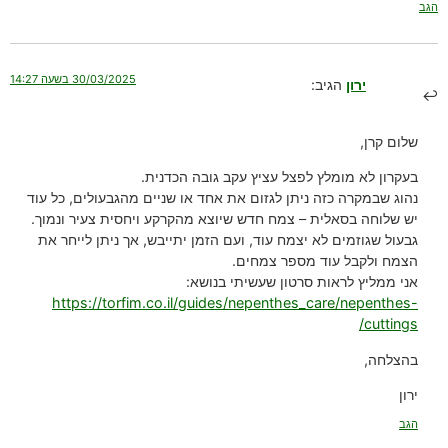
הגב
30/03/2025 בשעה 14:27
ירון
הגיב:
שלום קרן,
בעקרון לא מומלץ לפצל עציץ עקב גובה הכדנית.
נהוג שבמקרה כזה ניתן לגזום את אחד או שניים מהגבעולים, כל עוד
יש שלוחה בסאלית – צמח חדש שיוצא מהקרקע ויחסית צעיר ונמוך.
גבעול שגוזמים לא יצמח עוד, ועם הזמן יתייבש, אך ניתן לייחר את
הצמח ולקבל עוד מספר צמחים.
אני ממליץ לראות סרטון שעשיתי בנושא:
https://torfim.co.il/guides/nepenthes_care/nepenthes-
cuttings/
בהצלחה,
ירון
הגב