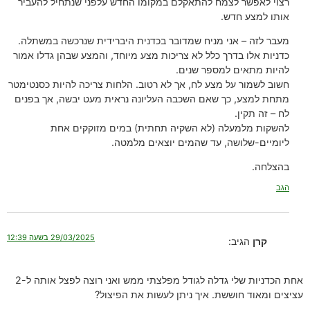
רצוי לאפשר לצמח להתאקלם במקומו החדש עלפני שנתחיל להעביר
אותו למצע חדש.
מעבר לזה – אני מניח שמדובר בכדנית היברידית שנרכשה במשתלה.
כדניות אלו בדרך כלל לא צריכות מצע מיוחד, והמצע שבהן גדלו אמור
להיות מתאים למספר שנים.
חשוב לשמור על מצע לח, אך לא רטוב. הלחות צריכה להיות כסנטימטר
מתחת למצע, כך שאם השכבה העליונה נראית מעט יבשה, אך בפנים
לח – זה תקין.
להשקות מלמעלה (לא השקיה תחתית) במים מזוקקים אחת
ליומיים-שלושה, עד שהמים יוצאים מלמטה.
בהצלחה.
הגב
29/03/2025 בשעה 12:39
קרן
הגיב:
אחת הכדניות שלי גדלה לגודל מפלצתי ממש ואני רוצה לפצל אותה ל-2
עציצים ומאוד חוששת. איך ניתן לעשות את הפיצול?