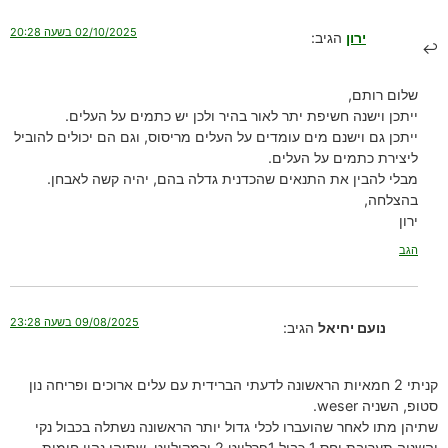
02/10/2025 בשעה 20:28
ירון
הגיב:
שלום רותם,
ייתכן וישנה חשיפת יתר לאור בהיר ולכן יש כתמים על העלים.
ייתכן גם וישנם מים עומדים על העלים מריסוס, וגם הם יכולים להוביל
ליצירת כתמים על העלים.
מבלי להבין את התנאים שהכדנית גדלה בהם, יהיה קשה לאבחן.
בהצלחה,
ירון
הגב
09/08/2025 בשעה 23:28
נועם יחיאל
הגיב:
קניתי 2 חמאיות הראשונה לדעתי הברידית עם עלים ארוכים ופריחה נון
סטופ, השניה weser.
שתיהן מתו לאחר שהועברו לכלי גדול יותר הראשונה נשתלה בכבול נקי
והשניה תערובת יחס 1 כבול 1פרלייט 2 ורמקולייט, שתיהן נהיו חומות