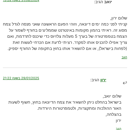
יואב
הגיב:
שלום ירון,
קניתי לפני כמה ימים דיונאה, וזוהי הפעם הראשונה שאני מנסה לגדל צמח
מסוג זה. ראיתי בהמון מקומות באינטרנט שממליצים בחורף לשמור על
הצמח בטמפרטורה של בערך 5 מעלות צלזיוס כדי שיכנס לתרדמת, ואם
צריך אפילו להכניס אותו למקרר. רציתי לדעת אם הכרחי לעשות זאת
(לפחות בישראל), או אם להשאיר אותו בחוץ בתקופה של החורף יספיק.
הגב
29/01/2025 בשעה 21:22
ירון
הגיב:
שלום יואב,
בישראל בהחלט ניתן להשאיר את צמח הדיונאה בחוץ, חשוף לשעות
האור ההולכות ומתקצרות, ולטמפרטורות היורדות.
בהצלחה,
ירון
הגב