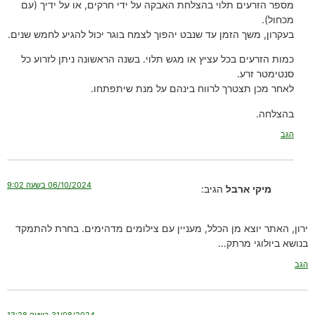
מספר הזרעים תלוי בהצלחת האבקה על ידי חרקים, או על ידיך (עם
מכחול).
בעקרון, משך הזמן עד שנבט יהפוך לצמח בוגר יכול להגיע לחמש שנים.
כמות הזרעים בכל עציץ או מגש תלוי. בשנה הראשונה ניתן לזרוע כל
סנטימטר זרע.
לאחר מכן תצטרך לרווח בינהם על מנת שיתפתחו.
בהצלחה.
הגב
06/10/2024 בשעה 9:02
מיקי ארבל
הגיב:
ירון, האתר יוצא מן הכלל, מעניין עם צילומים מדהימים. בחרת להתמקד
בנושא ביולוגי מרתק…
הגב
31/08/2024 בשעה 13:28