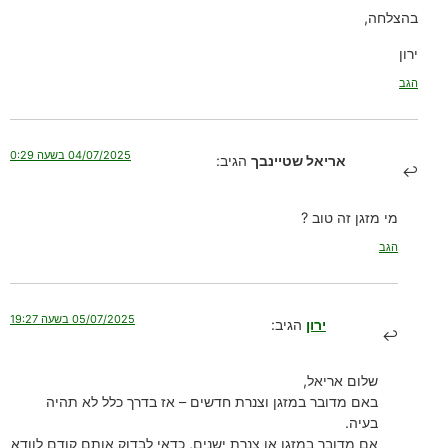
בהצלחה,
ירון
הגב
04/07/2025 בשעה 0:29
אריאל שטיינבך
הגיב:
מי מזגן זה טוב ?
הגב
05/07/2025 בשעה 19:27
ירון
הגיב:
שלום אריאל,
באם מדובר במזגן וצנרת חדשים – אז בדרך כלל לא תהיה
בעיה.
אם מדובר במזגן או צנרת ישנים, כדאי לבדוק אותם קודם לוודא