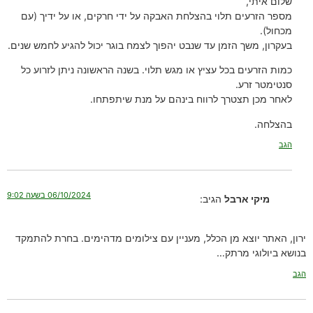
שלום איתי,
מספר הזרעים תלוי בהצלחת האבקה על ידי חרקים, או על ידיך (עם
מכחול).
בעקרון, משך הזמן עד שנבט יהפוך לצמח בוגר יכול להגיע לחמש שנים.
כמות הזרעים בכל עציץ או מגש תלוי. בשנה הראשונה ניתן לזרוע כל
סנטימטר זרע.
לאחר מכן תצטרך לרווח בינהם על מנת שיתפתחו.
בהצלחה.
הגב
06/10/2024 בשעה 9:02
מיקי ארבל
הגיב:
ירון, האתר יוצא מן הכלל, מעניין עם צילומים מדהימים. בחרת להתמקד
בנושא ביולוגי מרתק…
הגב