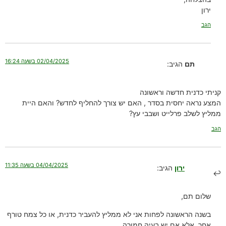
ירון
הגב
02/04/2025 בשעה 16:24
תם
הגיב:
קניתי כדנית חדשה וראשונה
המצע נראה יחסית בסדר , האם יש צורך להחליף לחדש? והאם היית
ממליץ לשלב פרלייט ושבבי עץ?
הגב
04/04/2025 בשעה 11:35
ירון
הגיב:
שלום תם,
בשנה הראשונה לפחות אני לא ממליץ להעביר כדנית, או כל צמח טורף
אחר, אלא אם יש בעיה חמורה.