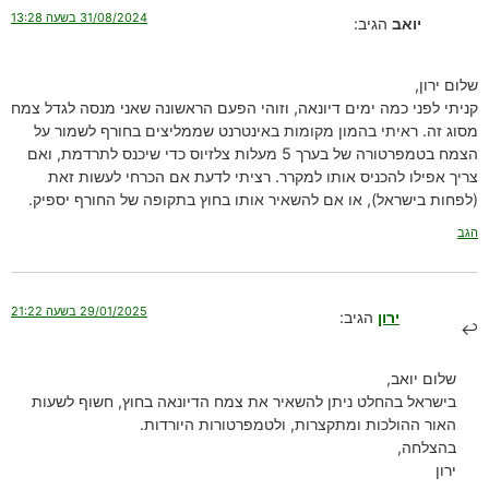
31/08/2024 בשעה 13:28
יואב
הגיב:
שלום ירון,
קניתי לפני כמה ימים דיונאה, וזוהי הפעם הראשונה שאני מנסה לגדל צמח
מסוג זה. ראיתי בהמון מקומות באינטרנט שממליצים בחורף לשמור על
הצמח בטמפרטורה של בערך 5 מעלות צלזיוס כדי שיכנס לתרדמת, ואם
צריך אפילו להכניס אותו למקרר. רציתי לדעת אם הכרחי לעשות זאת
(לפחות בישראל), או אם להשאיר אותו בחוץ בתקופה של החורף יספיק.
הגב
29/01/2025 בשעה 21:22
ירון
הגיב:
שלום יואב,
בישראל בהחלט ניתן להשאיר את צמח הדיונאה בחוץ, חשוף לשעות
האור ההולכות ומתקצרות, ולטמפרטורות היורדות.
בהצלחה,
ירון