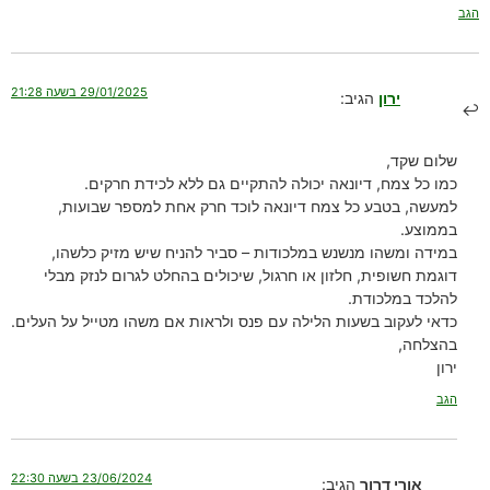
הגב
29/01/2025 בשעה 21:28
ירון
הגיב:
שלום שקד,
כמו כל צמח, דיונאה יכולה להתקיים גם ללא לכידת חרקים.
למעשה, בטבע כל צמח דיונאה לוכד חרק אחת למספר שבועות,
בממוצע.
במידה ומשהו מנשנש במלכודות – סביר להניח שיש מזיק כלשהו,
דוגמת חשופית, חלזון או חרגול, שיכולים בהחלט לגרום לנזק מבלי
להלכד במלכודת.
כדאי לעקוב בשעות הלילה עם פנס ולראות אם משהו מטייל על העלים.
בהצלחה,
ירון
הגב
23/06/2024 בשעה 22:30
אורי דרור
הגיב: