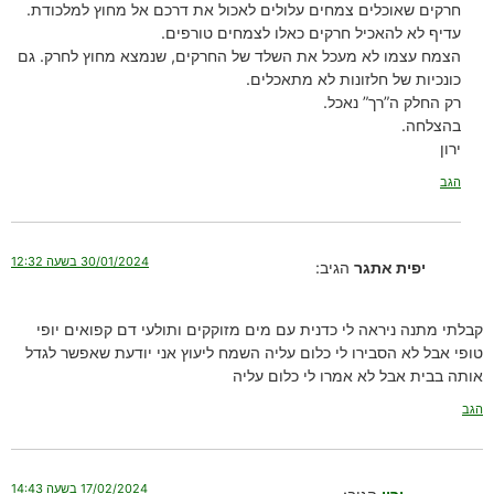
חרקים שאוכלים צמחים עלולים לאכול את דרכם אל מחוץ למלכודת.
עדיף לא להאכיל חרקים כאלו לצמחים טורפים.
הצמח עצמו לא מעכל את השלד של החרקים, שנמצא מחוץ לחרק. גם
כונכיות של חלזונות לא מתאכלים.
רק החלק ה”רך” נאכל.
בהצלחה.
ירון
הגב
30/01/2024 בשעה 12:32
יפית אתגר
הגיב:
קבלתי מתנה ניראה לי כדנית עם מים מזוקקים ותולעי דם קפואים יופי
טופי אבל לא הסבירו לי כלום עליה השמח ליעוץ אני יודעת שאפשר לגדל
אותה בבית אבל לא אמרו לי כלום עליה
הגב
17/02/2024 בשעה 14:43