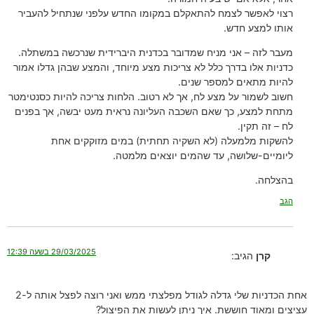
רצוי לאפשר לצמח להתאקלם במקומו החדש עלפני שנתחיל להעביר
אותו למצע חדש.
מעבר לזה – אני מניח שמדובר בכדנית היברידית שנרכשה במשתלה.
כדניות אלו בדרך כלל לא צריכות מצע מיוחד, והמצע שבהן גדלו אמור
להיות מתאים למספר שנים.
חשוב לשמור על מצע לח, אך לא רטוב. הלחות צריכה להיות כסנטימטר
מתחת למצע, כך שאם השכבה העליונה נראית מעט יבשה, אך בפנים
לח – זה תקין.
להשקות מלמעלה (לא השקיה תחתית) במים מזוקקים אחת
ליומיים-שלושה, עד שהמים יוצאים מלמטה.
בהצלחה.
הגב
29/03/2025 בשעה 12:39
קרן
הגיב:
אחת הכדניות שלי גדלה לגודל מפלצתי ממש ואני רוצה לפצל אותה ל-2
עציצים ומאוד חוששת. איך ניתן לעשות את הפיצול?