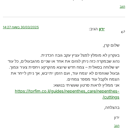
הגב
30/03/2025 בשעה 14:27
ירון
הגיב:
שלום קרן,
בעקרון לא מומלץ לפצל עציץ עקב גובה הכדנית.
נהוג שבמקרה כזה ניתן לגזום את אחד או שניים מהגבעולים, כל עוד
יש שלוחה בסאלית – צמח חדש שיוצא מהקרקע ויחסית צעיר ונמוך.
גבעול שגוזמים לא יצמח עוד, ועם הזמן יתייבש, אך ניתן לייחר את
הצמח ולקבל עוד מספר צמחים.
אני ממליץ לראות סרטון שעשיתי בנושא:
https://torfim.co.il/guides/nepenthes_care/nepenthes-
cuttings/
בהצלחה,
ירון
הגב