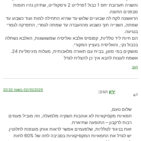
והשניה תערובת יחס 1 כבול 1פרלייט 2 ורמקולייט, שתיהן נהיו חומות
מבפנים החוצה.
הראשונה לקח לה שבועיים שלוש עד שהיא התחילה למות ועוד כשבוע עד
שמתה, השנייה תוך כשבוע מההעברה עד שמתה לגמרי, התפרקה לגמרי
בנגיעה.
הם חיות ליד טלליות, קפנסיס אלבא ואליסיה שמשגשגות, האלבא נשתלה
בכבול נקי, והאליסיה בעציץ המקורי.
מושקים במי מזגן, בבית עם תאורה מלאכותית, מעלות מינימליות 24.
אשמח לעצות להבא איך כן להצליח לגדל
הגב
02/10/2025 בשעה 20:32
ירון
הגיב:
שלום נועם,
חמאיות מקסיקאיות לא אוהבות השקיה מלמעלה, וזה מוביל פעמים
רבות לרקבון – התופעה שתיארת.
זאת בניגוד לטלליות, שלפעמים אפשר לראות אותן מוצפות לחלוטין.
יש לגדל את החמאיות המקסיקאיות בסביבה לחה של 60% לחות