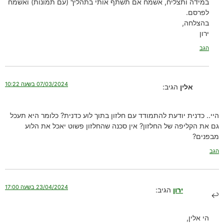
במידה ותצליח, אשמח אם תשתף אותי בתהליך (עם תמונות) ואשמח
לפרסם.
בהצלחה,
ירון
הגב
07/03/2024 בשעה 10:22
אלין
הגיב:
היי.. כדנית יודעת להתמודד עם חלזון בתוך לוע כדנית? כלומר היא תעכל
גם את הקליפה של החלזון? אין סכנה שהחלזון פשוט יאכל את הלוע
מבפנים?
הגב
23/04/2024 בשעה 17:00
ירון
הגיב:
הי אלין,