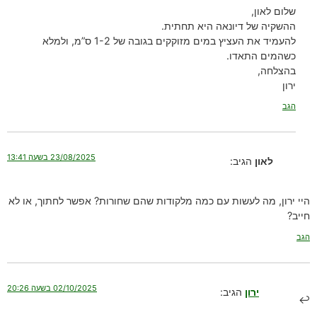
שלום לאון,
ההשקיה של דיונאה היא תחתית.
להעמיד את העציץ במים מזוקקים בגובה של 1-2 ס”מ, ולמלא
כשהמים התאדו.
בהצלחה,
ירון
הגב
23/08/2025 בשעה 13:41
לאון
הגיב:
היי ירון, מה לעשות עם כמה מלקודות שהם שחורות? אפשר לחתוך, או לא
חייב?
הגב
02/10/2025 בשעה 20:26
ירון
הגיב: