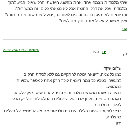
שתי מלכודות מצמח אחד ואחת מהשני. חיפשתי חרק שאולי הגיע לתוך
מלכודת ואכל את דרכו החוצה אבל לא מצאתי כלום. זה ממש רע??
והדיונאות לא תפסו הרבה זבובים לאחרונה, יכול להיות שזה מתת תזונה?
ואיך אפשר להאכיל אותם חוץ מתולעים?
הגב
29/01/2025 בשעה 21:28
ירון
הגיב:
שלום שקד,
כמו כל צמח, דיונאה יכולה להתקיים גם ללא לכידת חרקים.
למעשה, בטבע כל צמח דיונאה לוכד חרק אחת למספר שבועות,
בממוצע.
במידה ומשהו מנשנש במלכודות – סביר להניח שיש מזיק כלשהו,
דוגמת חשופית, חלזון או חרגול, שיכולים בהחלט לגרום לנזק מבלי
להלכד במלכודת.
כדאי לעקוב בשעות הלילה עם פנס ולראות אם משהו מטייל על העלים.
בהצלחה,
ירון