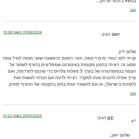
בנושא ביולוגי מרתק…
הגב
31/08/2024 בשעה 13:28
יואב
הגיב:
שלום ירון,
קניתי לפני כמה ימים דיונאה, וזוהי הפעם הראשונה שאני מנסה לגדל צמח
מסוג זה. ראיתי בהמון מקומות באינטרנט שממליצים בחורף לשמור על
הצמח בטמפרטורה של בערך 5 מעלות צלזיוס כדי שיכנס לתרדמת, ואם
צריך אפילו להכניס אותו למקרר. רציתי לדעת אם הכרחי לעשות זאת
(לפחות בישראל), או אם להשאיר אותו בחוץ בתקופה של החורף יספיק.
הגב
29/01/2025 בשעה 21:22
ירון
הגיב:
שלום יואב,