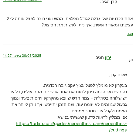
קרן
הגיב:
אחת הכדניות שלי גדלה לגודל מפלצתי ממש ואני רוצה לפצל אותה ל-2
עציצים ומאוד חוששת. איך ניתן לעשות את הפיצול?
הגב
30/03/2025 בשעה 14:27
ירון
הגיב:
שלום קרן,
בעקרון לא מומלץ לפצל עציץ עקב גובה הכדנית.
נהוג שבמקרה כזה ניתן לגזום את אחד או שניים מהגבעולים, כל עוד
יש שלוחה בסאלית – צמח חדש שיוצא מהקרקע ויחסית צעיר ונמוך.
גבעול שגוזמים לא יצמח עוד, ועם הזמן יתייבש, אך ניתן לייחר את
הצמח ולקבל עוד מספר צמחים.
אני ממליץ לראות סרטון שעשיתי בנושא:
https://torfim.co.il/guides/nepenthes_care/nepenthes-
cuttings/