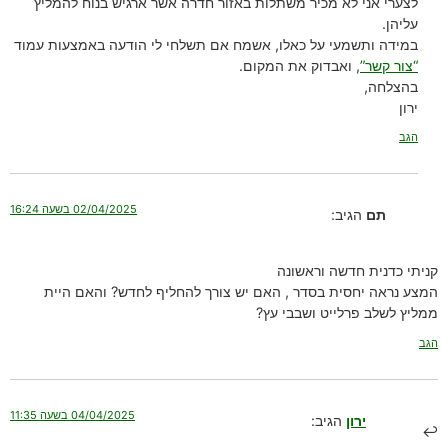
לצערי אני לא מכיר משתלות באזור חדרה אשר ארגיש בנוח להמליץ
עליהן.
במידה ותשמעי על כאלו, אשמח אם תשלחי לי הודעה באמצעות עמוד
“צור קשר”
, ואבדוק את המקום.
בהצלחה,
ירון
הגב
02/04/2025 בשעה 16:24
תם
הגיב:
קניתי כדנית חדשה וראשונה
המצע נראה יחסית בסדר , האם יש צורך להחליף לחדש? והאם היית
ממליץ לשלב פרלייט ושבבי עץ?
הגב
04/04/2025 בשעה 11:35
ירון
הגיב: