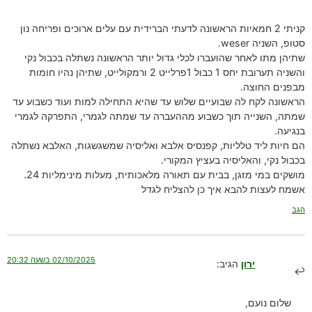
קניתי 2 חמאיות הראשונה לדעתי הברידית עם עלים ארוכים ופריחה נון
סטופ, השניה weser.
שתיהן מתו לאחר שהועברו לכלי גדול יותר הראשונה נשתלה בכבול נקי
והשניה תערובת יחס 1 כבול 1פרלייט 2 ורמקולייט, שתיהן נהיו חומות
מבפנים החוצה.
הראשונה לקח לה שבועיים שלוש עד שהיא התחילה למות ועוד כשבוע עד
שמתה, השנייה תוך כשבוע מההעברה עד שמתה לגמרי, התפרקה לגמרי
בנגיעה.
הם חיות ליד טלליות, קפנסיס אלבא ואליסיה שמשגשגות, האלבא נשתלה
בכבול נקי, והאליסיה בעציץ המקורי.
מושקים במי מזגן, בבית עם תאורה מלאכותית, מעלות מינימליות 24.
אשמח לעצות להבא איך כן להצליח לגדל
הגב
02/10/2025 בשעה 20:32
ירון
הגיב:
שלום נועם,