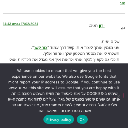
הגב
17/02/2024 בשעה 14:43
ירון
הגיב:
שלום יפית,
אני מזמין אותך ליצור איתי קשר דרך עמוד “
צור קשר
“.
תשלחי לי את מספר הטלפון שלך ואחזור אליך.
תוכלי גם לקפוץ לבקר אותי ולראות איך אני מגדל את הכדניות אצלי
בבית.
We use cookies to ensure that we give you the best
בהצלחה,
experience on our website. We also use Google fonts that
ירון
might report your IP address to Google. If you continue to use
הגב
this site we will assume that you are happy with it. האתר עושה
שימוש ב-COOKIES על מנת לאפשר את חוויית השימוש הטובה ביותר.
אנחנו גם עושים שימוש בפונטים של גוגל, שעלולים לדווח את כתובת ה-IP
שלכם לגוגל. במידה ותמשיך לעשות שימוש באתר, אנו יוצאים מהנחה
26/01/2024 בשעה 12:52
אורי דרור
הגיב:
שאתה בסדר עם זה, ומאפשר זאת.
Privacy policy
Ok
הי ירון הכדנית