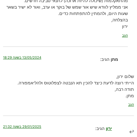
מהתאקלמות (שיכולה להיות ארוכה) לתנאי סביבה חדשים.
אני ממליץ לוודא שיש אור שמש של בוקר או ערב, ואור לא ישיר בשאר
שעות היום, ולהמתין להתפתחות כדים.
בהצלחה,
ירון
הגב
13/05/2024 בשעה 18:29
מתן
הגיב:
שלום ירון,
הייתי רוצה לדעת כיצד להכין תא הנבטה לצפלוטוס ולהליאמפורה.
תודה רבה,
מתן.
הגב
29/01/2025 בשעה 21:32
ירון
הגיב: