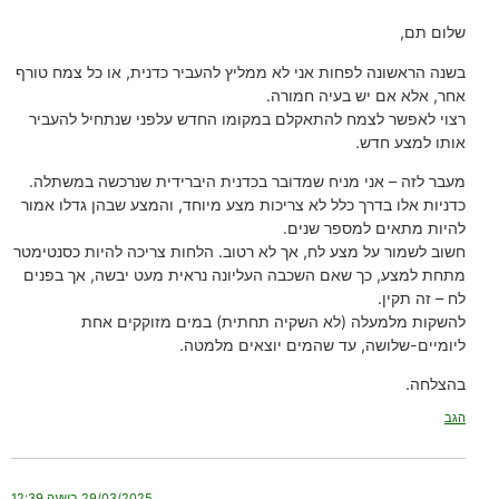
שלום תם,
בשנה הראשונה לפחות אני לא ממליץ להעביר כדנית, או כל צמח טורף
אחר, אלא אם יש בעיה חמורה.
רצוי לאפשר לצמח להתאקלם במקומו החדש עלפני שנתחיל להעביר
אותו למצע חדש.
מעבר לזה – אני מניח שמדובר בכדנית היברידית שנרכשה במשתלה.
כדניות אלו בדרך כלל לא צריכות מצע מיוחד, והמצע שבהן גדלו אמור
להיות מתאים למספר שנים.
חשוב לשמור על מצע לח, אך לא רטוב. הלחות צריכה להיות כסנטימטר
מתחת למצע, כך שאם השכבה העליונה נראית מעט יבשה, אך בפנים
לח – זה תקין.
להשקות מלמעלה (לא השקיה תחתית) במים מזוקקים אחת
ליומיים-שלושה, עד שהמים יוצאים מלמטה.
בהצלחה.
הגב
29/03/2025 בשעה 12:39