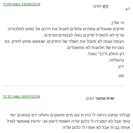
23/04/2024 בשעה 17:00
ירון
הגיב:
הי אלין,
חרקים שאוכלים צמחים עלולים לאכול את דרכם אל מחוץ למלכודת.
עדיף לא להאכיל חרקים כאלו לצמחים טורפים.
הצמח עצמו לא מעכל את השלד של החרקים, שנמצא מחוץ לחרק. גם
כונכיות של חלזונות לא מתאכלים.
רק החלק ה”רך” נאכל.
בהצלחה.
ירון
הגב
30/01/2024 בשעה 12:32
יפית אתגר
הגיב:
קבלתי מתנה ניראה לי כדנית עם מים מזוקקים ותולעי דם קפואים יופי
טופי אבל לא הסבירו לי כלום עליה השמח ליעוץ אני יודעת שאפשר לגדל
אותה בבית אבל לא אמרו לי כלום עליה