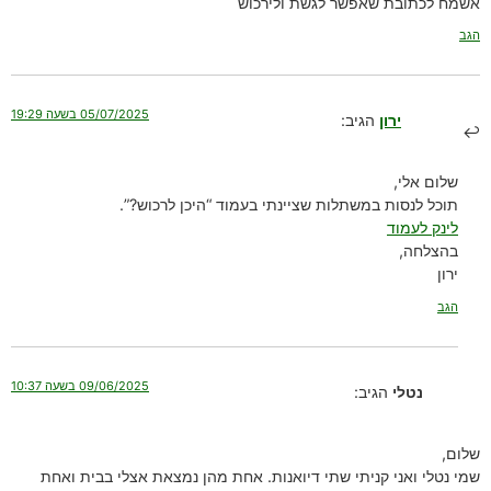
אשמח לכתובת שאפשר לגשת ולירכוש
הגב
05/07/2025 בשעה 19:29
ירון
הגיב:
שלום אלי,
תוכל לנסות במשתלות שציינתי בעמוד “היכן לרכוש?”.
לינק לעמוד
בהצלחה,
ירון
הגב
09/06/2025 בשעה 10:37
נטלי
הגיב:
שלום,
שמי נטלי ואני קניתי שתי דיואנות. אחת מהן נמצאת אצלי בבית ואחת