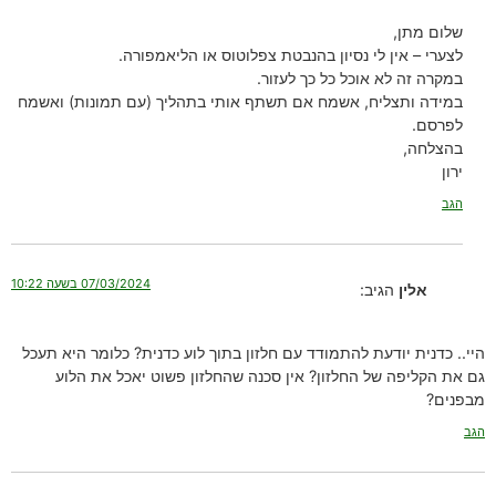
שלום מתן,
לצערי – אין לי נסיון בהנבטת צפלוטוס או הליאמפורה.
במקרה זה לא אוכל כל כך לעזור.
במידה ותצליח, אשמח אם תשתף אותי בתהליך (עם תמונות) ואשמח
לפרסם.
בהצלחה,
ירון
הגב
07/03/2024 בשעה 10:22
אלין
הגיב:
היי.. כדנית יודעת להתמודד עם חלזון בתוך לוע כדנית? כלומר היא תעכל
גם את הקליפה של החלזון? אין סכנה שהחלזון פשוט יאכל את הלוע
מבפנים?
הגב