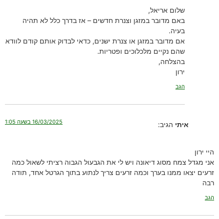
שלום אריאל,
באם מדובר במזגן וצנרת חדשים – אז בדרך כלל לא תהיה
בעיה.
אם מדובר במזגן או צנרת ישנים, כדאי לבדוק אותם קודם לוודא
שהם נקיים מלכלוכים ופטריות.
בהצלחה,
ירון
הגב
16/03/2025 בשעה 1:05
איתי
הגיב:
היי ירון
אני מגדל צמח מסוג דיאונה ויש לי את הגבעול הגבוה רציתי לשאול כמה
זרעים יצאו ממנו בערך וכמה זרעים צריך לנתוע בתוך הגרטל אחד, תודה
רבה
הגב