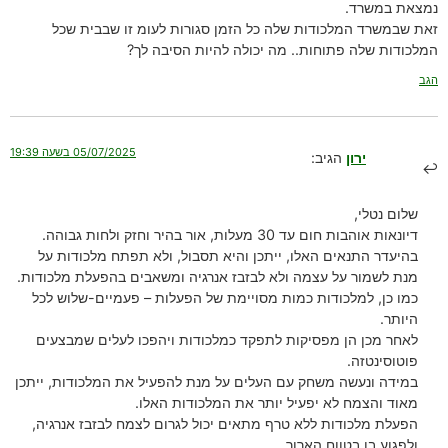
נמצאת במשרד.
זאת שבמשרד המלכודות שלה כל הזמן סגורות לעומ זו שבבית שכל
המלכודות שלה פתוחות.. מה יכולה להיות הסיבה לך?
הגב
05/07/2025 בשעה 19:39
ירון
הגיב:
שלום נטלי,
דיונאות אוהבות חום עד 30 מעלות, אור בהיר וחזק ולחות גבוהה.
בהיעדר התנאים האלו, ייתכן והיא תסבול, ולא תפתח מלכודות על
מנת לשמור על עצמה ולא לבזבז אנרגיה ומשאבים בהפעלת מלכודות.
כמו כן, למלכודות כמות מסויימת של הפעלות – פעמיים-שלוש לכל
היותר.
לאחר מכן הן מפסיקות לתפקד כמלכודות ויהפכו לעלים שמבצעים
פוטוסינטזה.
במידה ונעשה משחק עם העלים על מנת להפעיל את המלכודות, ייתכן
מאוד והצמח לא יפעיל יותר את המלכודות האלו.
הפעלת מלכודות ללא טרף מתאים יכול לגרום לצמח לבזבז אנרגיה,
ולפגוע בו בטווח הארוך.