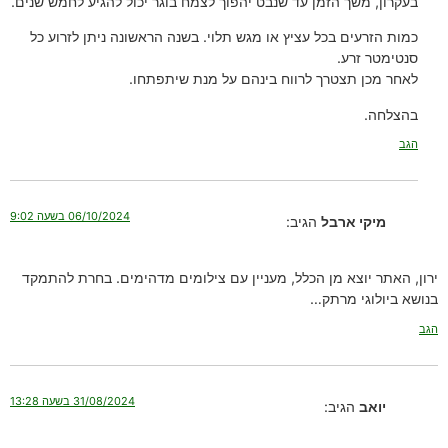
בעקרון, משך הזמן עד שנבט יהפוך לצמח בוגר יכול להגיע לחמש שנים.
כמות הזרעים בכל עציץ או מגש תלוי. בשנה הראשונה ניתן לזרוע כל
סנטימטר זרע.
לאחר מכן תצטרך לרווח בינהם על מנת שיתפתחו.
בהצלחה.
הגב
06/10/2024 בשעה 9:02
מיקי ארבל
הגיב:
ירון, האתר יוצא מן הכלל, מעניין עם צילומים מדהימים. בחרת להתמקד
בנושא ביולוגי מרתק…
הגב
31/08/2024 בשעה 13:28
יואב
הגיב: