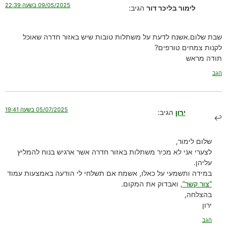
09/05/2025 בשעה 22:39
לימור בליכר דור
הגיב:
שבת שלום.אשנח לדעת על משתלות טובות שיש באזור חדרה שאוכל
לקנות צמחים טורפים?
תודה מראש
הגב
05/07/2025 בשעה 19:41
ירון
הגיב:
שלום לימור,
לצערי אני לא מכיר משתלות באזור חדרה אשר ארגיש בנוח להמליץ
עליהן.
במידה ותשמעי על כאלו, אשמח אם תשלחי לי הודעה באמצעות עמוד
“צור קשר”
, ואבדוק את המקום.
בהצלחה,
ירון
הגב