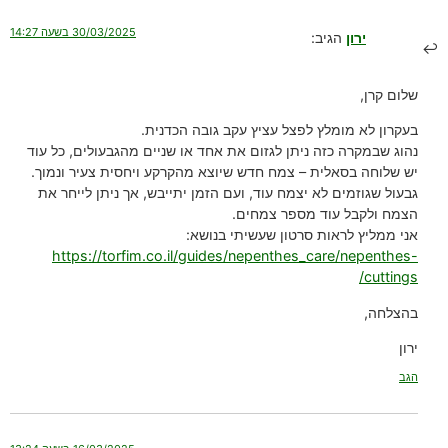
30/03/2025 בשעה 14:27
ירון
הגיב:
שלום קרן,
בעקרון לא מומלץ לפצל עציץ עקב גובה הכדנית.
נהוג שבמקרה כזה ניתן לגזום את אחד או שניים מהגבעולים, כל עוד
יש שלוחה בסאלית – צמח חדש שיוצא מהקרקע ויחסית צעיר ונמוך.
גבעול שגוזמים לא יצמח עוד, ועם הזמן יתייבש, אך ניתן לייחר את
הצמח ולקבל עוד מספר צמחים.
אני ממליץ לראות סרטון שעשיתי בנושא:
https://torfim.co.il/guides/nepenthes_care/nepenthes-
cuttings/
בהצלחה,
ירון
הגב