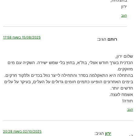
ירון
הגב
15/08/2025 בשעה 17:58
רותם
הגיב:
שלום ירון,
הכדנית בערך חודש אצלי, בת”א, בחוץ בלי שמש ישירה. השקיה עם מים
מזוקקים.
בהתחלה היא התאקלמה בסדר והתחילה לייצר נוזל בכדים וללקוד חרקים.
בימים האחרונים הופיעו כתמים חומים גדולים על העלים, בעיקר על עלים
חדשים יותר.
אשמח לעצה.
תודה!
הגב
02/10/2025 בשעה 20:28
ירון
הגיב: