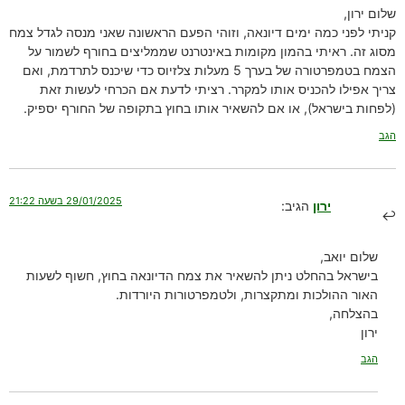
שלום ירון,
קניתי לפני כמה ימים דיונאה, וזוהי הפעם הראשונה שאני מנסה לגדל צמח
מסוג זה. ראיתי בהמון מקומות באינטרנט שממליצים בחורף לשמור על
הצמח בטמפרטורה של בערך 5 מעלות צלזיוס כדי שיכנס לתרדמת, ואם
צריך אפילו להכניס אותו למקרר. רציתי לדעת אם הכרחי לעשות זאת
(לפחות בישראל), או אם להשאיר אותו בחוץ בתקופה של החורף יספיק.
הגב
29/01/2025 בשעה 21:22
ירון
הגיב:
שלום יואב,
בישראל בהחלט ניתן להשאיר את צמח הדיונאה בחוץ, חשוף לשעות
האור ההולכות ומתקצרות, ולטמפרטורות היורדות.
בהצלחה,
ירון
הגב