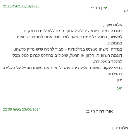
29/01/2025 בשעה 21:28
ירון
הגיב:
שלום שקד,
כמו כל צמח, דיונאה יכולה להתקיים גם ללא לכידת חרקים.
למעשה, בטבע כל צמח דיונאה לוכד חרק אחת למספר שבועות,
בממוצע.
במידה ומשהו מנשנש במלכודות – סביר להניח שיש מזיק כלשהו,
דוגמת חשופית, חלזון או חרגול, שיכולים בהחלט לגרום לנזק מבלי
להלכד במלכודת.
כדאי לעקוב בשעות הלילה עם פנס ולראות אם משהו מטייל על העלים.
בהצלחה,
ירון
הגב
23/06/2024 בשעה 22:30
אורי דרור
הגיב:
שלום ירון.