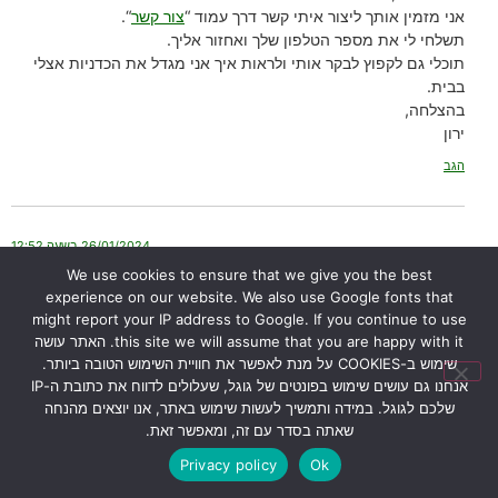
אני מזמין אותך ליצור איתי קשר דרך עמוד “
צור קשר
“.
תשלחי לי את מספר הטלפון שלך ואחזור אליך.
תוכלי גם לקפוץ לבקר אותי ולראות איך אני מגדל את הכדניות אצלי
בבית.
בהצלחה,
ירון
הגב
26/01/2024 בשעה 12:52
אורי דרור
הגיב:
We use cookies to ensure that we give you the best
experience on our website. We also use Google fonts that
הי ירון הכדנית
might report your IP address to Google. If you continue to use
שלי נראת טוב ומוציאה עלים חדשים, אבל בכל זאת הגבעול שעליו נוצרים
this site we will assume that you are happy with it. האתר עושה
הכדים משחיר, והעלה עצמו נראה טוב
שימוש ב-COOKIES על מנת לאפשר את חוויית השימוש הטובה ביותר.
מה עלי לעשות?
אנחנו גם עושים שימוש בפונטים של גוגל, שעלולים לדווח את כתובת ה-IP
שלכם לגוגל. במידה ותמשיך לעשות שימוש באתר, אנו יוצאים מהנחה
הגב
שאתה בסדר עם זה, ומאפשר זאת.
Privacy policy
Ok