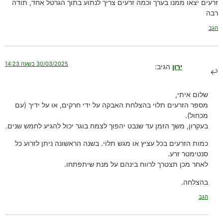
זרעים יצאו ממנו בערך וכמה זרעים צריך לנתוע בתוך הגרטל אחד, תודה
רבה
הגב
30/03/2025 בשעה 14:23
ירון
הגיב:
שלום איתי,
מספר הזרעים תלוי בהצלחת האבקה על ידי חרקים, או על ידיך (עם
מכחול).
בעקרון, משך הזמן עד שנבט יהפוך לצמח בוגר יכול להגיע לחמש שנים.
כמות הזרעים בכל עציץ או מגש תלוי. בשנה הראשונה ניתן לזרוע כל
סנטימטר זרע.
לאחר מכן תצטרך לרווח בינהם על מנת שיתפתחו.
בהצלחה.
הגב