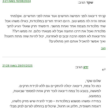
10/08/2024 בשעה 3:21
שקד
הגיב:
קניתי דיונאה לפני חמישה חודשים ועוד אחת לפני חודשיים. אקלמתי
אותה והיה לה ממש טוב. היום ראיתי חורים במלכודות, כאילו משהו אכל
שתי מלכודות מצמח אחד ואחת מהשני. חיפשתי חרק שאולי הגיע לתוך
מלכודת ואכל את דרכו החוצה אבל לא מצאתי כלום. זה ממש רע??
והדיונאות לא תפסו הרבה זבובים לאחרונה, יכול להיות שזה מתת תזונה?
ואיך אפשר להאכיל אותם חוץ מתולעים?
הגב
29/01/2025 בשעה 21:28
ירון
הגיב:
שלום שקד,
כמו כל צמח, דיונאה יכולה להתקיים גם ללא לכידת חרקים.
למעשה, בטבע כל צמח דיונאה לוכד חרק אחת למספר שבועות,
בממוצע.
במידה ומשהו מנשנש במלכודות – סביר להניח שיש מזיק כלשהו,
דוגמת חשופית, חלזון או חרגול, שיכולים בהחלט לגרום לנזק מבלי