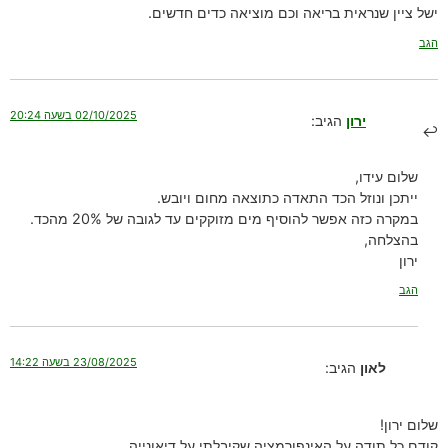
ישל ציין שנראית בריאה וכם מוציאה כדים חדשים.
הגב
02/10/2025 בשעה 20:24
ירון
הגיב:
שלום עידו,
ייתכן ונוזל הכד התאדה כתוצאה מחום ויובש.
במקרה כזה אפשר להוסיף מים מזוקקים עד לגובה של 20% מהכד.
בהצלחה,
ירון
הגב
23/08/2025 בשעה 14:22
לאון
הגיב:
שלום ירון!
קודם כל תודה על האינפורמציה שקיבלתי על דיאונייה.