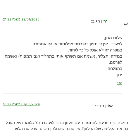
29/01/2025 בשעה 21:32
ירון
הגיב:
שלום מתן,
לצערי – אין לי נסיון בהנבטת צפלוטוס או הליאמפורה.
במקרה זה לא אוכל כל כך לעזור.
במידה ותצליח, אשמח אם תשתף אותי בתהליך (עם תמונות) ואשמח
לפרסם.
בהצלחה,
ירון
הגב
07/03/2024 בשעה 10:22
אלין
הגיב:
היי.. כדנית יודעת להתמודד עם חלזון בתוך לוע כדנית? כלומר היא תעכל
גם את הקליפה של החלזון? אין סכנה שהחלזון פשוט יאכל את הלוע