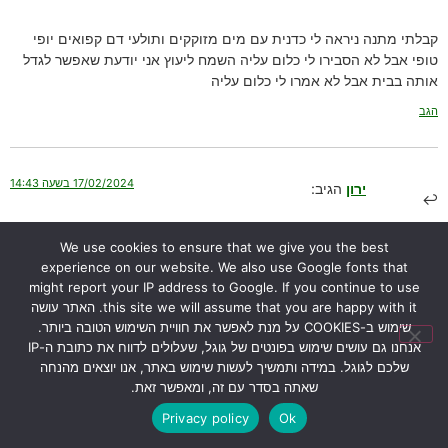
קבלתי מתנה ניראה לי כדנית עם מים מזוקקים ותולעי דם קפואים יופי
טופי אבל לא הסבירו לי כלום עליה השמח ליעוץ אני יודעת שאפשר לגדל
אותה בבית אבל לא אמרו לי כלום עליה
הגב
17/02/2024 בשעה 14:43
ירון
הגיב:
שלום יפית,
We use cookies to ensure that we give you the best
אני מזמין אותך ליצור איתי קשר דרך עמוד “
צור קשר
“.
experience on our website. We also use Google fonts that
תשלחי לי את מספר הטלפון שלך ואחזור אליך.
might report your IP address to Google. If you continue to use
תוכלי גם לקפוץ לבקר אותי ולראות איך אני מגדל את הכדניות אצלי
this site we will assume that you are happy with it. האתר עושה
שימוש ב-COOKIES על מנת לאפשר את חוויית השימוש הטובה ביותר.
בבית.
אנחנו גם עושים שימוש בפונטים של גוגל, שעלולים לדווח את כתובת ה-IP
בהצלחה,
שלכם לגוגל. במידה ותמשיך לעשות שימוש באתר, אנו יוצאים מהנחה
ירון
שאתה בסדר עם זה, ומאפשר זאת.
הגב
Privacy policy
Ok