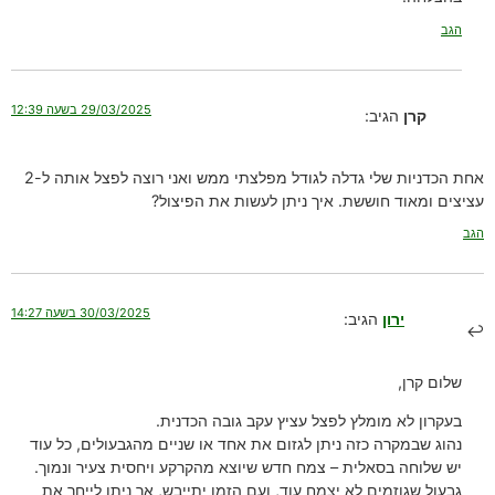
הגב
29/03/2025 בשעה 12:39
קרן
הגיב:
אחת הכדניות שלי גדלה לגודל מפלצתי ממש ואני רוצה לפצל אותה ל-2
עציצים ומאוד חוששת. איך ניתן לעשות את הפיצול?
הגב
30/03/2025 בשעה 14:27
ירון
הגיב:
שלום קרן,
בעקרון לא מומלץ לפצל עציץ עקב גובה הכדנית.
נהוג שבמקרה כזה ניתן לגזום את אחד או שניים מהגבעולים, כל עוד
יש שלוחה בסאלית – צמח חדש שיוצא מהקרקע ויחסית צעיר ונמוך.
גבעול שגוזמים לא יצמח עוד, ועם הזמן יתייבש, אך ניתן לייחר את