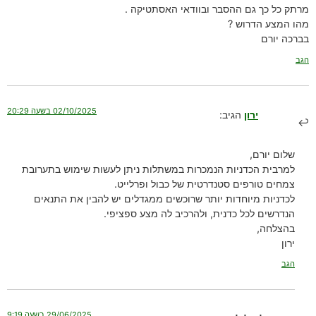
מרתק כל כך גם ההסבר ובוודאי האסתטיקה .
מהו המצע הדרוש ?
בברכה יורם
הגב
02/10/2025 בשעה 20:29
ירון
הגיב:
שלום יורם,
למרבית הכדניות הנמכרות במשתלות ניתן לעשות שימוש בתערובת
צמחים טורפים סטנדרטית של כבול ופרלייט.
לכדניות מיוחדות יותר שרוכשים ממגדלים יש להבין את התנאים
הנדרשים לכל כדנית, ולהרכיב לה מצע ספציפי.
בהצלחה,
ירון
הגב
29/06/2025 בשעה 9:19