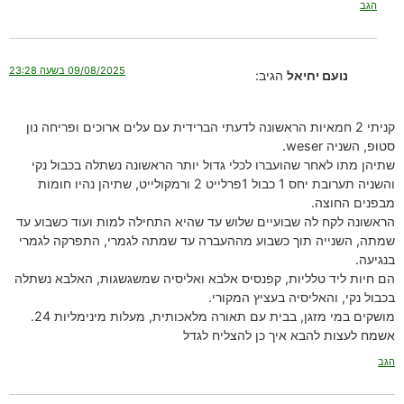
הגב
09/08/2025 בשעה 23:28
נועם יחיאל
הגיב:
קניתי 2 חמאיות הראשונה לדעתי הברידית עם עלים ארוכים ופריחה נון
סטופ, השניה weser.
שתיהן מתו לאחר שהועברו לכלי גדול יותר הראשונה נשתלה בכבול נקי
והשניה תערובת יחס 1 כבול 1פרלייט 2 ורמקולייט, שתיהן נהיו חומות
מבפנים החוצה.
הראשונה לקח לה שבועיים שלוש עד שהיא התחילה למות ועוד כשבוע עד
שמתה, השנייה תוך כשבוע מההעברה עד שמתה לגמרי, התפרקה לגמרי
בנגיעה.
הם חיות ליד טלליות, קפנסיס אלבא ואליסיה שמשגשגות, האלבא נשתלה
בכבול נקי, והאליסיה בעציץ המקורי.
מושקים במי מזגן, בבית עם תאורה מלאכותית, מעלות מינימליות 24.
אשמח לעצות להבא איך כן להצליח לגדל
הגב