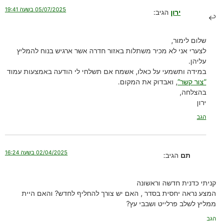
05/07/2025 בשעה 19:41
ירון
הגיב:
שלום לימור,
לצערי אני לא מכיר משתלות באזור חדרה אשר ארגיש בנוח להמליץ
עליהן.
במידה ותשמעי על כאלו, אשמח אם תשלחי לי הודעה באמצעות עמוד
“צור קשר”
, ואבדוק את המקום.
בהצלחה,
ירון
הגב
02/04/2025 בשעה 16:24
תם
הגיב:
קניתי כדנית חדשה וראשונה
המצע נראה יחסית בסדר , האם יש צורך להחליף לחדש? והאם היית
ממליץ לשלב פרלייט ושבבי עץ?
הגב