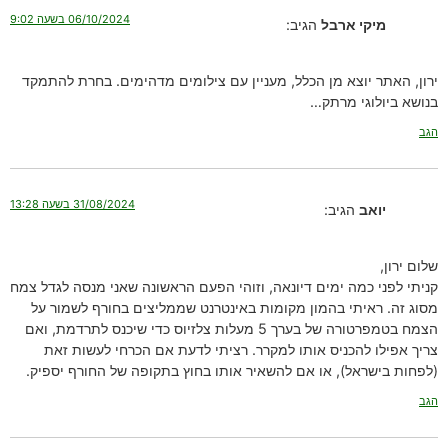
06/10/2024 בשעה 9:02
מיקי ארבל
הגיב:
ירון, האתר יוצא מן הכלל, מעניין עם צילומים מדהימים. בחרת להתמקד
בנושא ביולוגי מרתק…
הגב
31/08/2024 בשעה 13:28
יואב
הגיב:
שלום ירון,
קניתי לפני כמה ימים דיונאה, וזוהי הפעם הראשונה שאני מנסה לגדל צמח
מסוג זה. ראיתי בהמון מקומות באינטרנט שממליצים בחורף לשמור על
הצמח בטמפרטורה של בערך 5 מעלות צלזיוס כדי שיכנס לתרדמת, ואם
צריך אפילו להכניס אותו למקרר. רציתי לדעת אם הכרחי לעשות זאת
(לפחות בישראל), או אם להשאיר אותו בחוץ בתקופה של החורף יספיק.
הגב