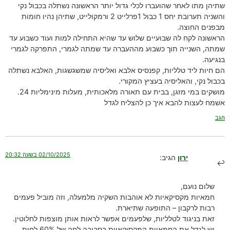
שתיהן מתו לאחר שהועברו לכלי גדול יותר הראשונה נשתלה בכבול נקי
והשניה תערובת יחס 1 כבול 1פרלייט 2 ורמקולייט, שתיהן נהיו חומות
מבפנים החוצה.
הראשונה לקח לה שבועיים שלוש עד שהיא התחילה למות ועוד כשבוע עד
שמתה, השנייה תוך כשבוע מההעברה עד שמתה לגמרי, התפרקה לגמרי
בנגיעה.
הם חיות ליד טלליות, קפנסיס אלבא ואליסיה שמשגשגות, האלבא נשתלה
בכבול נקי, והאליסיה בעציץ המקורי.
מושקים במי מזגן, בבית עם תאורה מלאכותית, מעלות מינימליות 24.
אשמח לעצות להבא איך כן להצליח לגדל
הגב
02/10/2025 בשעה 20:32
ירון
הגיב:
שלום נועם,
חמאיות מקסיקאיות לא אוהבות השקיה מלמעלה, וזה מוביל פעמים
רבות לרקבון – התופעה שתיארת.
זאת בניגוד לטלליות, שלפעמים אפשר לראות אותן מוצפות לחלוטין.
יש לגדל את החמאיות המקסיקאיות בסביבה לחה של 60% לחות