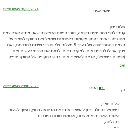
31/08/2024 בשעה 13:28
יואב
הגיב:
שלום ירון,
קניתי לפני כמה ימים דיונאה, וזוהי הפעם הראשונה שאני מנסה לגדל צמח
מסוג זה. ראיתי בהמון מקומות באינטרנט שממליצים בחורף לשמור על
הצמח בטמפרטורה של בערך 5 מעלות צלזיוס כדי שיכנס לתרדמת, ואם
צריך אפילו להכניס אותו למקרר. רציתי לדעת אם הכרחי לעשות זאת
(לפחות בישראל), או אם להשאיר אותו בחוץ בתקופה של החורף יספיק.
הגב
29/01/2025 בשעה 21:22
ירון
הגיב:
שלום יואב,
בישראל בהחלט ניתן להשאיר את צמח הדיונאה בחוץ, חשוף לשעות
האור ההולכות ומתקצרות, ולטמפרטורות היורדות.
בהצלחה,
ירון