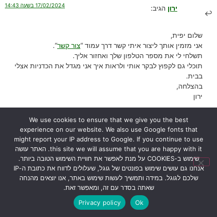
17/02/2024 בשעה 14:43
ירון
הגיב:
שלום יפית,
אני מזמין אותך ליצור איתי קשר דרך עמוד “
צור קשר
“.
תשלחי לי את מספר הטלפון שלך ואחזור אליך.
תוכלי גם לקפוץ לבקר אותי ולראות איך אני מגדל את הכדניות אצלי
בבית.
בהצלחה,
ירון
הגב
We use cookies to ensure that we give you the best
experience on our website. We also use Google fonts that
might report your IP address to Google. If you continue to use
26/01/2024 בשעה 12:52
אורי דרור
הגיב:
this site we will assume that you are happy with it. האתר עושה
שימוש ב-COOKIES על מנת לאפשר את חוויית השימוש הטובה ביותר.
אנחנו גם עושים שימוש בפונטים של גוגל, שעלולים לדווח את כתובת ה-IP
הי ירון הכדנית
שלכם לגוגל. במידה ותמשיך לעשות שימוש באתר, אנו יוצאים מהנחה
שלי נראת טוב ומוציאה עלים חדשים, אבל בכל זאת הגבעול שעליו נוצרים
שאתה בסדר עם זה, ומאפשר זאת.
הכדים משחיר, והעלה עצמו נראה טוב
Privacy policy
Ok
מה עלי לעשות?