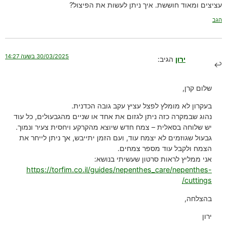
עציצים ומאוד חוששת. איך ניתן לעשות את הפיצול?
הגב
30/03/2025 בשעה 14:27
ירון
הגיב:
שלום קרן,
בעקרון לא מומלץ לפצל עציץ עקב גובה הכדנית.
נהוג שבמקרה כזה ניתן לגזום את אחד או שניים מהגבעולים, כל עוד
יש שלוחה בסאלית – צמח חדש שיוצא מהקרקע ויחסית צעיר ונמוך.
גבעול שגוזמים לא יצמח עוד, ועם הזמן יתייבש, אך ניתן לייחר את
הצמח ולקבל עוד מספר צמחים.
אני ממליץ לראות סרטון שעשיתי בנושא:
https://torfim.co.il/guides/nepenthes_care/nepenthes-
cuttings/
בהצלחה,
ירון