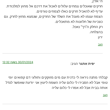
הי אלין,
חרקים שאוכלים צמחים עלולים לאכול את דרכם אל מחוץ למלכודת.
עדיף לא להאכיל חרקים כאלו לצמחים טורפים.
הצמח עצמו לא מעכל את השלד של החרקים, שנמצא מחוץ לחרק. גם
כונכיות של חלזונות לא מתאכלים.
רק החלק ה”רך” נאכל.
בהצלחה.
ירון
הגב
30/01/2024 בשעה 12:32
יפית אתגר
הגיב:
קבלתי מתנה ניראה לי כדנית עם מים מזוקקים ותולעי דם קפואים יופי
טופי אבל לא הסבירו לי כלום עליה השמח ליעוץ אני יודעת שאפשר לגדל
אותה בבית אבל לא אמרו לי כלום עליה
הגב