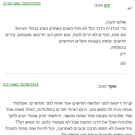
29/01/2025 בשעה 21:26
ירון
הגיב:
שלום זהבה,
כדי הכדנית בדרך כלל לא מתייבשים כשחרק טובע בנוזלי העיכול.
עם זאת, הכדים לא חיים לנצח, ועם הזמן הם יתייבשו מעצמם, וכדים
חדשים יצמחו בקצוות העלים החדשים.
בהצלחה,
ירון
הגב
10/08/2024 בשעה 3:21
שקד
הגיב:
קניתי דיונאה לפני חמישה חודשים ועוד אחת לפני חודשיים. אקלמתי
אותה והיה לה ממש טוב. היום ראיתי חורים במלכודות, כאילו משהו אכל
שתי מלכודות מצמח אחד ואחת מהשני. חיפשתי חרק שאולי הגיע לתוך
מלכודת ואכל את דרכו החוצה אבל לא מצאתי כלום. זה ממש רע??
והדיונאות לא תפסו הרבה זבובים לאחרונה, יכול להיות שזה מתת תזונה?
ואיך אפשר להאכיל אותם חוץ מתולעים?