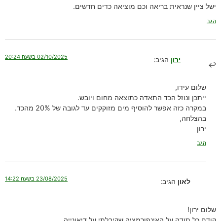
ישל ציין שנראית בריאה וכם מוציאה כדים חדשים.
הגב
02/10/2025 בשעה 20:24
ירון
הגיב:
שלום עידו,
ייתכן ונוזל הכד התאדה כתוצאה מחום ויובש.
במקרה כזה אפשר להוסיף מים מזוקקים עד לגובה של 20% מהכד.
בהצלחה,
ירון
הגב
23/08/2025 בשעה 14:22
לאון
הגיב:
שלום ירון!
קודם כל תודה על האינפורמציה שקיבלתי על דיאונייה.