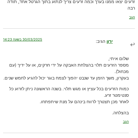
זרעים יצאו ממנו בערך וכמה זרעים צריך לנתוע בתוך הגרטל אחד, תודה
רבה
הגב
30/03/2025 בשעה 14:23
ירון
הגיב:
שלום איתי,
מספר הזרעים תלוי בהצלחת האבקה על ידי חרקים, או על ידיך (עם
מכחול).
בעקרון, משך הזמן עד שנבט יהפוך לצמח בוגר יכול להגיע לחמש שנים.
כמות הזרעים בכל עציץ או מגש תלוי. בשנה הראשונה ניתן לזרוע כל
סנטימטר זרע.
לאחר מכן תצטרך לרווח בינהם על מנת שיתפתחו.
בהצלחה.
הגב