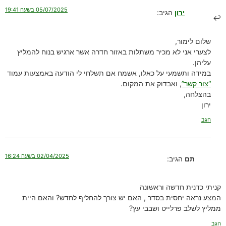
05/07/2025 בשעה 19:41
ירון
הגיב:
שלום לימור,
לצערי אני לא מכיר משתלות באזור חדרה אשר ארגיש בנוח להמליץ
עליהן.
במידה ותשמעי על כאלו, אשמח אם תשלחי לי הודעה באמצעות עמוד
“צור קשר”
, ואבדוק את המקום.
בהצלחה,
ירון
הגב
02/04/2025 בשעה 16:24
תם
הגיב:
קניתי כדנית חדשה וראשונה
המצע נראה יחסית בסדר , האם יש צורך להחליף לחדש? והאם היית
ממליץ לשלב פרלייט ושבבי עץ?
הגב