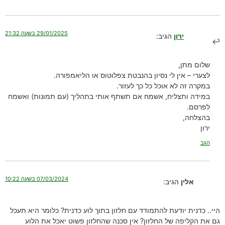
29/01/2025 בשעה 21:32
ירון
הגיב:
שלום מתן,
לצערי – אין לי נסיון בהנבטת צפלוטוס או הליאמפורה.
במקרה זה לא אוכל כל כך לעזור.
במידה ותצליח, אשמח אם תשתף אותי בתהליך (עם תמונות) ואשמח
לפרסם.
בהצלחה,
ירון
הגב
07/03/2024 בשעה 10:22
אלין
הגיב:
היי.. כדנית יודעת להתמודד עם חלזון בתוך לוע כדנית? כלומר היא תעכל
גם את הקליפה של החלזון? אין סכנה שהחלזון פשוט יאכל את הלוע