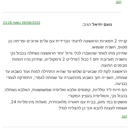
הגב
09/08/2025 בשעה 23:28
נועם יחיאל
הגיב:
קניתי 2 חמאיות הראשונה לדעתי הברידית עם עלים ארוכים ופריחה נון
סטופ, השניה weser.
שתיהן מתו לאחר שהועברו לכלי גדול יותר הראשונה נשתלה בכבול נקי
והשניה תערובת יחס 1 כבול 1פרלייט 2 ורמקולייט, שתיהן נהיו חומות
מבפנים החוצה.
הראשונה לקח לה שבועיים שלוש עד שהיא התחילה למות ועוד כשבוע עד
שמתה, השנייה תוך כשבוע מההעברה עד שמתה לגמרי, התפרקה לגמרי
בנגיעה.
הם חיות ליד טלליות, קפנסיס אלבא ואליסיה שמשגשגות, האלבא נשתלה
בכבול נקי, והאליסיה בעציץ המקורי.
מושקים במי מזגן, בבית עם תאורה מלאכותית, מעלות מינימליות 24.
אשמח לעצות להבא איך כן להצליח לגדל
הגב