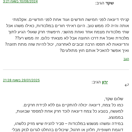
10/08/2024 בשעה 3:21
שקד
הגיב:
קניתי דיונאה לפני חמישה חודשים ועוד אחת לפני חודשיים. אקלמתי
אותה והיה לה ממש טוב. היום ראיתי חורים במלכודות, כאילו משהו אכל
שתי מלכודות מצמח אחד ואחת מהשני. חיפשתי חרק שאולי הגיע לתוך
מלכודת ואכל את דרכו החוצה אבל לא מצאתי כלום. זה ממש רע??
והדיונאות לא תפסו הרבה זבובים לאחרונה, יכול להיות שזה מתת תזונה?
ואיך אפשר להאכיל אותם חוץ מתולעים?
הגב
29/01/2025 בשעה 21:28
ירון
הגיב:
שלום שקד,
כמו כל צמח, דיונאה יכולה להתקיים גם ללא לכידת חרקים.
למעשה, בטבע כל צמח דיונאה לוכד חרק אחת למספר שבועות,
בממוצע.
במידה ומשהו מנשנש במלכודות – סביר להניח שיש מזיק כלשהו,
דוגמת חשופית, חלזון או חרגול, שיכולים בהחלט לגרום לנזק מבלי