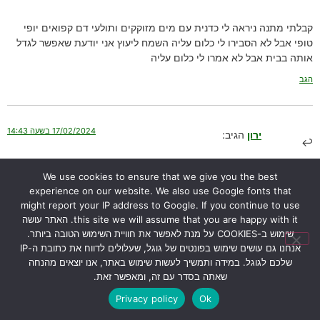
קבלתי מתנה ניראה לי כדנית עם מים מזוקקים ותולעי דם קפואים יופי
טופי אבל לא הסבירו לי כלום עליה השמח ליעוץ אני יודעת שאפשר לגדל
אותה בבית אבל לא אמרו לי כלום עליה
הגב
17/02/2024 בשעה 14:43
ירון
הגיב:
שלום יפית,
We use cookies to ensure that we give you the best
אני מזמין אותך ליצור איתי קשר דרך עמוד “
צור קשר
“.
experience on our website. We also use Google fonts that
תשלחי לי את מספר הטלפון שלך ואחזור אליך.
might report your IP address to Google. If you continue to use
תוכלי גם לקפוץ לבקר אותי ולראות איך אני מגדל את הכדניות אצלי
this site we will assume that you are happy with it. האתר עושה
שימוש ב-COOKIES על מנת לאפשר את חוויית השימוש הטובה ביותר.
בבית.
אנחנו גם עושים שימוש בפונטים של גוגל, שעלולים לדווח את כתובת ה-IP
בהצלחה,
שלכם לגוגל. במידה ותמשיך לעשות שימוש באתר, אנו יוצאים מהנחה
ירון
שאתה בסדר עם זה, ומאפשר זאת.
הגב
Privacy policy
Ok