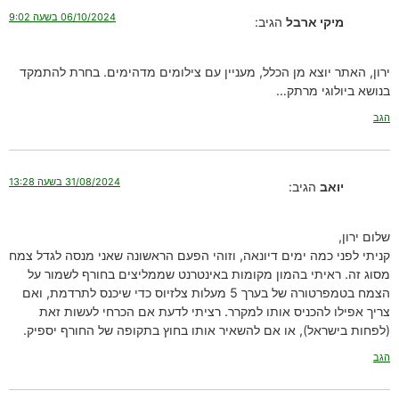
06/10/2024 בשעה 9:02
מיקי ארבל
הגיב:
ירון, האתר יוצא מן הכלל, מעניין עם צילומים מדהימים. בחרת להתמקד
בנושא ביולוגי מרתק…
הגב
31/08/2024 בשעה 13:28
יואב
הגיב:
שלום ירון,
קניתי לפני כמה ימים דיונאה, וזוהי הפעם הראשונה שאני מנסה לגדל צמח
מסוג זה. ראיתי בהמון מקומות באינטרנט שממליצים בחורף לשמור על
הצמח בטמפרטורה של בערך 5 מעלות צלזיוס כדי שיכנס לתרדמת, ואם
צריך אפילו להכניס אותו למקרר. רציתי לדעת אם הכרחי לעשות זאת
(לפחות בישראל), או אם להשאיר אותו בחוץ בתקופה של החורף יספיק.
הגב