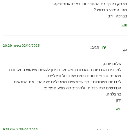
מרתק כל כך גם ההסבר ובוודאי האסתטיקה .
מהו המצע הדרוש ?
בברכה יורם
הגב
02/10/2025 בשעה 20:29
ירון
הגיב:
שלום יורם,
למרבית הכדניות הנמכרות במשתלות ניתן לעשות שימוש בתערובת
צמחים טורפים סטנדרטית של כבול ופרלייט.
לכדניות מיוחדות יותר שרוכשים ממגדלים יש להבין את התנאים
הנדרשים לכל כדנית, ולהרכיב לה מצע ספציפי.
בהצלחה,
ירון
הגב
29/06/2025 בשעה 9:19