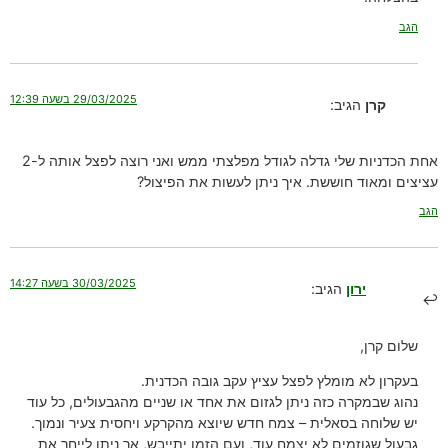
הגב
29/03/2025 בשעה 12:39
קרן
הגיב:
אחת הכדניות שלי גדלה לגודל מפלצתי ממש ואני רוצה לפצל אותה ל-2
עציצים ומאוד חוששת. איך ניתן לעשות את הפיצול?
הגב
30/03/2025 בשעה 14:27
ירון
הגיב:
שלום קרן,
בעקרון לא מומלץ לפצל עציץ עקב גובה הכדנית.
נהוג שבמקרה כזה ניתן לגזום את אחד או שניים מהגבעולים, כל עוד
יש שלוחה בסאלית – צמח חדש שיוצא מהקרקע ויחסית צעיר ונמוך.
גבעול שגוזמים לא יצמח עוד, ועם הזמן יתייבש, אך ניתן לייחר את