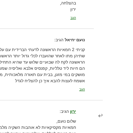
בהצלחה,
ירון
הגב
נועם יחיאל
הגיב:
קניתי 2 חמאיות הראשונה לדעתי הברידית עם עלים ארוכים ופריחה נון סטופ, השניה weser.
שתיהן מתו לאחר שהועברו לכלי גדול יותר הראשונה נשתלה בכבול נקי והשניה תערובת
הראשונה לקח לה שבועיים שלוש עד שהיא התחילה
הם חיות ליד טלליות, קפנסיס אלבא ואליסיה שמש
מושקים במי מזגן, בבית עם תאורה מלאכותית, מעלו
אשמח לעצות להבא איך כן להצליח לגדל
הגב
ירון
הגיב:
שלום נועם,
חמאיות מקסיקאיות לא אוהבות השקיה מלמעל