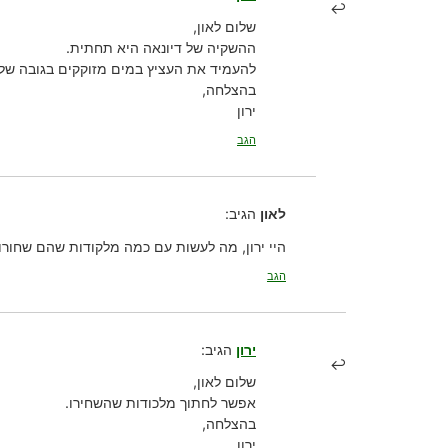
שלום לאון,
ההשקיה של דיונאה היא תחתית.
להעמיד את העציץ במים מזוקקים בגובה של 1-2 ס”מ, ולמלא כשהמים התאדו
בהצלחה,
ירון
הגב
לאון
הגיב:
היי ירון, מה לעשות עם כמה מלקודות שהם שחורו
הגב
ירון
הגיב:
שלום לאון,
אפשר לחתוך מלכודות שהשחירו.
בהצלחה,
ירון