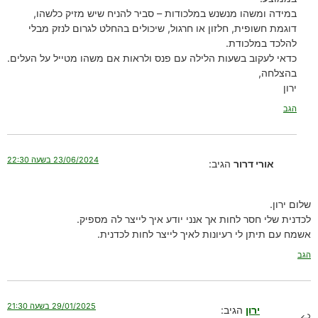
במידה ומשהו מנשנש במלכודות – סביר להניח שיש מזיק כלשהו,
דוגמת חשופית, חלזון או חרגול, שיכולים בהחלט לגרום לנזק מבלי
להלכד במלכודת.
כדאי לעקוב בשעות הלילה עם פנס ולראות אם משהו מטייל על העלים.
בהצלחה,
ירון
הגב
23/06/2024 בשעה 22:30
אורי דרור
הגיב:
שלום ירון.
לכדנית שלי חסר לחות אך אנני יודע איך לייצר לה מספיק.
אשמח עם תיתן לי רעיונות לאיך לייצר לחות לכדנית.
הגב
29/01/2025 בשעה 21:30
ירון
הגיב: