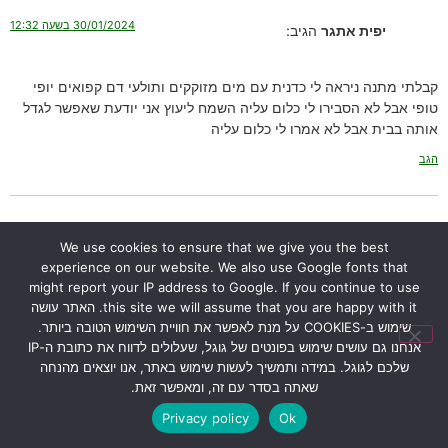
30/01/2024 בשעה 12:32
יפית אתגר
הגיב:
קבלתי מתנה ניראה לי כדנית עם מים מזוקקים ותולעי דם קפואים יופי
טופי אבל לא הסבירו לי כלום עליה השמח ליעוץ אני יודעת שאפשר לגדל
אותה בבית אבל לא אמרו לי כלום עליה
הגב
17/02/2024 בשעה 14:43
ירון
הגיב:
We use cookies to ensure that we give you the best
experience on our website. We also use Google fonts that
might report your IP address to Google. If you continue to use
שלום יפית,
this site we will assume that you are happy with it. האתר עושה
אני מזמין אותך ליצור איתי קשר דרך עמוד “
צור קשר
“.
שימוש ב-COOKIES על מנת לאפשר את חוויית השימוש הטובה ביותר.
תשלחי לי את מספר הטלפון שלך ואחזור אליך.
אנחנו גם עושים שימוש בפונטים של גוגל, שעלולים לדווח את כתובת ה-IP
תוכלי גם לקפוץ לבקר אותי ולראות איך אני מגדל את הכדניות אצלי
שלכם לגוגל. במידה ותמשיך לעשות שימוש באתר, אנו יוצאים מהנחה
בבית.
שאתה בסדר עם זה, ומאפשר זאת.
בהצלחה,
Privacy policy
Ok
ירון