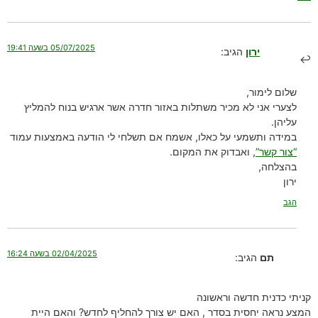
05/07/2025 בשעה 19:41
ירון
הגיב:
שלום לימור,
לצערי אני לא מכיר משתלות באזור חדרה אשר ארגיש בנוח להמליץ
עליהן.
במידה ותשמעי על כאלו, אשמח אם תשלחי לי הודעה באמצעות עמוד
“צור קשר”
, ואבדוק את המקום.
בהצלחה,
ירון
הגב
02/04/2025 בשעה 16:24
תם
הגיב:
קניתי כדנית חדשה וראשונה
המצע נראה יחסית בסדר , האם יש צורך להחליף לחדש? והאם היית