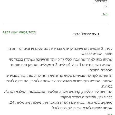
בהצלחה,
ירון
הגב
09/08/2025 בשעה 23:28
נועם יחיאל
הגיב:
קניתי 2 חמאיות הראשונה לדעתי הברידית עם עלים ארוכים ופריחה נון
סטופ, השניה weser.
שתיהן מתו לאחר שהועברו לכלי גדול יותר הראשונה נשתלה בכבול נקי
והשניה תערובת יחס 1 כבול 1פרלייט 2 ורמקולייט, שתיהן נהיו חומות
מבפנים החוצה.
הראשונה לקח לה שבועיים שלוש עד שהיא התחילה למות ועוד כשבוע עד
שמתה, השנייה תוך כשבוע מההעברה עד שמתה לגמרי, התפרקה לגמרי
בנגיעה.
הם חיות ליד טלליות, קפנסיס אלבא ואליסיה שמשגשגות, האלבא נשתלה
בכבול נקי, והאליסיה בעציץ המקורי.
מושקים במי מזגן, בבית עם תאורה מלאכותית, מעלות מינימליות 24.
אשמח לעצות להבא איך כן להצליח לגדל