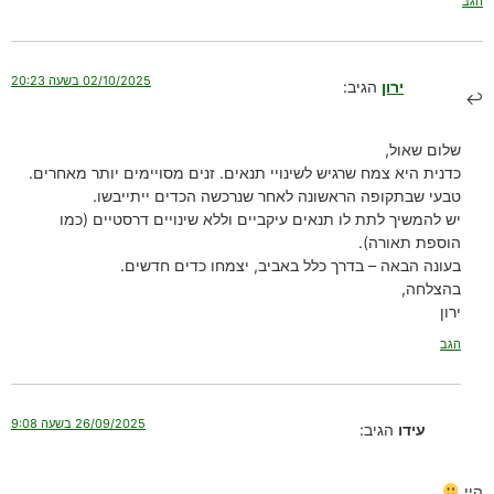
הגב
02/10/2025 בשעה 20:23
ירון
הגיב:
שלום שאול,
כדנית היא צמח שרגיש לשינויי תנאים. זנים מסויימים יותר מאחרים.
טבעי שבתקופה הראשונה לאחר שנרכשה הכדים ייתייבשו.
יש להמשיך לתת לו תנאים עיקביים וללא שינויים דרסטיים (כמו
הוספת תאורה).
בעונה הבאה – בדרך כלל באביב, יצמחו כדים חדשים.
בהצלחה,
ירון
הגב
26/09/2025 בשעה 9:08
עידו
הגיב:
היי