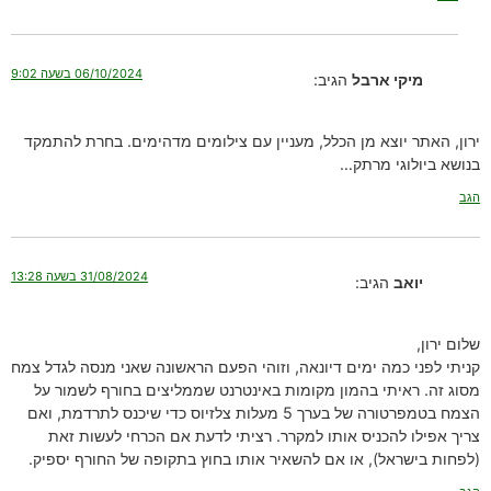
06/10/2024 בשעה 9:02
מיקי ארבל
הגיב:
ירון, האתר יוצא מן הכלל, מעניין עם צילומים מדהימים. בחרת להתמקד
בנושא ביולוגי מרתק…
הגב
31/08/2024 בשעה 13:28
יואב
הגיב:
שלום ירון,
קניתי לפני כמה ימים דיונאה, וזוהי הפעם הראשונה שאני מנסה לגדל צמח
מסוג זה. ראיתי בהמון מקומות באינטרנט שממליצים בחורף לשמור על
הצמח בטמפרטורה של בערך 5 מעלות צלזיוס כדי שיכנס לתרדמת, ואם
צריך אפילו להכניס אותו למקרר. רציתי לדעת אם הכרחי לעשות זאת
(לפחות בישראל), או אם להשאיר אותו בחוץ בתקופה של החורף יספיק.