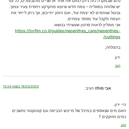
נהוג שבמקרה כזה ניתן לגזום את אחד או שניים מהגבעולים, כל עוד
יש שלוחה בסאלית – צמח חדש שיוצא מהקרקע ויחסית צעיר ונמוך.
גבעול שגוזמים לא יצמח עוד, ועם הזמן יתייבש, אך ניתן לייחר את
הצמח ולקבל עוד מספר צמחים.
אני ממליץ לראות סרטון שעשיתי בנושא:
https://torfim.co.il/guides/nepenthes_care/nepenthes-
cuttings/
בהצלחה,
ירון
הגב
16/03/2025 בשעה 13:24
אבי מולה
הגיב:
היי ירון.
האם מים שנאספים במיכל של מייבש הכביסה עם קונווקטור נחשבים
כמים מזוקקים ?
הגב