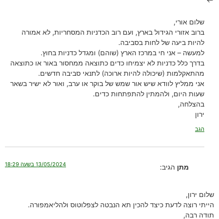
שלום אורי,
ברוב אזורי הגידול בארץ, ועם רוב הכדניות המסחריות, לא אמורה
להיות ביעה של לחות בסביבה.
למעשה – אני חי במרכז הארץ (שוהם) ומגדל כדניות בחוץ.
בדרך כלל כדניות לא יצמיחו כדים כתוצאה ממחסור באור או כתוצאה
מהתאקלמות (שיכולה להיות ארוכה) לתנאי סביבה חדשים.
אני ממליץ לוודא שיש אור שמש של בוקר או ערב, ואור לא ישיר בשאר
שעות היום, ולהמתין להתפתחות כדים.
בהצלחה,
ירון
הגב
13/05/2024 בשעה 18:29
מתן
הגיב:
שלום ירון,
הייתי רוצה לדעת כיצד להכין תא הנבטה לצפלוטוס ולהליאמפורה.
תודה רבה,