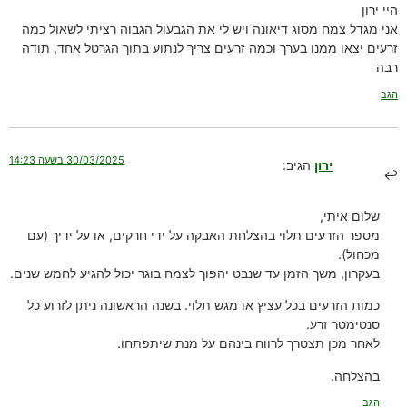
היי ירון
אני מגדל צמח מסוג דיאונה ויש לי את הגבעול הגבוה רציתי לשאול כמה
זרעים יצאו ממנו בערך וכמה זרעים צריך לנתוע בתוך הגרטל אחד, תודה
רבה
הגב
30/03/2025 בשעה 14:23
ירון
הגיב:
שלום איתי,
מספר הזרעים תלוי בהצלחת האבקה על ידי חרקים, או על ידיך (עם
מכחול).
בעקרון, משך הזמן עד שנבט יהפוך לצמח בוגר יכול להגיע לחמש שנים.
כמות הזרעים בכל עציץ או מגש תלוי. בשנה הראשונה ניתן לזרוע כל
סנטימטר זרע.
לאחר מכן תצטרך לרווח בינהם על מנת שיתפתחו.
בהצלחה.
הגב