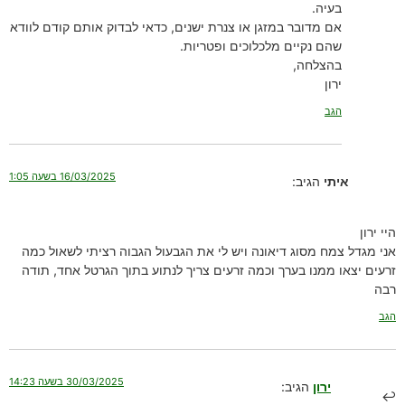
בעיה.
אם מדובר במזגן או צנרת ישנים, כדאי לבדוק אותם קודם לוודא
שהם נקיים מלכלוכים ופטריות.
בהצלחה,
ירון
הגב
16/03/2025 בשעה 1:05
איתי
הגיב:
היי ירון
אני מגדל צמח מסוג דיאונה ויש לי את הגבעול הגבוה רציתי לשאול כמה
זרעים יצאו ממנו בערך וכמה זרעים צריך לנתוע בתוך הגרטל אחד, תודה
רבה
הגב
30/03/2025 בשעה 14:23
ירון
הגיב: