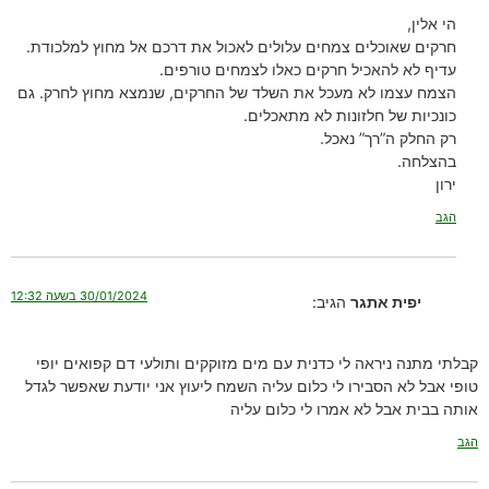
הי אלין,
חרקים שאוכלים צמחים עלולים לאכול את דרכם אל מחוץ למלכודת.
עדיף לא להאכיל חרקים כאלו לצמחים טורפים.
הצמח עצמו לא מעכל את השלד של החרקים, שנמצא מחוץ לחרק. גם
כונכיות של חלזונות לא מתאכלים.
רק החלק ה”רך” נאכל.
בהצלחה.
ירון
הגב
30/01/2024 בשעה 12:32
יפית אתגר
הגיב:
קבלתי מתנה ניראה לי כדנית עם מים מזוקקים ותולעי דם קפואים יופי
טופי אבל לא הסבירו לי כלום עליה השמח ליעוץ אני יודעת שאפשר לגדל
אותה בבית אבל לא אמרו לי כלום עליה
הגב