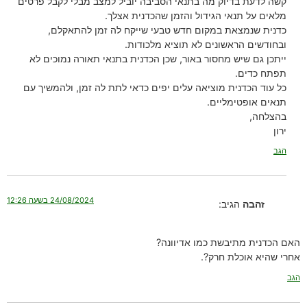
קשה לדעת בדיוק מה בתנאי הסביבה יוביל למצב מבלי לקבל פרטים
מלאים על תנאי הגידול והזמן שהכדנית אצלך.
כדנית שנמצאת במקום חדש טבעי שייקח לה זמן להתאקלם,
ובחודשים הראשונים לא תוציא מלכודות.
ייתכן גם שיש מחסור באור, שכן הכדנית בתנאי תאורה נמוכים לא
תפתח כדים.
כל עוד הכדנית מוציאה עלים יפים כדאי לתת לה זמן, ולהמשיך עם
תנאים אופטימליים.
בהצלחה,
ירון
הגב
24/08/2024 בשעה 12:26
זהבה
הגיב:
האם הכדנית מתיבשת כמו אדיוונה?
אחרי שהיא אוכלת חרק?.
הגב