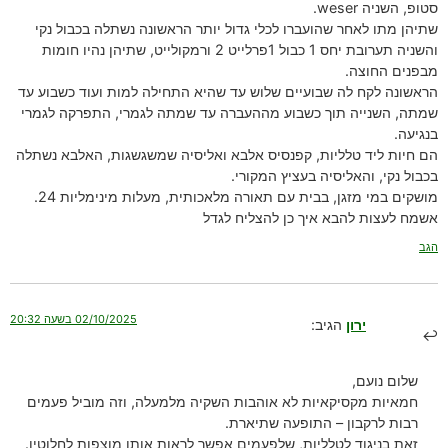
סטופ, השניה weser.
שתיהן מתו לאחר שהועברו לכלי גדול יותר הראשונה נשתלה בכבול נקי
והשניה תערובת יחס 1 כבול 1פרלייט 2 ורמקולייט, שתיהן נהיו חומות
מבפנים החוצה.
הראשונה לקח לה שבועיים שלוש עד שהיא התחילה למות ועוד כשבוע עד
שמתה, השנייה תוך כשבוע מההעברה עד שמתה לגמרי, התפרקה לגמרי
בנגיעה.
הם חיות ליד טלליות, קפנסיס אלבא ואליסיה שמשגשגות, האלבא נשתלה
בכבול נקי, והאליסיה בעציץ המקורי.
מושקים במי מזגן, בבית עם תאורה מלאכותית, מעלות מינימליות 24.
אשמח לעצות להבא איך כן להצליח לגדל
הגב
02/10/2025 בשעה 20:32
ירון
הגיב:
שלום נועם,
חמאיות מקסיקאיות לא אוהבות השקיה מלמעלה, וזה מוביל פעמים
רבות לרקבון – התופעה שתיארת.
זאת בניגוד לטלליות, שלפעמים אפשר לראות אותן מוצפות לחלוטין.