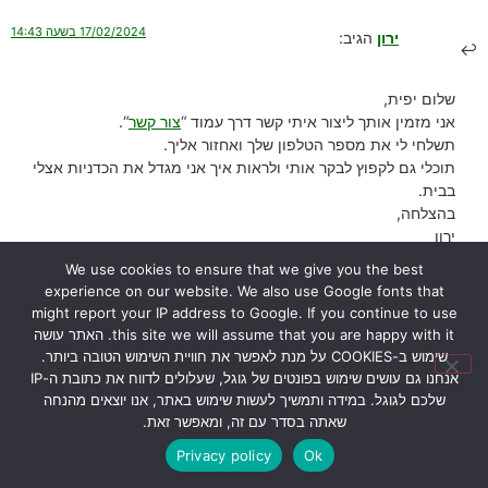
17/02/2024 בשעה 14:43
ירון
הגיב:
שלום יפית,
אני מזמין אותך ליצור איתי קשר דרך עמוד “
צור קשר
“.
תשלחי לי את מספר הטלפון שלך ואחזור אליך.
תוכלי גם לקפוץ לבקר אותי ולראות איך אני מגדל את הכדניות אצלי
בבית.
בהצלחה,
ירון
We use cookies to ensure that we give you the best
הגב
experience on our website. We also use Google fonts that
might report your IP address to Google. If you continue to use
this site we will assume that you are happy with it. האתר עושה
26/01/2024 בשעה 12:52
אורי דרור
הגיב:
שימוש ב-COOKIES על מנת לאפשר את חוויית השימוש הטובה ביותר.
אנחנו גם עושים שימוש בפונטים של גוגל, שעלולים לדווח את כתובת ה-IP
שלכם לגוגל. במידה ותמשיך לעשות שימוש באתר, אנו יוצאים מהנחה
הי ירון הכדנית
שאתה בסדר עם זה, ומאפשר זאת.
שלי נראת טוב ומוציאה עלים חדשים, אבל בכל זאת הגבעול שעליו נוצרים
Privacy policy
Ok
הכדים משחיר, והעלה עצמו נראה טוב
מה עלי לעשות?