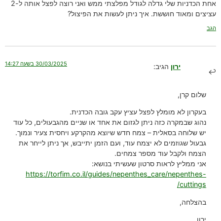
אחת הכדניות שלי גדלה לגודל מפלצתי ממש ואני רוצה לפצל אותה ל-2
עציצים ומאוד חוששת. איך ניתן לעשות את הפיצול?
הגב
30/03/2025 בשעה 14:27
ירון
הגיב:
שלום קרן,
בעקרון לא מומלץ לפצל עציץ עקב גובה הכדנית.
נהוג שבמקרה כזה ניתן לגזום את אחד או שניים מהגבעולים, כל עוד
יש שלוחה בסאלית – צמח חדש שיוצא מהקרקע ויחסית צעיר ונמוך.
גבעול שגוזמים לא יצמח עוד, ועם הזמן יתייבש, אך ניתן לייחר את
הצמח ולקבל עוד מספר צמחים.
אני ממליץ לראות סרטון שעשיתי בנושא:
https://torfim.co.il/guides/nepenthes_care/nepenthes-
cuttings/
בהצלחה,
ירון