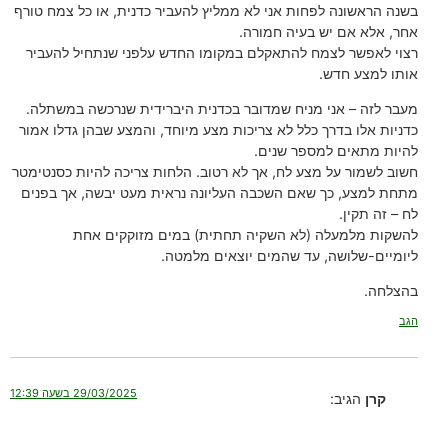
בשנה הראשונה לפחות אני לא ממליץ להעביר כדנית, או כל צמח טורף
אחר, אלא אם יש בעיה חמורה.
רצוי לאפשר לצמח להתאקלם במקומו החדש עלפני שנתחיל להעביר
אותו למצע חדש.
מעבר לזה – אני מניח שמדובר בכדנית היברידית שנרכשה במשתלה.
כדניות אלו בדרך כלל לא צריכות מצע מיוחד, והמצע שבהן גדלו אמור
להיות מתאים למספר שנים.
חשוב לשמור על מצע לח, אך לא רטוב. הלחות צריכה להיות כסנטימטר
מתחת למצע, כך שאם השכבה העליונה נראית מעט יבשה, אך בפנים
לח – זה תקין.
להשקות מלמעלה (לא השקיה תחתית) במים מזוקקים אחת
ליומיים-שלושה, עד שהמים יוצאים מלמטה.
בהצלחה.
הגב
29/03/2025 בשעה 12:39
קרן
הגיב: