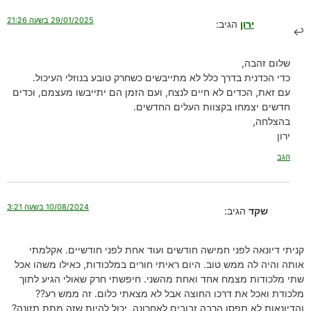
29/01/2025 בשעה 21:26
ירון
הגיב:
שלום זהבה,
כדי הכדנית בדרך כלל לא מתייבשים כשחרק טובע בנוזלי העיכול.
עם זאת, הכדים לא חיים לנצח, ועם הזמן הם יתייבשו מעצמם, וכדים
חדשים יצמחו בקצוות העלים החדשים.
בהצלחה,
ירון
הגב
10/08/2024 בשעה 3:21
שקד
הגיב:
קניתי דיונאה לפני חמישה חודשים ועוד אחת לפני חודשיים. אקלמתי
אותה והיה לה ממש טוב. היום ראיתי חורים במלכודות, כאילו משהו אכל
שתי מלכודות מצמח אחד ואחת מהשני. חיפשתי חרק שאולי הגיע לתוך
מלכודת ואכל את דרכו החוצה אבל לא מצאתי כלום. זה ממש רע??
והדיונאות לא תפסו הרבה זבובים לאחרונה, יכול להיות שזה מתת תזונה?