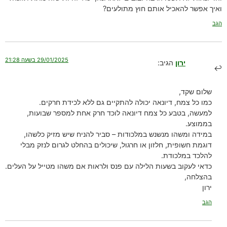
ואיך אפשר להאכיל אותם חוץ מתולעים?
הגב
29/01/2025 בשעה 21:28
ירון
הגיב:
שלום שקד,
כמו כל צמח, דיונאה יכולה להתקיים גם ללא לכידת חרקים.
למעשה, בטבע כל צמח דיונאה לוכד חרק אחת למספר שבועות,
בממוצע.
במידה ומשהו מנשנש במלכודות – סביר להניח שיש מזיק כלשהו,
דוגמת חשופית, חלזון או חרגול, שיכולים בהחלט לגרום לנזק מבלי
להלכד במלכודת.
כדאי לעקוב בשעות הלילה עם פנס ולראות אם משהו מטייל על העלים.
בהצלחה,
ירון
הגב