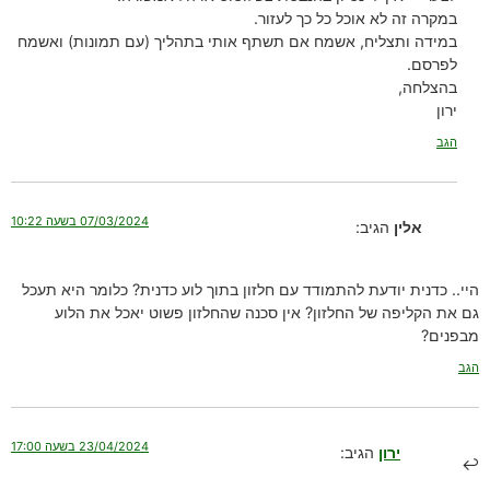
במקרה זה לא אוכל כל כך לעזור.
במידה ותצליח, אשמח אם תשתף אותי בתהליך (עם תמונות) ואשמח
לפרסם.
בהצלחה,
ירון
הגב
07/03/2024 בשעה 10:22
אלין
הגיב:
היי.. כדנית יודעת להתמודד עם חלזון בתוך לוע כדנית? כלומר היא תעכל
גם את הקליפה של החלזון? אין סכנה שהחלזון פשוט יאכל את הלוע
מבפנים?
הגב
23/04/2024 בשעה 17:00
ירון
הגיב: