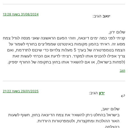
31/08/2024 בשעה 13:28
יואב
הגיב:
שלום ירון,
קניתי לפני כמה ימים דיונאה, וזוהי הפעם הראשונה שאני מנסה לגדל צמח
מסוג זה. ראיתי בהמון מקומות באינטרנט שממליצים בחורף לשמור על
הצמח בטמפרטורה של בערך 5 מעלות צלזיוס כדי שיכנס לתרדמת, ואם
צריך אפילו להכניס אותו למקרר. רציתי לדעת אם הכרחי לעשות זאת
(לפחות בישראל), או אם להשאיר אותו בחוץ בתקופה של החורף יספיק.
הגב
29/01/2025 בשעה 21:22
ירון
הגיב:
שלום יואב,
בישראל בהחלט ניתן להשאיר את צמח הדיונאה בחוץ, חשוף לשעות
האור ההולכות ומתקצרות, ולטמפרטורות היורדות.
בהצלחה,