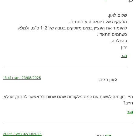
שלום לאון,
ההשקיה של דיונאה היא תחתית.
להעמיד את העציץ במים מזוקקים בגובה של 1-2 ס”מ, ולמלא
כשהמים התאדו.
בהצלחה,
ירון
הגב
23/08/2025 בשעה 13:41
לאון
הגיב:
היי ירון, מה לעשות עם כמה מלקודות שהם שחורות? אפשר לחתוך, או לא
חייב?
הגב
02/10/2025 בשעה 20:26
ירון
הגיב: