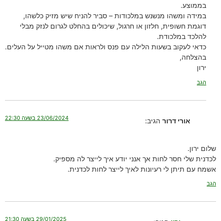
בממוצע.
במידה ומשהו מנשנש במלכודות – סביר להניח שיש מזיק כלשהו,
דוגמת חשופית, חלזון או חרגול, שיכולים בהחלט לגרום לנזק מבלי
להלכד במלכודת.
כדאי לעקוב בשעות הלילה עם פנס ולראות אם משהו מטייל על העלים.
בהצלחה,
ירון
הגב
23/06/2024 בשעה 22:30
אורי דרור
הגיב:
שלום ירון.
לכדנית שלי חסר לחות אך אנני יודע איך לייצר לה מספיק.
אשמח עם תיתן לי רעיונות לאיך לייצר לחות לכדנית.
הגב
29/01/2025 בשעה 21:30