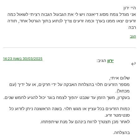
היי ירון
אני מגדל צמח מסוג דיאונה ויש לי את הגבעול הגבוה רציתי לשאול כמה
זרעים יצאו ממנו בערך וכמה זרעים צריך לנתוע בתוך הגרטל אחד, תודה
רבה
הגב
30/03/2025 בשעה 14:23
ירון
הגיב:
שלום איתי,
מספר הזרעים תלוי בהצלחת האבקה על ידי חרקים, או על ידיך (עם
מכחול).
בעקרון, משך הזמן עד שנבט יהפוך לצמח בוגר יכול להגיע לחמש שנים.
כמות הזרעים בכל עציץ או מגש תלוי. בשנה הראשונה ניתן לזרוע כל
סנטימטר זרע.
לאחר מכן תצטרך לרווח בינהם על מנת שיתפתחו.
בהצלחה.