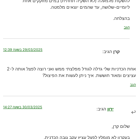
להשקות מלמעלה (לא השקיה תחתית) במים מזוקקים אחת
ליומיים-שלושה, עד שהמים יוצאים מלמטה.
בהצלחה.
הגב
29/03/2025 בשעה 12:39
קרן
הגיב:
אחת הכדניות שלי גדלה לגודל מפלצתי ממש ואני רוצה לפצל אותה ל-2
עציצים ומאוד חוששת. איך ניתן לעשות את הפיצול?
הגב
30/03/2025 בשעה 14:27
ירון
הגיב:
שלום קרן,
בעקרון לא מומלץ לפצל עציץ עקב גובה הכדנית.