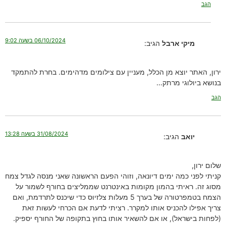
הגב
06/10/2024 בשעה 9:02
מיקי ארבל
הגיב:
ירון, האתר יוצא מן הכלל, מעניין עם צילומים מדהימים. בחרת להתמקד
בנושא ביולוגי מרתק…
הגב
31/08/2024 בשעה 13:28
יואב
הגיב:
שלום ירון,
קניתי לפני כמה ימים דיונאה, וזוהי הפעם הראשונה שאני מנסה לגדל צמח
מסוג זה. ראיתי בהמון מקומות באינטרנט שממליצים בחורף לשמור על
הצמח בטמפרטורה של בערך 5 מעלות צלזיוס כדי שיכנס לתרדמת, ואם
צריך אפילו להכניס אותו למקרר. רציתי לדעת אם הכרחי לעשות זאת
(לפחות בישראל), או אם להשאיר אותו בחוץ בתקופה של החורף יספיק.