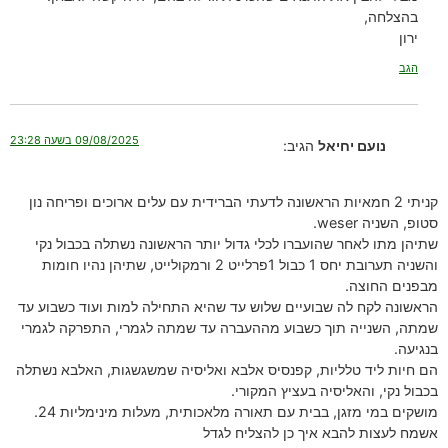
בהצלחה,
ירון
הגב
09/08/2025 בשעה 23:28
נועם יחיאל
הגיב:
קניתי 2 חמאיות הראשונה לדעתי הברידית עם עלים ארוכים ופריחה נון
סטופ, השניה weser.
שתיהן מתו לאחר שהועברו לכלי גדול יותר הראשונה נשתלה בכבול נקי
והשניה תערובת יחס 1 כבול 1פרלייט 2 ורמקולייט, שתיהן נהיו חומות
מבפנים החוצה.
הראשונה לקח לה שבועיים שלוש עד שהיא התחילה למות ועוד כשבוע עד
שמתה, השנייה תוך כשבוע מההעברה עד שמתה לגמרי, התפרקה לגמרי
בנגיעה.
הם חיות ליד טלליות, קפנסיס אלבא ואליסיה שמשגשגות, האלבא נשתלה
בכבול נקי, והאליסיה בעציץ המקורי.
מושקים במי מזגן, בבית עם תאורה מלאכותית, מעלות מינימליות 24.
אשמח לעצות להבא איך כן להצליח לגדל