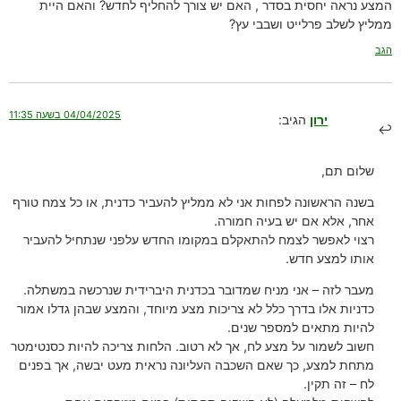
המצע נראה יחסית בסדר , האם יש צורך להחליף לחדש? והאם היית
ממליץ לשלב פרלייט ושבבי עץ?
הגב
04/04/2025 בשעה 11:35
ירון
הגיב:
שלום תם,
בשנה הראשונה לפחות אני לא ממליץ להעביר כדנית, או כל צמח טורף
אחר, אלא אם יש בעיה חמורה.
רצוי לאפשר לצמח להתאקלם במקומו החדש עלפני שנתחיל להעביר
אותו למצע חדש.
מעבר לזה – אני מניח שמדובר בכדנית היברידית שנרכשה במשתלה.
כדניות אלו בדרך כלל לא צריכות מצע מיוחד, והמצע שבהן גדלו אמור
להיות מתאים למספר שנים.
חשוב לשמור על מצע לח, אך לא רטוב. הלחות צריכה להיות כסנטימטר
מתחת למצע, כך שאם השכבה העליונה נראית מעט יבשה, אך בפנים
לח – זה תקין.