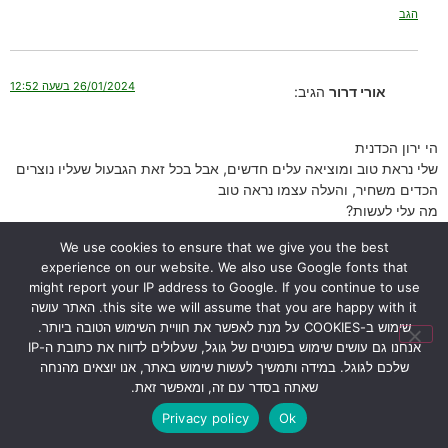
הגב
26/01/2024 בשעה 12:52
אורי דרור
הגיב:
הי ירון הכדנית
שלי נראת טוב ומוציאה עלים חדשים, אבל בכל זאת הגבעול שעליו נוצרים
הכדים משחיר, והעלה עצמו נראה טוב
מה עלי לעשות?
הגב
We use cookies to ensure that we give you the best
experience on our website. We also use Google fonts that
might report your IP address to Google. If you continue to use
this site we will assume that you are happy with it. האתר עושה
17/02/2024 בשעה 14:42
ירון
הגיב:
שימוש ב-COOKIES על מנת לאפשר את חוויית השימוש הטובה ביותר.
אנחנו גם עושים שימוש בפונטים של גוגל, שעלולים לדווח את כתובת ה-IP
שלכם לגוגל. במידה ותמשיך לעשות שימוש באתר, אנו יוצאים מהנחה
שלום אורי,
שאתה בסדר עם זה, ומאפשר זאת.
ראיתי ששאלת שתי שאלות שקשורות אחת בשניה:
הכדנית שלי גדלה טוב אבל הגבעולים שיוצאים מהעלים הקצה שלהם
Privacy policy
Ok
מת – לא העלים עצמם. מה עושים?