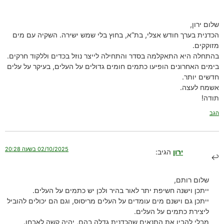
שלום ירון,
הכדנית בערך חודש אצלי, בת”א, בחוץ בלי שמש ישירה. השקיה עם מים
מזוקקים.
בהתחלה היא התאקלמה בסדר והתחילה לייצר נוזל בכדים וללקוד חרקים.
בימים האחרונים הופיעו כתמים חומים גדולים על העלים, בעיקר על עלים
חדשים יותר.
אשמח לעצה.
תודה!
הגב
02/10/2025 בשעה 20:28
ירון
הגיב:
שלום רותם,
ייתכן וישנה חשיפת יתר לאור בהיר ולכן יש כתמים על העלים.
ייתכן גם וישנם מים עומדים על העלים מריסוס, וגם הם יכולים להוביל
ליצירת כתמים על העלים.
מבלי להבין את התנאים שהכדנית גדלה בהם, יהיה קשה לאבחן.