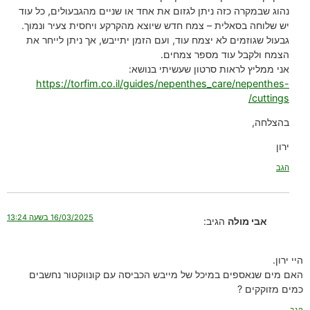
נהוג שבמקרה כזה ניתן לגזום את אחד או שניים מהגבעולים, כל עוד
יש שלוחה בסאלית – צמח חדש שיוצא מהקרקע ויחסית צעיר ונמוך.
גבעול שגוזמים לא יצמח עוד, ועם הזמן יתייבש, אך ניתן לייחר את
הצמח ולקבל עוד מספר צמחים.
אני ממליץ לראות סרטון שעשיתי בנושא:
https://torfim.co.il/guides/nepenthes_care/nepenthes-
cuttings/
בהצלחה,
ירון
הגב
16/03/2025 בשעה 13:24
אבי מולה
הגיב:
היי ירון.
האם מים שנאספים במיכל של מייבש הכביסה עם קונווקטור נחשבים
כמים מזוקקים ?
הגב