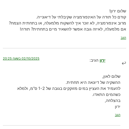
שלום ירון!
קודם כל תודה על האינפורמציה שקיבלתי על דיאונייה.
מרוב אינפורמציה, לא זוכר איך להשקות מלמעלה, או בתחתית הצמח?
אם מלמעלה, לאיזה גובה אפשר להשאיר מיים בתחתית? תודה!
הגב
02/10/2025 בשעה 20:25
ירון
הגיב:
שלום לאון,
ההשקיה של דיונאה היא תחתית.
להעמיד את העציץ במים מזוקקים בגובה של 1-2 ס”מ, ולמלא
כשהמים התאדו.
בהצלחה,
ירון
הגב