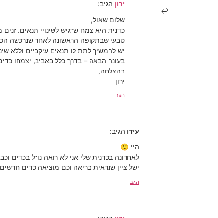
ירון
הגיב:
שלום שאול,
כדנית היא צמח שרגיש לשינויי תנאים. זנים 
טבעי שבתקופה הראשונה לאחר שנרכשה הכדי
יש להמשיך לתת לו תנאים עיקביים וללא שינ
בעונה הבאה – בדרך כלל באביב, יצמחו כדים
בהצלחה,
ירון
הגב
עידו
הגיב:
היי 🙂
לאחרונה בכדנית שלי אני לא רואה נוזל בכדים וכב
ישל ציין שנראית בריאה וכם מוציאה כדים חדשים.
הגב
ירון
הגיב: