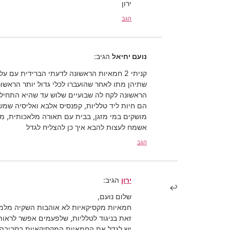
ירון
הגב
נועם יחיאל
הגיב:
קניתי 2 חמאיות הראשונה לדעתי הברידית עם עלים ארוכים ופריחה נון סטופ, השניה weser.
שתיהן מתו לאחר שהועברו לכלי גדול יותר הראשונה נשתלה בכבול נקי והשניה תערובת
הראשונה לקח לה שבועיים שלוש עד שהיא התחילה
הם חיות ליד טלליות, קפנסיס אלבא ואליסיה שמש
מושקים במי מזגן, בבית עם תאורה מלאכותית, מעלו
אשמח לעצות להבא איך כן להצליח לגדל
הגב
ירון
הגיב:
שלום נועם,
חמאיות מקסיקאיות לא אוהבות השקיה מלמעל
זאת בניגוד לטלליות, שלפעמים אפשר לראות 
יש לגדל את החמאיות המקסיקאיות בסביבה לחה של 60% לחות לפחות, אך לל