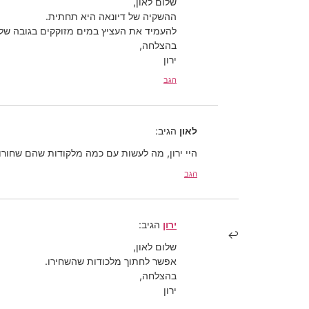
שלום לאון,
ההשקיה של דיונאה היא תחתית.
להעמיד את העציץ במים מזוקקים בגובה של 1-2 ס”מ, ולמלא כשהמים התאדו
בהצלחה,
ירון
הגב
לאון
הגיב:
היי ירון, מה לעשות עם כמה מלקודות שהם שחורו
הגב
ירון
הגיב:
שלום לאון,
אפשר לחתוך מלכודות שהשחירו.
בהצלחה,
ירון