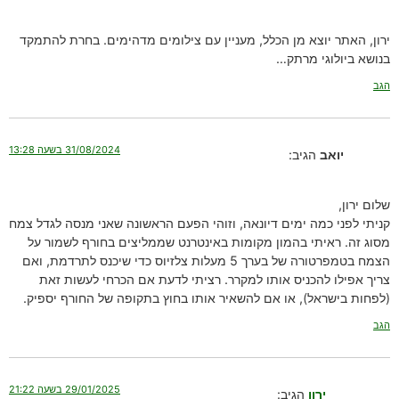
ירון, האתר יוצא מן הכלל, מעניין עם צילומים מדהימים. בחרת להתמקד
בנושא ביולוגי מרתק…
הגב
31/08/2024 בשעה 13:28
יואב
הגיב:
שלום ירון,
קניתי לפני כמה ימים דיונאה, וזוהי הפעם הראשונה שאני מנסה לגדל צמח
מסוג זה. ראיתי בהמון מקומות באינטרנט שממליצים בחורף לשמור על
הצמח בטמפרטורה של בערך 5 מעלות צלזיוס כדי שיכנס לתרדמת, ואם
צריך אפילו להכניס אותו למקרר. רציתי לדעת אם הכרחי לעשות זאת
(לפחות בישראל), או אם להשאיר אותו בחוץ בתקופה של החורף יספיק.
הגב
29/01/2025 בשעה 21:22
ירון
הגיב: