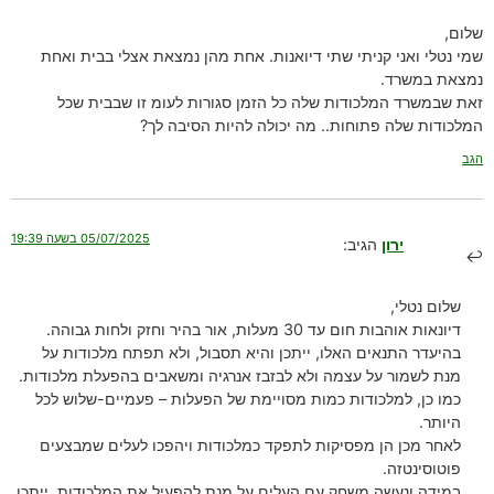
שלום,
שמי נטלי ואני קניתי שתי דיואנות. אחת מהן נמצאת אצלי בבית ואחת
נמצאת במשרד.
זאת שבמשרד המלכודות שלה כל הזמן סגורות לעומ זו שבבית שכל
המלכודות שלה פתוחות.. מה יכולה להיות הסיבה לך?
הגב
05/07/2025 בשעה 19:39
ירון
הגיב:
שלום נטלי,
דיונאות אוהבות חום עד 30 מעלות, אור בהיר וחזק ולחות גבוהה.
בהיעדר התנאים האלו, ייתכן והיא תסבול, ולא תפתח מלכודות על
מנת לשמור על עצמה ולא לבזבז אנרגיה ומשאבים בהפעלת מלכודות.
כמו כן, למלכודות כמות מסויימת של הפעלות – פעמיים-שלוש לכל
היותר.
לאחר מכן הן מפסיקות לתפקד כמלכודות ויהפכו לעלים שמבצעים
פוטוסינטזה.
במידה ונעשה משחק עם העלים על מנת להפעיל את המלכודות, ייתכן