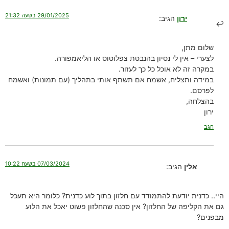
29/01/2025 בשעה 21:32
ירון
הגיב:
שלום מתן,
לצערי – אין לי נסיון בהנבטת צפלוטוס או הליאמפורה.
במקרה זה לא אוכל כל כך לעזור.
במידה ותצליח, אשמח אם תשתף אותי בתהליך (עם תמונות) ואשמח
לפרסם.
בהצלחה,
ירון
הגב
07/03/2024 בשעה 10:22
אלין
הגיב:
היי.. כדנית יודעת להתמודד עם חלזון בתוך לוע כדנית? כלומר היא תעכל
גם את הקליפה של החלזון? אין סכנה שהחלזון פשוט יאכל את הלוע
מבפנים?