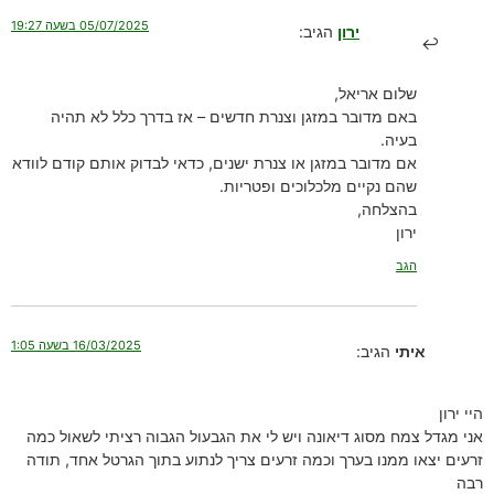
05/07/2025 בשעה 19:27
ירון
הגיב:
שלום אריאל,
באם מדובר במזגן וצנרת חדשים – אז בדרך כלל לא תהיה
בעיה.
אם מדובר במזגן או צנרת ישנים, כדאי לבדוק אותם קודם לוודא
שהם נקיים מלכלוכים ופטריות.
בהצלחה,
ירון
הגב
16/03/2025 בשעה 1:05
איתי
הגיב:
היי ירון
אני מגדל צמח מסוג דיאונה ויש לי את הגבעול הגבוה רציתי לשאול כמה
זרעים יצאו ממנו בערך וכמה זרעים צריך לנתוע בתוך הגרטל אחד, תודה
רבה