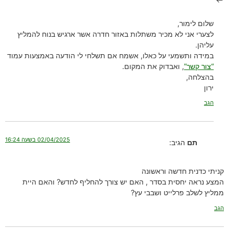
שלום לימור,
לצערי אני לא מכיר משתלות באזור חדרה אשר ארגיש בנוח להמליץ
עליהן.
במידה ותשמעי על כאלו, אשמח אם תשלחי לי הודעה באמצעות עמוד
“צור קשר”
, ואבדוק את המקום.
בהצלחה,
ירון
הגב
02/04/2025 בשעה 16:24
תם
הגיב:
קניתי כדנית חדשה וראשונה
המצע נראה יחסית בסדר , האם יש צורך להחליף לחדש? והאם היית
ממליץ לשלב פרלייט ושבבי עץ?
הגב