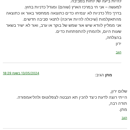
להיות ביעה של לחות בסביבה.
למעשה – אני חי במרכז הארץ (שוהם) ומגדל כדניות בחוץ.
בדרך כלל כדניות לא יצמיחו כדים כתוצאה ממחסור באור או כתוצאה
מהתאקלמות (שיכולה להיות ארוכה) לתנאי סביבה חדשים.
אני ממליץ לוודא שיש אור שמש של בוקר או ערב, ואור לא ישיר בשאר
שעות היום, ולהמתין להתפתחות כדים.
בהצלחה,
ירון
הגב
13/05/2024 בשעה 18:29
מתן
הגיב:
שלום ירון,
הייתי רוצה לדעת כיצד להכין תא הנבטה לצפלוטוס ולהליאמפורה.
תודה רבה,
מתן.
הגב