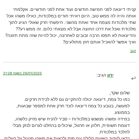
קניתי דיונאה לפני חמישה חודשים ועוד אחת לפני חודשיים. אקלמתי
אותה והיה לה ממש טוב. היום ראיתי חורים במלכודות, כאילו משהו אכל
שתי מלכודות מצמח אחד ואחת מהשני. חיפשתי חרק שאולי הגיע לתוך
מלכודת ואכל את דרכו החוצה אבל לא מצאתי כלום. זה ממש רע??
והדיונאות לא תפסו הרבה זבובים לאחרונה, יכול להיות שזה מתת תזונה?
ואיך אפשר להאכיל אותם חוץ מתולעים?
הגב
29/01/2025 בשעה 21:28
ירון
הגיב:
שלום שקד,
כמו כל צמח, דיונאה יכולה להתקיים גם ללא לכידת חרקים.
למעשה, בטבע כל צמח דיונאה לוכד חרק אחת למספר שבועות,
בממוצע.
במידה ומשהו מנשנש במלכודות – סביר להניח שיש מזיק כלשהו,
דוגמת חשופית, חלזון או חרגול, שיכולים בהחלט לגרום לנזק מבלי
להלכד במלכודת.
כדאי לעקוב בשעות הלילה עם פנס ולראות אם משהו מטייל על העלים.