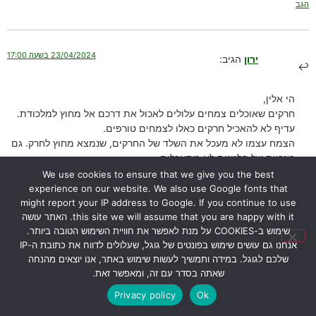
הגב
23/04/2024 בשעה 17:00
ירון
הגיב:
הי אלין,
חרקים שאוכלים צמחים עלולים לאכול את דרכם אל מחוץ למלכודת.
עדיף לא להאכיל חרקים כאלו לצמחים טורפים.
הצמח עצמו לא מעכל את השלד של החרקים, שנמצא מחוץ לחרק. גם
כונכיות של חלזונות לא מתאכלים.
רק החלק ה”רך” נאכל.
We use cookies to ensure that we give you the best
בהצלחה.
experience on our website. We also use Google fonts that
ירון
might report your IP address to Google. If you continue to use
this site we will assume that you are happy with it. האתר עושה
הגב
שימוש ב-COOKIES על מנת לאפשר את חוויית השימוש הטובה ביותר.
אנחנו גם עושים שימוש בפונטים של גוגל, שעלולים לדווח את כתובת ה-IP
שלכם לגוגל. במידה ותמשיך לעשות שימוש באתר, אנו יוצאים מהנחה
שאתה בסדר עם זה, ומאפשר זאת.
30/01/2024 בשעה 12:32
יפית אתגר
הגיב:
Privacy policy
Ok