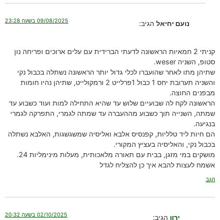
09/08/2025 בשעה 23:28
נועם יחיאל
הגיב:
קניתי 2 חמאיות הראשונה לדעתי הברידית עם עלים ארוכים ופריחה נון
סטופ, השניה weser.
שתיהן מתו לאחר שהועברו לכלי גדול יותר הראשונה נשתלה בכבול נקי
והשניה תערובת יחס 1 כבול 1פרלייט 2 ורמקולייט, שתיהן נהיו חומות
מבפנים החוצה.
הראשונה לקח לה שבועיים שלוש עד שהיא התחילה למות ועוד כשבוע עד
שמתה, השנייה תוך כשבוע מההעברה עד שמתה לגמרי, התפרקה לגמרי
בנגיעה.
הם חיות ליד טלליות, קפנסיס אלבא ואליסיה שמשגשגות, האלבא נשתלה
בכבול נקי, והאליסיה בעציץ המקורי.
מושקים במי מזגן, בבית עם תאורה מלאכותית, מעלות מינימליות 24.
אשמח לעצות להבא איך כן להצליח לגדל
הגב
02/10/2025 בשעה 20:32
ירון
הגיב: