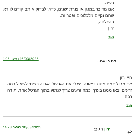
בעיה.
אם מדובר במזגן או צנרת ישנים, כדאי לבדוק אותם קודם לוודא
שהם נקיים מלכלוכים ופטריות.
בהצלחה,
ירון
הגב
16/03/2025 בשעה 1:05
איתי
הגיב:
היי ירון
אני מגדל צמח מסוג דיאונה ויש לי את הגבעול הגבוה רציתי לשאול כמה
זרעים יצאו ממנו בערך וכמה זרעים צריך לנתוע בתוך הגרטל אחד, תודה
רבה
הגב
30/03/2025 בשעה 14:23
ירון
הגיב: