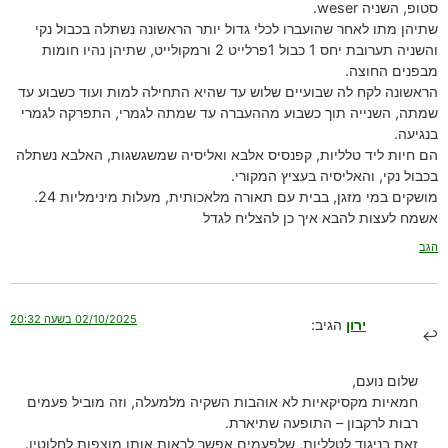
סטופ, השניה weser.
שתיהן מתו לאחר שהועברו לכלי גדול יותר הראשונה נשתלה בכבול נקי
והשניה תערובת יחס 1 כבול 1פרלייט 2 ורמקולייט, שתיהן נהיו חומות
מבפנים החוצה.
הראשונה לקח לה שבועיים שלוש עד שהיא התחילה למות ועוד כשבוע עד
שמתה, השנייה תוך כשבוע מההעברה עד שמתה לגמרי, התפרקה לגמרי
בנגיעה.
הם חיות ליד טלליות, קפנסיס אלבא ואליסיה שמשגשגות, האלבא נשתלה
בכבול נקי, והאליסיה בעציץ המקורי.
מושקים במי מזגן, בבית עם תאורה מלאכותית, מעלות מינימליות 24.
אשמח לעצות להבא איך כן להצליח לגדל
הגב
02/10/2025 בשעה 20:32
ירון
הגיב:
שלום נועם,
חמאיות מקסיקאיות לא אוהבות השקיה מלמעלה, וזה מוביל פעמים
רבות לרקבון – התופעה שתיארת.
זאת בניגוד לטלליות, שלפעמים אפשר לראות אותן מוצפות לחלוטין.