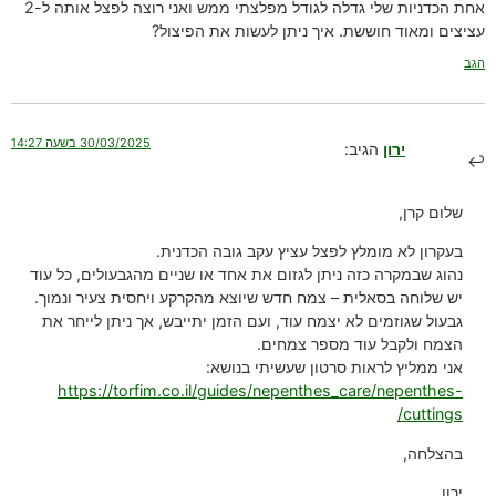
אחת הכדניות שלי גדלה לגודל מפלצתי ממש ואני רוצה לפצל אותה ל-2
עציצים ומאוד חוששת. איך ניתן לעשות את הפיצול?
הגב
30/03/2025 בשעה 14:27
ירון
הגיב:
שלום קרן,
בעקרון לא מומלץ לפצל עציץ עקב גובה הכדנית.
נהוג שבמקרה כזה ניתן לגזום את אחד או שניים מהגבעולים, כל עוד
יש שלוחה בסאלית – צמח חדש שיוצא מהקרקע ויחסית צעיר ונמוך.
גבעול שגוזמים לא יצמח עוד, ועם הזמן יתייבש, אך ניתן לייחר את
הצמח ולקבל עוד מספר צמחים.
אני ממליץ לראות סרטון שעשיתי בנושא:
https://torfim.co.il/guides/nepenthes_care/nepenthes-
cuttings/
בהצלחה,
ירון