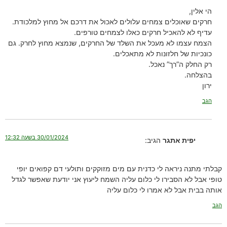
הי אלין,
חרקים שאוכלים צמחים עלולים לאכול את דרכם אל מחוץ למלכודת.
עדיף לא להאכיל חרקים כאלו לצמחים טורפים.
הצמח עצמו לא מעכל את השלד של החרקים, שנמצא מחוץ לחרק. גם
כונכיות של חלזונות לא מתאכלים.
רק החלק ה”רך” נאכל.
בהצלחה.
ירון
הגב
30/01/2024 בשעה 12:32
יפית אתגר
הגיב:
קבלתי מתנה ניראה לי כדנית עם מים מזוקקים ותולעי דם קפואים יופי
טופי אבל לא הסבירו לי כלום עליה השמח ליעוץ אני יודעת שאפשר לגדל
אותה בבית אבל לא אמרו לי כלום עליה
הגב