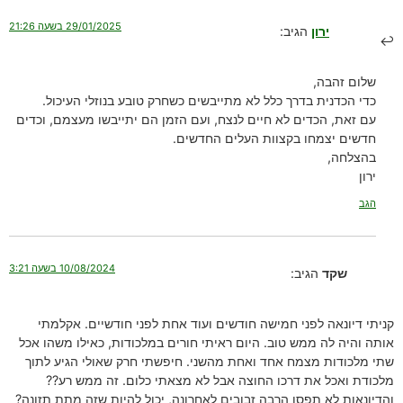
29/01/2025 בשעה 21:26
ירון
הגיב:
שלום זהבה,
כדי הכדנית בדרך כלל לא מתייבשים כשחרק טובע בנוזלי העיכול.
עם זאת, הכדים לא חיים לנצח, ועם הזמן הם יתייבשו מעצמם, וכדים
חדשים יצמחו בקצוות העלים החדשים.
בהצלחה,
ירון
הגב
10/08/2024 בשעה 3:21
שקד
הגיב:
קניתי דיונאה לפני חמישה חודשים ועוד אחת לפני חודשיים. אקלמתי
אותה והיה לה ממש טוב. היום ראיתי חורים במלכודות, כאילו משהו אכל
שתי מלכודות מצמח אחד ואחת מהשני. חיפשתי חרק שאולי הגיע לתוך
מלכודת ואכל את דרכו החוצה אבל לא מצאתי כלום. זה ממש רע??
והדיונאות לא תפסו הרבה זבובים לאחרונה, יכול להיות שזה מתת תזונה?