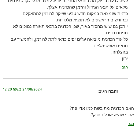
קשה לדעת בדיוק מה בתנאי הסביבה יוביל למצב מבלי לקבל פרטים
מלאים על תנאי הגידול והזמן שהכדנית אצלך.
כדנית שנמצאת במקום חדש טבעי שייקח לה זמן להתאקלם,
ובחודשים הראשונים לא תוציא מלכודות.
ייתכן גם שיש מחסור באור, שכן הכדנית בתנאי תאורה נמוכים לא
תפתח כדים.
כל עוד הכדנית מוציאה עלים יפים כדאי לתת לה זמן, ולהמשיך עם
תנאים אופטימליים.
בהצלחה,
ירון
הגב
24/08/2024 בשעה 12:26
זהבה
הגיב:
האם הכדנית מתיבשת כמו אדיוונה?
אחרי שהיא אוכלת חרק?.
הגב