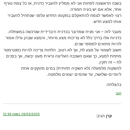
בשנה הראשונה לפחות אני לא ממליץ להעביר כדנית, או כל צמח טורף
אחר, אלא אם יש בעיה חמורה.
רצוי לאפשר לצמח להתאקלם במקומו החדש עלפני שנתחיל להעביר
אותו למצע חדש.
מעבר לזה – אני מניח שמדובר בכדנית היברידית שנרכשה במשתלה.
כדניות אלו בדרך כלל לא צריכות מצע מיוחד, והמצע שבהן גדלו אמור
להיות מתאים למספר שנים.
חשוב לשמור על מצע לח, אך לא רטוב. הלחות צריכה להיות כסנטימטר
מתחת למצע, כך שאם השכבה העליונה נראית מעט יבשה, אך בפנים
לח – זה תקין.
להשקות מלמעלה (לא השקיה תחתית) במים מזוקקים אחת
ליומיים-שלושה, עד שהמים יוצאים מלמטה.
בהצלחה.
הגב
29/03/2025 בשעה 12:39
קרן
הגיב: