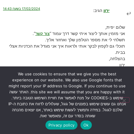
17/02/2024 בשעה 14:43
ירון
הגיב:
שלום יפית,
אני מזמין אותך ליצור איתי קשר דרך עמוד “
צור קשר
“.
תשלחי לי את מספר הטלפון שלך ואחזור אליך.
תוכלי גם לקפוץ לבקר אותי ולראות איך אני מגדל את הכדניות אצלי
בבית.
בהצלחה,
ירון
We use cookies to ensure that we give you the best
הגב
experience on our website. We also use Google fonts that
might report your IP address to Google. If you continue to use
this site we will assume that you are happy with it. האתר עושה
26/01/2024 בשעה 12:52
אורי דרור
הגיב:
שימוש ב-COOKIES על מנת לאפשר את חוויית השימוש הטובה ביותר.
אנחנו גם עושים שימוש בפונטים של גוגל, שעלולים לדווח את כתובת ה-IP
שלכם לגוגל. במידה ותמשיך לעשות שימוש באתר, אנו יוצאים מהנחה
הי ירון הכדנית
שאתה בסדר עם זה, ומאפשר זאת.
שלי נראת טוב ומוציאה עלים חדשים, אבל בכל זאת הגבעול שעליו נוצרים
Privacy policy
Ok
הכדים משחיר, והעלה עצמו נראה טוב
מה עלי לעשות?