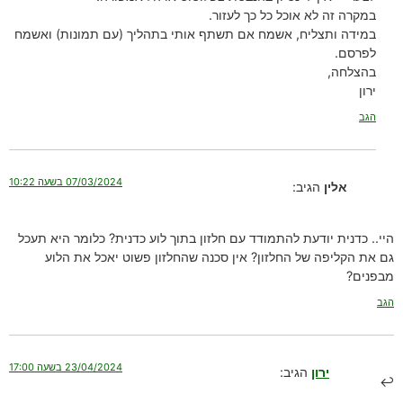
במקרה זה לא אוכל כל כך לעזור.
במידה ותצליח, אשמח אם תשתף אותי בתהליך (עם תמונות) ואשמח
לפרסם.
בהצלחה,
ירון
הגב
07/03/2024 בשעה 10:22
אלין
הגיב:
היי.. כדנית יודעת להתמודד עם חלזון בתוך לוע כדנית? כלומר היא תעכל
גם את הקליפה של החלזון? אין סכנה שהחלזון פשוט יאכל את הלוע
מבפנים?
הגב
23/04/2024 בשעה 17:00
ירון
הגיב: