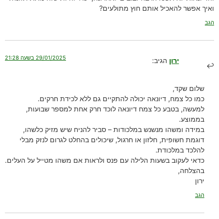
ואיך אפשר להאכיל אותם חוץ מתולעים?
הגב
29/01/2025 בשעה 21:28
ירון
הגיב:
שלום שקד,
כמו כל צמח, דיונאה יכולה להתקיים גם ללא לכידת חרקים.
למעשה, בטבע כל צמח דיונאה לוכד חרק אחת למספר שבועות,
בממוצע.
במידה ומשהו מנשנש במלכודות – סביר להניח שיש מזיק כלשהו,
דוגמת חשופית, חלזון או חרגול, שיכולים בהחלט לגרום לנזק מבלי
להלכד במלכודת.
כדאי לעקוב בשעות הלילה עם פנס ולראות אם משהו מטייל על העלים.
בהצלחה,
ירון
הגב