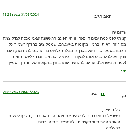
31/08/2024 בשעה 13:28
יואב
הגיב:
שלום ירון,
קניתי לפני כמה ימים דיונאה, וזוהי הפעם הראשונה שאני מנסה לגדל צמח
מסוג זה. ראיתי בהמון מקומות באינטרנט שממליצים בחורף לשמור על
הצמח בטמפרטורה של בערך 5 מעלות צלזיוס כדי שיכנס לתרדמת, ואם
צריך אפילו להכניס אותו למקרר. רציתי לדעת אם הכרחי לעשות זאת
(לפחות בישראל), או אם להשאיר אותו בחוץ בתקופה של החורף יספיק.
הגב
29/01/2025 בשעה 21:22
ירון
הגיב:
שלום יואב,
בישראל בהחלט ניתן להשאיר את צמח הדיונאה בחוץ, חשוף לשעות
האור ההולכות ומתקצרות, ולטמפרטורות היורדות.
בהצלחה,