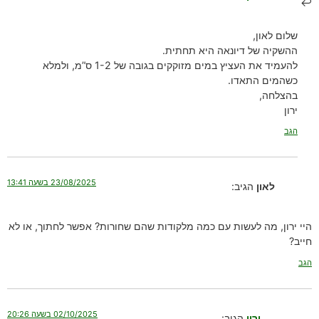
שלום לאון,
ההשקיה של דיונאה היא תחתית.
להעמיד את העציץ במים מזוקקים בגובה של 1-2 ס”מ, ולמלא
כשהמים התאדו.
בהצלחה,
ירון
הגב
23/08/2025 בשעה 13:41
לאון
הגיב:
היי ירון, מה לעשות עם כמה מלקודות שהם שחורות? אפשר לחתוך, או לא
חייב?
הגב
02/10/2025 בשעה 20:26
ירון
הגיב: