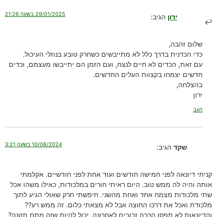
29/01/2025 בשעה 21:26
ירון
הגיב:
שלום זהבה,
כדי הכדנית בדרך כלל לא מתייבשים כשחרק טובע בנוזלי העיכול.
עם זאת, הכדים לא חיים לנצח, ועם הזמן הם יתייבשו מעצמם, וכדים
חדשים יצמחו בקצוות העלים החדשים.
בהצלחה,
ירון
הגב
10/08/2024 בשעה 3:21
שקד
הגיב:
קניתי דיונאה לפני חמישה חודשים ועוד אחת לפני חודשיים. אקלמתי
אותה והיה לה ממש טוב. היום ראיתי חורים במלכודות, כאילו משהו אכל
שתי מלכודות מצמח אחד ואחת מהשני. חיפשתי חרק שאולי הגיע לתוך
מלכודת ואכל את דרכו החוצה אבל לא מצאתי כלום. זה ממש רע??
והדיונאות לא תפסו הרבה זבובים לאחרונה, יכול להיות שזה מתת תזונה?