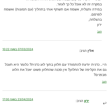
במקרה זה לא אוכל כל כך לעזור.
במידה ותצליח, אשמח אם תשתף אותי בתהליך (עם תמונות) ואשמח
לפרסם.
בהצלחה,
ירון
הגב
07/03/2024 בשעה 10:22
אלין
הגיב:
היי.. כדנית יודעת להתמודד עם חלזון בתוך לוע כדנית? כלומר היא תעכל
גם את הקליפה של החלזון? אין סכנה שהחלזון פשוט יאכל את הלוע
מבפנים?
הגב
23/04/2024 בשעה 17:00
ירון
הגיב: