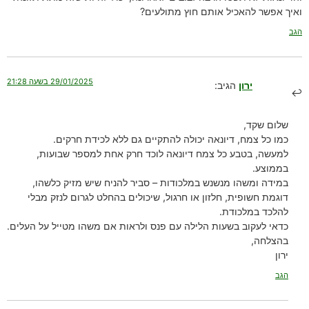
ואיך אפשר להאכיל אותם חוץ מתולעים?
הגב
29/01/2025 בשעה 21:28
ירון
הגיב:
שלום שקד,
כמו כל צמח, דיונאה יכולה להתקיים גם ללא לכידת חרקים.
למעשה, בטבע כל צמח דיונאה לוכד חרק אחת למספר שבועות,
בממוצע.
במידה ומשהו מנשנש במלכודות – סביר להניח שיש מזיק כלשהו,
דוגמת חשופית, חלזון או חרגול, שיכולים בהחלט לגרום לנזק מבלי
להלכד במלכודת.
כדאי לעקוב בשעות הלילה עם פנס ולראות אם משהו מטייל על העלים.
בהצלחה,
ירון
הגב