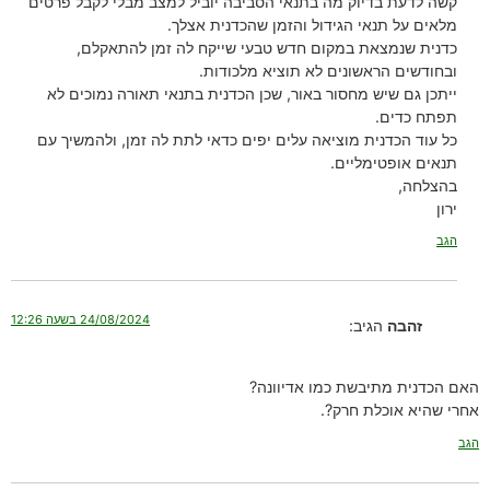
קשה לדעת בדיוק מה בתנאי הסביבה יוביל למצב מבלי לקבל פרטים
מלאים על תנאי הגידול והזמן שהכדנית אצלך.
כדנית שנמצאת במקום חדש טבעי שייקח לה זמן להתאקלם,
ובחודשים הראשונים לא תוציא מלכודות.
ייתכן גם שיש מחסור באור, שכן הכדנית בתנאי תאורה נמוכים לא
תפתח כדים.
כל עוד הכדנית מוציאה עלים יפים כדאי לתת לה זמן, ולהמשיך עם
תנאים אופטימליים.
בהצלחה,
ירון
הגב
24/08/2024 בשעה 12:26
זהבה
הגיב:
האם הכדנית מתיבשת כמו אדיוונה?
אחרי שהיא אוכלת חרק?.
הגב