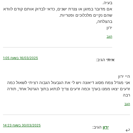
בעיה.
אם מדובר במזגן או צנרת ישנים, כדאי לבדוק אותם קודם לוודא
שהם נקיים מלכלוכים ופטריות.
בהצלחה,
ירון
הגב
16/03/2025 בשעה 1:05
איתי
הגיב:
היי ירון
אני מגדל צמח מסוג דיאונה ויש לי את הגבעול הגבוה רציתי לשאול כמה
זרעים יצאו ממנו בערך וכמה זרעים צריך לנתוע בתוך הגרטל אחד, תודה
רבה
הגב
30/03/2025 בשעה 14:23
ירון
הגיב: