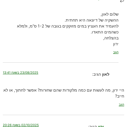
שלום לאון,
ההשקיה של דיונאה היא תחתית.
להעמיד את העציץ במים מזוקקים בגובה של 1-2 ס”מ, ולמלא
כשהמים התאדו.
בהצלחה,
ירון
הגב
23/08/2025 בשעה 13:41
לאון
הגיב:
היי ירון, מה לעשות עם כמה מלקודות שהם שחורות? אפשר לחתוך, או לא
חייב?
הגב
02/10/2025 בשעה 20:26
ירון
הגיב: