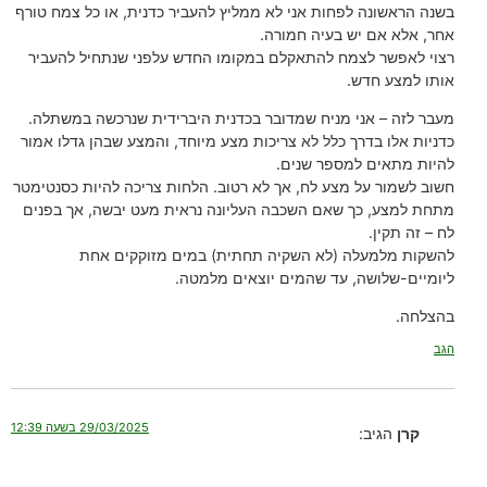
בשנה הראשונה לפחות אני לא ממליץ להעביר כדנית, או כל צמח טורף
אחר, אלא אם יש בעיה חמורה.
רצוי לאפשר לצמח להתאקלם במקומו החדש עלפני שנתחיל להעביר
אותו למצע חדש.
מעבר לזה – אני מניח שמדובר בכדנית היברידית שנרכשה במשתלה.
כדניות אלו בדרך כלל לא צריכות מצע מיוחד, והמצע שבהן גדלו אמור
להיות מתאים למספר שנים.
חשוב לשמור על מצע לח, אך לא רטוב. הלחות צריכה להיות כסנטימטר
מתחת למצע, כך שאם השכבה העליונה נראית מעט יבשה, אך בפנים
לח – זה תקין.
להשקות מלמעלה (לא השקיה תחתית) במים מזוקקים אחת
ליומיים-שלושה, עד שהמים יוצאים מלמטה.
בהצלחה.
הגב
29/03/2025 בשעה 12:39
קרן
הגיב: