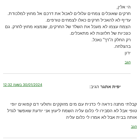
הי אלין,
חרקים שאוכלים צמחים עלולים לאכול את דרכם אל מחוץ למלכודת.
עדיף לא להאכיל חרקים כאלו לצמחים טורפים.
הצמח עצמו לא מעכל את השלד של החרקים, שנמצא מחוץ לחרק. גם
כונכיות של חלזונות לא מתאכלים.
רק החלק ה”רך” נאכל.
בהצלחה.
ירון
הגב
30/01/2024 בשעה 12:32
יפית אתגר
הגיב:
קבלתי מתנה ניראה לי כדנית עם מים מזוקקים ותולעי דם קפואים יופי
טופי אבל לא הסבירו לי כלום עליה השמח ליעוץ אני יודעת שאפשר לגדל
אותה בבית אבל לא אמרו לי כלום עליה
הגב