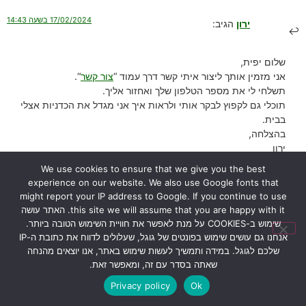
17/02/2024 בשעה 14:43
ירון
הגיב:
שלום יפית,
אני מזמין אותך ליצור איתי קשר דרך עמוד “
צור קשר
“.
תשלחי לי את מספר הטלפון שלך ואחזור אליך.
תוכלי גם לקפוץ לבקר אותי ולראות איך אני מגדל את הכדניות אצלי
בבית.
בהצלחה,
ירון
We use cookies to ensure that we give you the best
הגב
experience on our website. We also use Google fonts that
might report your IP address to Google. If you continue to use
this site we will assume that you are happy with it. האתר עושה
26/01/2024 בשעה 12:52
אורי דרור
הגיב:
שימוש ב-COOKIES על מנת לאפשר את חוויית השימוש הטובה ביותר.
אנחנו גם עושים שימוש בפונטים של גוגל, שעלולים לדווח את כתובת ה-IP
שלכם לגוגל. במידה ותמשיך לעשות שימוש באתר, אנו יוצאים מהנחה
הי ירון הכדנית
שאתה בסדר עם זה, ומאפשר זאת.
שלי נראת טוב ומוציאה עלים חדשים, אבל בכל זאת הגבעול שעליו נוצרים
Privacy policy
Ok
הכדים משחיר, והעלה עצמו נראה טוב
מה עלי לעשות?