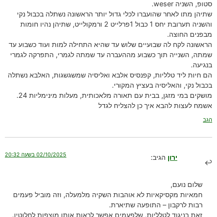
סטופ, השניה weser.
שתיהן מתו לאחר שהועברו לכלי גדול יותר הראשונה נשתלה בכבול נקי
והשניה תערובת יחס 1 כבול 1פרלייט 2 ורמקולייט, שתיהן נהיו חומות
מבפנים החוצה.
הראשונה לקח לה שבועיים שלוש עד שהיא התחילה למות ועוד כשבוע עד
שמתה, השנייה תוך כשבוע מההעברה עד שמתה לגמרי, התפרקה לגמרי
בנגיעה.
הם חיות ליד טלליות, קפנסיס אלבא ואליסיה שמשגשגות, האלבא נשתלה
בכבול נקי, והאליסיה בעציץ המקורי.
מושקים במי מזגן, בבית עם תאורה מלאכותית, מעלות מינימליות 24.
אשמח לעצות להבא איך כן להצליח לגדל
הגב
02/10/2025 בשעה 20:32
ירון
הגיב:
שלום נועם,
חמאיות מקסיקאיות לא אוהבות השקיה מלמעלה, וזה מוביל פעמים
רבות לרקבון – התופעה שתיארת.
זאת בניגוד לטלליות, שלפעמים אפשר לראות אותן מוצפות לחלוטין.