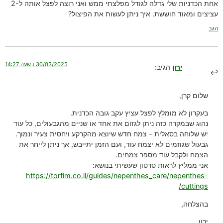
אחת הכדניות שלי גדלה לגודל מפלצתי ממש ואני רוצה לפצל אותה ל-2
עציצים ומאוד חוששת. איך ניתן לעשות את הפיצול?
הגב
30/03/2025 בשעה 14:27
ירון
הגיב:
שלום קרן,
בעקרון לא מומלץ לפצל עציץ עקב גובה הכדנית.
נהוג שבמקרה כזה ניתן לגזום את אחד או שניים מהגבעולים, כל עוד
יש שלוחה בסאלית – צמח חדש שיוצא מהקרקע ויחסית צעיר ונמוך.
גבעול שגוזמים לא יצמח עוד, ועם הזמן יתייבש, אך ניתן לייחר את
הצמח ולקבל עוד מספר צמחים.
אני ממליץ לראות סרטון שעשיתי בנושא:
https://torfim.co.il/guides/nepenthes_care/nepenthes-
cuttings/
בהצלחה,
ירון