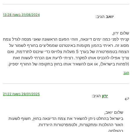
31/08/2024 בשעה 13:28
יואב
הגיב:
שלום ירון,
קניתי לפני כמה ימים דיונאה, וזוהי הפעם הראשונה שאני מנסה לגדל צמח
מסוג זה. ראיתי בהמון מקומות באינטרנט שממליצים בחורף לשמור על
הצמח בטמפרטורה של בערך 5 מעלות צלזיוס כדי שיכנס לתרדמת, ואם
צריך אפילו להכניס אותו למקרר. רציתי לדעת אם הכרחי לעשות זאת
(לפחות בישראל), או אם להשאיר אותו בחוץ בתקופה של החורף יספיק.
הגב
29/01/2025 בשעה 21:22
ירון
הגיב:
שלום יואב,
בישראל בהחלט ניתן להשאיר את צמח הדיונאה בחוץ, חשוף לשעות
האור ההולכות ומתקצרות, ולטמפרטורות היורדות.
בהצלחה,