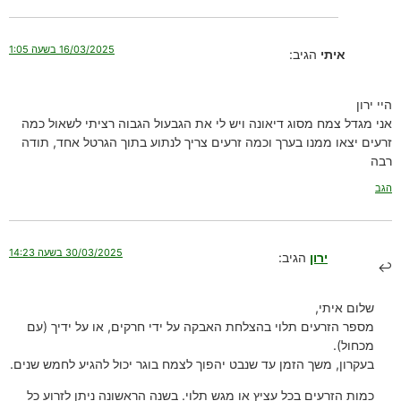
16/03/2025 בשעה 1:05
איתי
הגיב:
היי ירון
אני מגדל צמח מסוג דיאונה ויש לי את הגבעול הגבוה רציתי לשאול כמה
זרעים יצאו ממנו בערך וכמה זרעים צריך לנתוע בתוך הגרטל אחד, תודה
רבה
הגב
30/03/2025 בשעה 14:23
ירון
הגיב:
שלום איתי,
מספר הזרעים תלוי בהצלחת האבקה על ידי חרקים, או על ידיך (עם
מכחול).
בעקרון, משך הזמן עד שנבט יהפוך לצמח בוגר יכול להגיע לחמש שנים.
כמות הזרעים בכל עציץ או מגש תלוי. בשנה הראשונה ניתן לזרוע כל