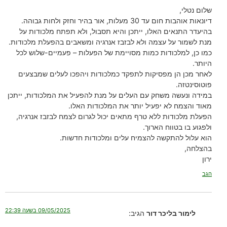
שלום נטלי,
דיונאות אוהבות חום עד 30 מעלות, אור בהיר וחזק ולחות גבוהה.
בהיעדר התנאים האלו, ייתכן והיא תסבול, ולא תפתח מלכודות על
מנת לשמור על עצמה ולא לבזבז אנרגיה ומשאבים בהפעלת מלכודות.
כמו כן, למלכודות כמות מסויימת של הפעלות – פעמיים-שלוש לכל
היותר.
לאחר מכן הן מפסיקות לתפקד כמלכודות ויהפכו לעלים שמבצעים
פוטוסינטזה.
במידה ונעשה משחק עם העלים על מנת להפעיל את המלכודות, ייתכן
מאוד והצמח לא יפעיל יותר את המלכודות האלו.
הפעלת מלכודות ללא טרף מתאים יכול לגרום לצמח לבזבז אנרגיה,
ולפגוע בו בטווח הארוך.
הוא עלול להתקשה להצמיח עלים ומלכודות חדשות.
בהצלחה,
ירון
הגב
09/05/2025 בשעה 22:39
לימור בליכר דור
הגיב: