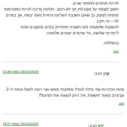
להיות מתאים למספר שנים.
חשוב לשמור על מצע לח, אך לא רטוב. הלחות צריכה להיות כסנטימטר
מתחת למצע, כך שאם השכבה העליונה נראית מעט יבשה, אך בפנים
לח – זה תקין.
להשקות מלמעלה (לא השקיה תחתית) במים מזוקקים אחת
ליומיים-שלושה, עד שהמים יוצאים מלמטה.
בהצלחה.
הגב
29/03/2025 בשעה 12:39
קרן
הגיב:
אחת הכדניות שלי גדלה לגודל מפלצתי ממש ואני רוצה לפצל אותה ל-2
עציצים ומאוד חוששת. איך ניתן לעשות את הפיצול?
הגב
30/03/2025 בשעה 14:27
ירון
הגיב: