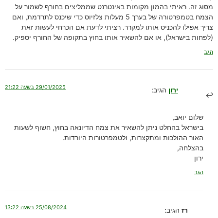
מסוג זה. ראיתי בהמון מקומות באינטרנט שממליצים בחורף לשמור על
הצמח בטמפרטורה של בערך 5 מעלות צלזיוס כדי שיכנס לתרדמת, ואם
צריך אפילו להכניס אותו למקרר. רציתי לדעת אם הכרחי לעשות זאת
(לפחות בישראל), או אם להשאיר אותו בחוץ בתקופה של החורף יספיק.
הגב
29/01/2025 בשעה 21:22
ירון
הגיב:
שלום יואב,
בישראל בהחלט ניתן להשאיר את צמח הדיונאה בחוץ, חשוף לשעות
האור ההולכות ומתקצרות, ולטמפרטורות היורדות.
בהצלחה,
ירון
הגב
25/08/2024 בשעה 13:22
רז
הגיב: