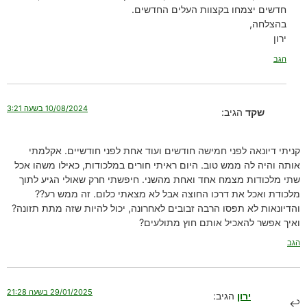
חדשים יצמחו בקצוות העלים החדשים.
בהצלחה,
ירון
הגב
10/08/2024 בשעה 3:21
שקד
הגיב:
קניתי דיונאה לפני חמישה חודשים ועוד אחת לפני חודשיים. אקלמתי
אותה והיה לה ממש טוב. היום ראיתי חורים במלכודות, כאילו משהו אכל
שתי מלכודות מצמח אחד ואחת מהשני. חיפשתי חרק שאולי הגיע לתוך
מלכודת ואכל את דרכו החוצה אבל לא מצאתי כלום. זה ממש רע??
והדיונאות לא תפסו הרבה זבובים לאחרונה, יכול להיות שזה מתת תזונה?
ואיך אפשר להאכיל אותם חוץ מתולעים?
הגב
29/01/2025 בשעה 21:28
ירון
הגיב: