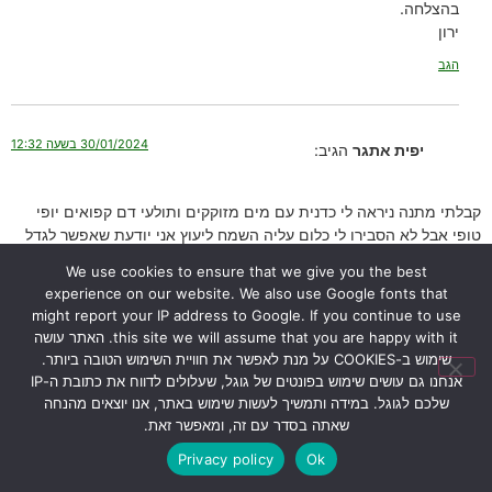
בהצלחה.
ירון
הגב
30/01/2024 בשעה 12:32
יפית אתגר
הגיב:
קבלתי מתנה ניראה לי כדנית עם מים מזוקקים ותולעי דם קפואים יופי
טופי אבל לא הסבירו לי כלום עליה השמח ליעוץ אני יודעת שאפשר לגדל
אותה בבית אבל לא אמרו לי כלום עליה
We use cookies to ensure that we give you the best
הגב
experience on our website. We also use Google fonts that
might report your IP address to Google. If you continue to use
this site we will assume that you are happy with it. האתר עושה
שימוש ב-COOKIES על מנת לאפשר את חוויית השימוש הטובה ביותר.
17/02/2024 בשעה 14:43
ירון
הגיב:
אנחנו גם עושים שימוש בפונטים של גוגל, שעלולים לדווח את כתובת ה-IP
שלכם לגוגל. במידה ותמשיך לעשות שימוש באתר, אנו יוצאים מהנחה
שאתה בסדר עם זה, ומאפשר זאת.
שלום יפית,
Privacy policy
Ok
אני מזמין אותך ליצור איתי קשר דרך עמוד “
צור קשר
“.
תשלחי לי את מספר הטלפון שלך ואחזור אליך.