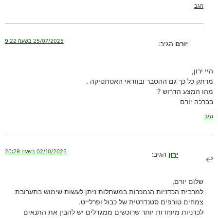
הגב
25/07/2025 בשעה 9:22
יורם
הגיב:
היי ירון,
מרתק כל כך גם ההסבר ובוודאי האסתטיקה .
מהו המצע הדרוש ?
בברכה יורם
הגב
02/10/2025 בשעה 20:29
ירון
הגיב:
שלום יורם,
למרבית הכדניות הנמכרות במשתלות ניתן לעשות שימוש בתערובת
צמחים טורפים סטנדרטית של כבול ופרלייט.
לכדניות מיוחדות יותר שרוכשים ממגדלים יש להבין את התנאים