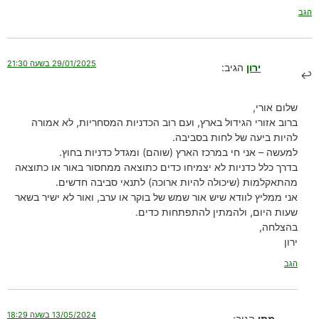
הגב
29/01/2025 בשעה 21:30
ירון
הגיב:
שלום אורי,
ברוב אזורי הגידול בארץ, ועם רוב הכדניות המסחריות, לא אמורה
להיות ביעה של לחות בסביבה.
למעשה – אני חי במרכז הארץ (שוהם) ומגדל כדניות בחוץ.
בדרך כלל כדניות לא יצמיחו כדים כתוצאה ממחסור באור או כתוצאה
מהתאקלמות (שיכולה להיות ארוכה) לתנאי סביבה חדשים.
אני ממליץ לוודא שיש אור שמש של בוקר או ערב, ואור לא ישיר בשאר
שעות היום, ולהמתין להתפתחות כדים.
בהצלחה,
ירון
הגב
13/05/2024 בשעה 18:29
מתן
הגיב: