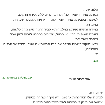
שלום שקד,
כמו כל צמח, דיונאה יכולה להתקיים גם ללא לכידת חרקים.
למעשה, בטבע כל צמח דיונאה לוכד חרק אחת למספר שבועות,
בממוצע.
במידה ומשהו מנשנש במלכודות – סביר להניח שיש מזיק כלשהו,
דוגמת חשופית, חלזון או חרגול, שיכולים בהחלט לגרום לנזק מבלי
להלכד במלכודת.
כדאי לעקוב בשעות הלילה עם פנס ולראות אם משהו מטייל על העלים.
בהצלחה,
ירון
הגב
23/06/2024 בשעה 22:30
אורי דרור
הגיב:
שלום ירון.
לכדנית שלי חסר לחות אך אנני יודע איך לייצר לה מספיק.
אשמח עם תיתן לי רעיונות לאיך לייצר לחות לכדנית.